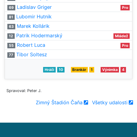
Ladislav Griger
69
Pro
Lubomir Hutnik
81
Marek Kollárik
63
Patrik Hodermarský
12
Mládež
Robert Luca
55
Pro
Tibor Soltesz
77
Hráči
10
Brankár
1
Výnimka
4
Spravoval: Peter J.
Zimný Štadión Čaňa
Všetky udalosti