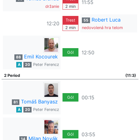
11:55
držanie
2 min
Robert Luca
Trest
55
12:20
2 min
nedovolená hra telom
12:50
Gól
Emil Kocourek
88
A
20
Peter Ferencz
2 Period
(11:3)
00:15
Gól
Tomáš Banyasz
81
A
20
Peter Ferencz
03:55
Gól
Milan Novák
14