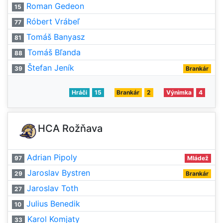
Roman Gedeon
15
Róbert Vrábeľ
77
Tomáš Banyasz
81
Tomáš Bľanda
88
Štefan Jeník
39
Brankár
Hráči
15
Brankár
2
Výnimka
4
HCA Rožňava
Adrian Pipoly
97
Mládež
Jaroslav Bystren
29
Brankár
Jaroslav Toth
27
Julius Benedik
10
Karol Komjaty
33