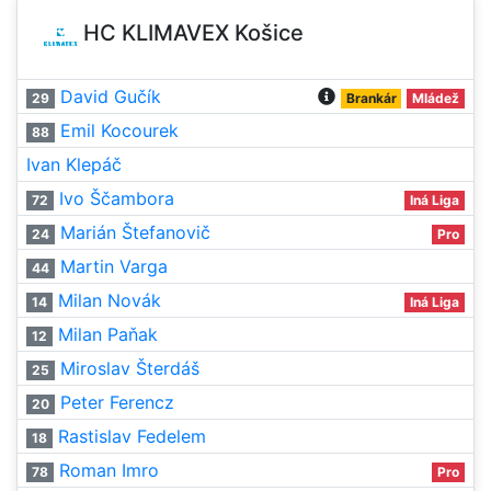
HC KLIMAVEX Košice
David Gučík
29
Brankár
Mládež
Emil Kocourek
88
Ivan Klepáč
Ivo Ščambora
72
Iná Liga
Marián Štefanovič
24
Pro
Martin Varga
44
Milan Novák
14
Iná Liga
Milan Paňak
12
Miroslav Šterdáš
25
Peter Ferencz
20
Rastislav Fedelem
18
Roman Imro
78
Pro