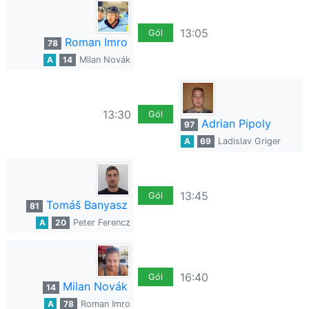
13:05
Gól
Roman Imro
78
A
14
Milan Novák
13:30
Gól
Adrian Pipoly
97
A
69
Ladislav Griger
13:45
Gól
Tomáš Banyasz
81
A
20
Peter Ferencz
16:40
Gól
Milan Novák
14
A
78
Roman Imro