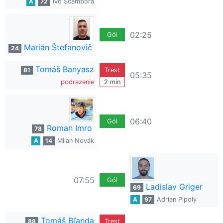
A
72
Ivo Ščambora
02:25
Gól
Marián Štefanovič
24
Tomáš Banyasz
81
Trest
05:35
podrazenie
2 min
06:40
Gól
Roman Imro
78
A
14
Milan Novák
07:55
Gól
Ladislav Griger
69
A
97
Adrian Pipoly
Tomáš Bľanda
88
Trest