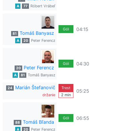
A
77
Róbert Vrábeľ
04:15
Gól
Tomáš Banyasz
81
A
20
Peter Ferencz
04:30
Gól
Peter Ferencz
20
A
81
Tomáš Banyasz
Marián Štefanovič
24
Trest
05:25
držanie
2 min
06:55
Gól
Tomáš Bľanda
88
A
20
Peter Ferencz