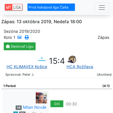
Prvá hokejová liga Čaňa
Zápas: 13 októbra 2019, Nedeľa 18:00
Sezóna 2019/2020
Kolo
1
Zápas
Sledovať
Ligu
15
:
4
HC KLIMAVEX Košice
HCA Rožňava
Spravoval: Peter J.
Ukončený
1 Period
(4:1)
00:30
Gól
Milan Novák
14