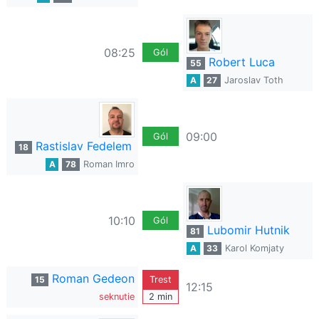
08:25
Gól
Robert Luca
55
A
27
Jaroslav Toth
09:00
Gól
Rastislav Fedelem
18
A
78
Roman Imro
10:10
Gól
Lubomir Hutnik
81
A
33
Karol Komjaty
Roman Gedeon
15
Trest
12:15
seknutie
2 min