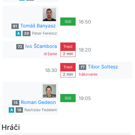
16:50
Gól
Tomáš Banyasz
81
A
20
Peter Ferencz
Ivo Ščambora
72
Trest
18:20
držanie
2 min
Tibor Soltesz
Trest
77
18:30
2 min
hákovanie
19:05
Gól
Roman Gedeon
15
A
18
Rastislav Fedelem
Hráči