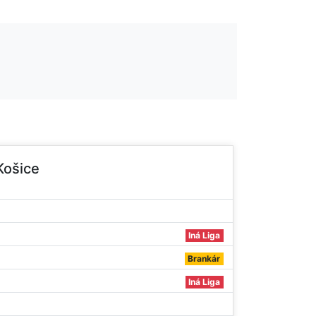
Košice
Iná Liga
Brankár
Iná Liga