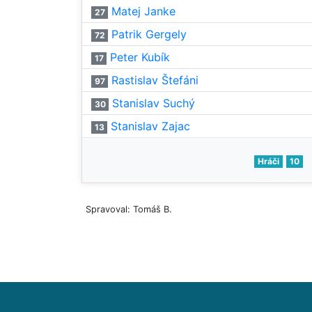
Matej Janke
27
Patrik Gergely
72
Peter Kubík
17
Rastislav Štefáni
97
Stanislav Suchý
30
Stanislav Zajac
13
Hráči
10
Spravoval: Tomáš B.