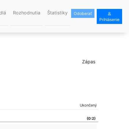
dlá
Rozhodnutia
Štatistiky
Odoberať
Prihlásenie
Zápas
Ukončený
(0:2)