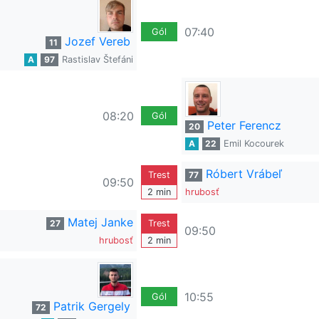
07:40
Gól
Jozef Vereb
11
A
97
Rastislav Štefáni
08:20
Gól
Peter Ferencz
20
A
22
Emil Kocourek
Róbert Vrábeľ
Trest
77
09:50
2 min
hrubosť
Matej Janke
27
Trest
09:50
hrubosť
2 min
10:55
Gól
Patrik Gergely
72