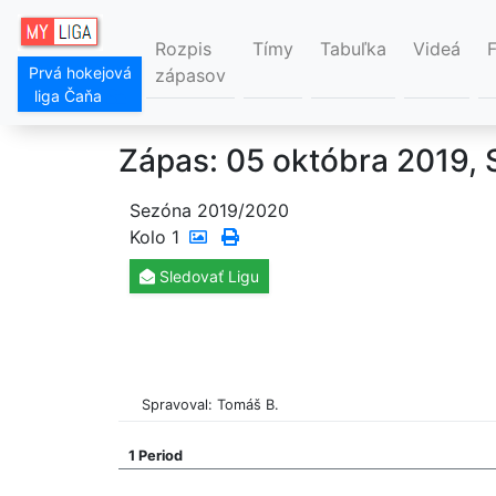
Rozpis
Tímy
Tabuľka
Videá
Prvá hokejová
zápasov
liga Čaňa
Zápas: 05 októbra 2019, 
Sezóna 2019/2020
Kolo
1
Sledovať
Ligu
Spravoval: Tomáš B.
1 Period