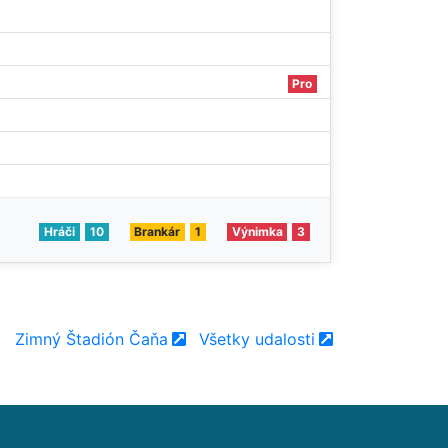
Pro
Hráči
10
Brankár
1
Výnimka
3
Zimný Štadión Čaňa
Všetky udalosti