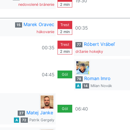
19:30
nedovolené bránenie
2 min
Marek Oravec
15
Trest
00:35
hákovanie
2 min
Róbert Vrábeľ
Trest
77
00:35
2 min
držanie hokejky
04:45
Gól
Roman Imro
78
A
14
Milan Novák
06:40
Gól
Matej Janke
27
A
72
Patrik Gergely