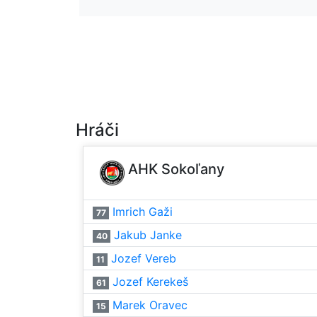
Hráči
AHK Sokoľany
Imrich Gaži
77
Jakub Janke
40
Jozef Vereb
11
Jozef Kerekeš
61
Marek Oravec
15