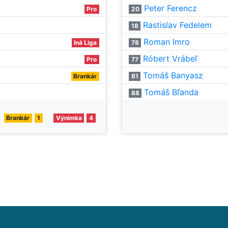
Peter Ferencz
Pro
20
Rastislav Fedelem
18
Roman Imro
Iná Liga
78
Róbert Vrábeľ
Pro
77
Tomáš Banyasz
Brankár
81
Tomáš Bľanda
88
Brankár
1
Výnimka
4