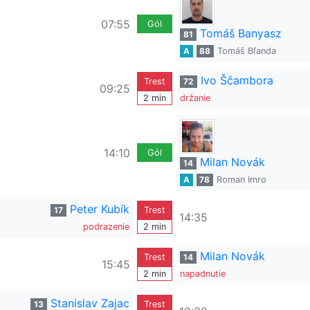
07:55
Gól
Tomáš Banyasz
81
A
88
Tomáš Bľanda
Ivo Ščambora
Trest
72
09:25
2 min
držanie
14:10
Gól
Milan Novák
14
A
78
Roman Imro
Peter Kubík
17
Trest
14:35
podrazenie
2 min
Milan Novák
Trest
14
15:45
2 min
napadnutie
Stanislav Zajac
13
Trest