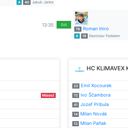
A
40
Jakub Janke
13:35
Gól
Roman Imro
78
A
18
Rastislav Fedelem
HC KLIMAVEX 
Emil Kocourek
22
Ivo Ščambora
Mládež
72
Jozef Pribula
41
Milan Novák
14
Milan Paňak
12