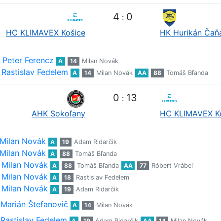
4
0
:
HC KLIMAVEX Košice
HK Hurikán Čaň
Peter Ferencz
A
14
Milan Novák
Rastislav Fedelem
A
14
Milan Novák
AA
88
Tomáš Bľanda
0
13
:
AHK Sokoľany
HC KLIMAVEX K
Milan Novák
A
19
Adam Ridarčik
Milan Novák
A
88
Tomáš Bľanda
Milan Novák
A
88
Tomáš Bľanda
AA
77
Róbert Vrábeľ
Milan Novák
A
18
Rastislav Fedelem
Milan Novák
A
19
Adam Ridarčik
Marián Štefanovič
A
14
Milan Novák
Rastislav Fedelem
A
19
Adam Ridarčik
AA
14
Milan Novák