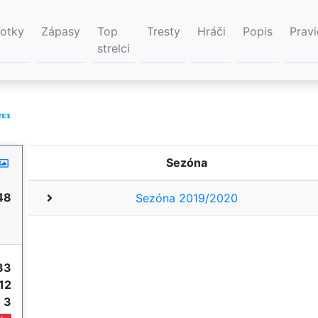
Fotky
Zápasy
Top
Tresty
Hráči
Popis
Pravi
strelci
Sezóna
48
Sezóna 2019/2020
33
12
e
3