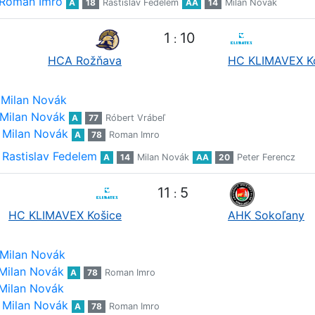
Roman Imro
A
18
Rastislav Fedelem
AA
14
Milan Novák
1
10
:
HCA Rožňava
HC KLIMAVEX K
Milan Novák
Milan Novák
A
77
Róbert Vrábeľ
Milan Novák
A
78
Roman Imro
Rastislav Fedelem
A
14
Milan Novák
AA
20
Peter Ferencz
11
5
:
HC KLIMAVEX Košice
AHK Sokoľany
Milan Novák
Milan Novák
A
78
Roman Imro
Milan Novák
Milan Novák
A
78
Roman Imro