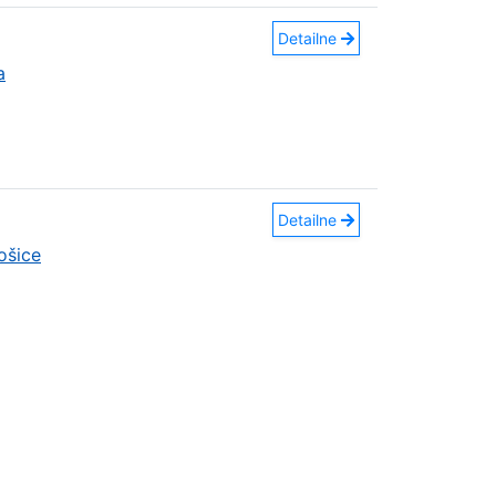
Detailne
a
Detailne
ošice