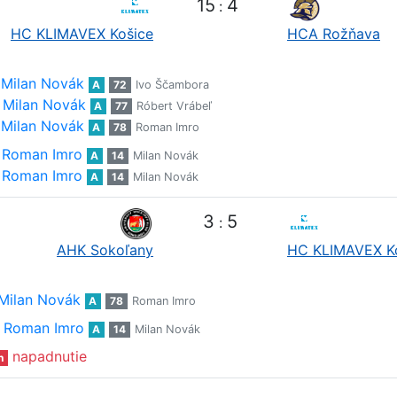
15
4
:
HC KLIMAVEX Košice
HCA Rožňava
Milan Novák
A
72
Ivo Ščambora
Milan Novák
A
77
Róbert Vrábeľ
Milan Novák
A
78
Roman Imro
Roman Imro
A
14
Milan Novák
Roman Imro
A
14
Milan Novák
3
5
:
AHK Sokoľany
HC KLIMAVEX K
Milan Novák
A
78
Roman Imro
Roman Imro
A
14
Milan Novák
napadnutie
n