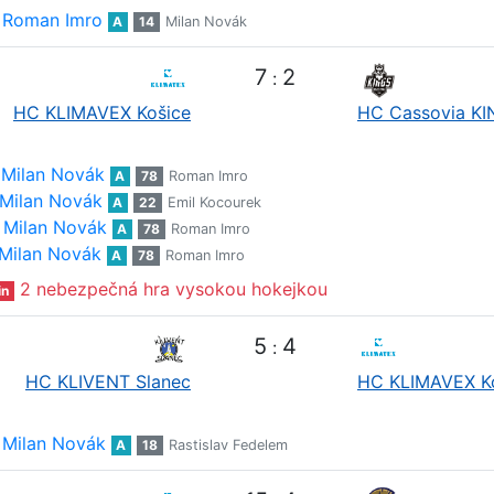
Roman Imro
A
14
Milan Novák
7
2
:
HC KLIMAVEX Košice
HC Cassovia K
Milan Novák
A
78
Roman Imro
Milan Novák
A
22
Emil Kocourek
Milan Novák
A
78
Roman Imro
Milan Novák
A
78
Roman Imro
2 nebezpečná hra vysokou hokejkou
in
5
4
:
HC KLIVENT Slanec
HC KLIMAVEX K
Milan Novák
A
18
Rastislav Fedelem