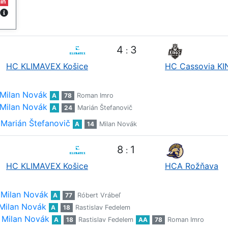
in
4
3
:
HC KLIMAVEX Košice
HC Cassovia K
Milan Novák
A
78
Roman Imro
Milan Novák
A
24
Marián Štefanovič
Marián Štefanovič
A
14
Milan Novák
8
1
:
HC KLIMAVEX Košice
HCA Rožňava
Milan Novák
A
77
Róbert Vrábeľ
Milan Novák
A
18
Rastislav Fedelem
Milan Novák
A
18
Rastislav Fedelem
AA
78
Roman Imro