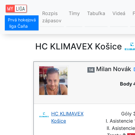
Rozpis
Tímy
Tabuľka
Videá
Prvá hokejová
zápasov
liga Čaňa
HC KLIMAVEX Košice
Milan Novák
14
Body 
HC KLIMAVEX
Góly
Košice
I. Asistencie
II. Asistenci