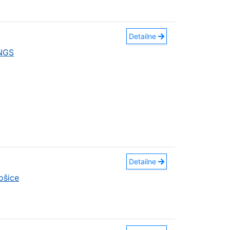
Detailne
INGS
Detailne
ošice