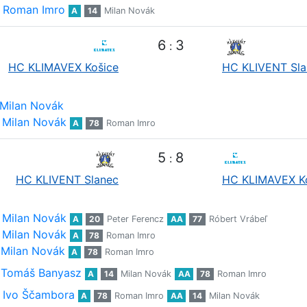
Roman Imro
A
14
Milan Novák
6
3
:
HC KLIMAVEX Košice
HC KLIVENT Sla
Milan Novák
Milan Novák
A
78
Roman Imro
5
8
:
HC KLIVENT Slanec
HC KLIMAVEX K
Milan Novák
A
20
Peter Ferencz
AA
77
Róbert Vrábeľ
Milan Novák
A
78
Roman Imro
Milan Novák
A
78
Roman Imro
Tomáš Banyasz
A
14
Milan Novák
AA
78
Roman Imro
Ivo Ščambora
A
78
Roman Imro
AA
14
Milan Novák