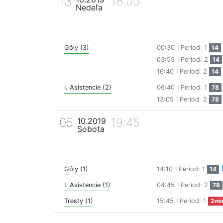
13
18:00
Nedeľa
Góly (3)
00:30
I Period: 1
14
03:55
I Period: 2
14
16:40
I Period: 2
14
I. Asistencie (2)
06:40
I Period: 1
78
13:05
I Period: 2
78
05
19:45
10.2019
Sobota
Góly (1)
14:10
I Period: 1
14
I. Asistencie (1)
04:45
I Period: 2
78
Tresty (1)
15:45
I Period: 1
2mi