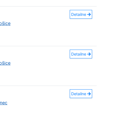
Detailne
ošice
Detailne
ošice
Detailne
nec