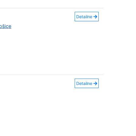
Detailne
ošice
Detailne