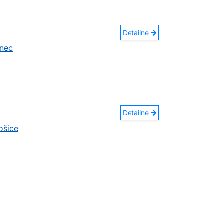
Detailne
nec
Detailne
ošice