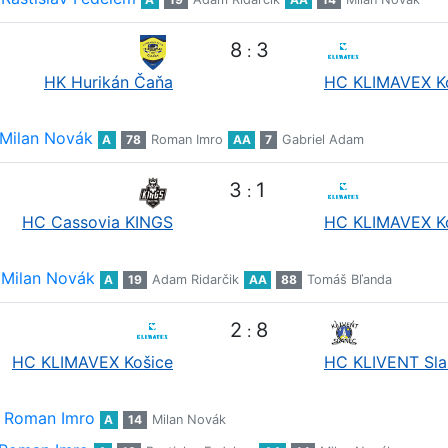
8
3
:
HK Hurikán Čaňa
HC KLIMAVEX K
Milan Novák
A
78
Roman Imro
AA
7
Gabriel Adam
3
1
:
HC Cassovia KINGS
HC KLIMAVEX K
Milan Novák
A
19
Adam Ridarčik
AA
88
Tomáš Bľanda
2
8
:
HC KLIMAVEX Košice
HC KLIVENT Sla
Roman Imro
A
14
Milan Novák