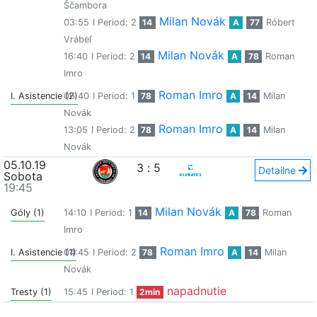
Ščambora
Milan Novák
03:55
I Period: 2
14
A
77
Róbert
Vrábeľ
Milan Novák
16:40
I Period: 2
14
A
78
Roman
Imro
Roman Imro
I. Asistencie (2)
06:40
I Period: 1
78
A
14
Milan
Novák
Roman Imro
13:05
I Period: 2
78
A
14
Milan
Novák
05.10.19
3
:
5
Detailne
Sobota
19:45
Milan Novák
Góly (1)
14:10
I Period: 1
14
A
78
Roman
Imro
Roman Imro
I. Asistencie (1)
04:45
I Period: 2
78
A
14
Milan
Novák
napadnutie
Tresty (1)
15:45
I Period: 1
2min