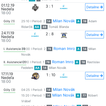
01.12.19
3
:
1
Detailne
Nedeľa
18:00
Milan Novák
Góly (1)
25:10
I Period: 2
14
A
19
Adam
Ridarčik
AA
88
Tomáš Bľanda
24.11.19
2
:
8
Detailne
Nedeľa
18:00
Roman Imro
I. Asistencie (1)
38:00
I Period: 2
78
A
14
Milan
Novák
Roman Imro
II. Asistencie (1)
12:10
I Period: 1
78
A
18
Rastislav
Fedelem
AA
14
Milan Novák
17.11.19
1
:
10
Detailne
Nedeľa
18:00
Milan Novák
Góly (3)
04:25
I Period: 1
14
Milan Novák
15:20
I Period: 1
14
A
77
Róbert
Vrábeľ