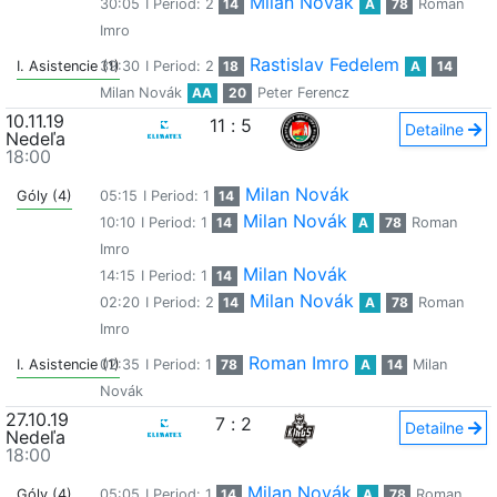
Milan Novák
30:05
I Period: 2
14
A
78
Roman
Imro
Rastislav Fedelem
I. Asistencie (1)
39:30
I Period: 2
18
A
14
Milan Novák
AA
20
Peter Ferencz
10.11.19
11
:
5
Detailne
Nedeľa
18:00
Milan Novák
Góly (4)
05:15
I Period: 1
14
Milan Novák
10:10
I Period: 1
14
A
78
Roman
Imro
Milan Novák
14:15
I Period: 1
14
Milan Novák
02:20
I Period: 2
14
A
78
Roman
Imro
Roman Imro
I. Asistencie (1)
02:35
I Period: 1
78
A
14
Milan
Novák
27.10.19
7
:
2
Detailne
Nedeľa
18:00
Milan Novák
Góly (4)
05:05
I Period: 1
14
A
78
Roman