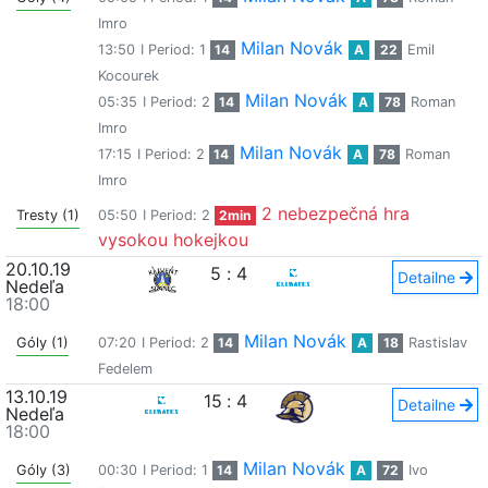
Imro
Milan Novák
13:50
I Period: 1
14
A
22
Emil
Kocourek
Milan Novák
05:35
I Period: 2
14
A
78
Roman
Imro
Milan Novák
17:15
I Period: 2
14
A
78
Roman
Imro
2 nebezpečná hra
Tresty (1)
05:50
I Period: 2
2min
vysokou hokejkou
20.10.19
5
:
4
Detailne
Nedeľa
18:00
Milan Novák
Góly (1)
07:20
I Period: 2
14
A
18
Rastislav
Fedelem
13.10.19
15
:
4
Detailne
Nedeľa
18:00
Milan Novák
Góly (3)
00:30
I Period: 1
14
A
72
Ivo