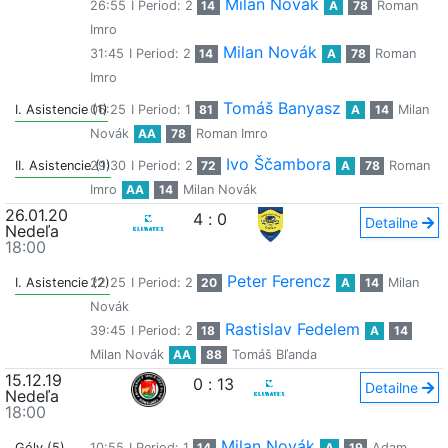
Milan Novák
26:55
I Period: 2
14
A
78
Roman
Imro
Milan Novák
31:45
I Period: 2
14
A
78
Roman
Imro
Tomáš Banyasz
I. Asistencie (1)
06:25
I Period: 1
81
A
14
Milan
Novák
AA
78
Roman Imro
Ivo Ščambora
II. Asistencie (1)
29:30
I Period: 2
72
A
78
Roman
Imro
AA
14
Milan Novák
26.01.20
4
:
0
Detailne
Nedeľa
18:00
Peter Ferencz
I. Asistencie (2)
22:25
I Period: 2
20
A
14
Milan
Novák
Rastislav Fedelem
39:45
I Period: 2
18
A
14
Milan Novák
AA
88
Tomáš Bľanda
15.12.19
0
:
13
Detailne
Nedeľa
18:00
Milan Novák
Góly (5)
10:55
I Period: 1
14
A
19
Adam