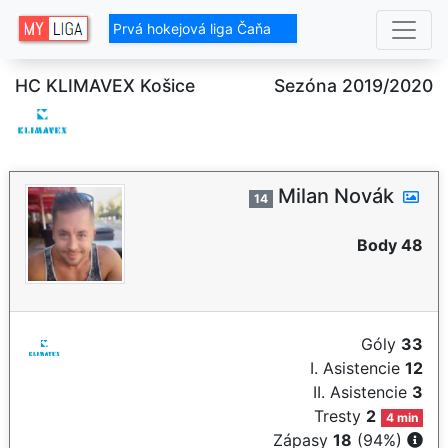
Prvá hokejová liga Čaňa
HC KLIMAVEX Košice
Sezóna 2019/2020
Milan Novák
14
Body 48
Góly
33
I. Asistencie
12
II. Asistencie
3
Tresty
2
4 min
Zápasy
18
(94%)