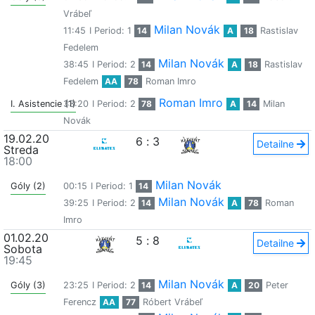
Vrábeľ
Milan Novák
11:45
I Period: 1
14
A
18
Rastislav
Fedelem
Milan Novák
38:45
I Period: 2
14
A
18
Rastislav
Fedelem
AA
78
Roman Imro
Roman Imro
I. Asistencie (1)
33:20
I Period: 2
78
A
14
Milan
Novák
19.02.20
6
:
3
Detailne
Streda
18:00
Milan Novák
Góly (2)
00:15
I Period: 1
14
Milan Novák
39:25
I Period: 2
14
A
78
Roman
Imro
01.02.20
5
:
8
Detailne
Sobota
19:45
Milan Novák
Góly (3)
23:25
I Period: 2
14
A
20
Peter
Ferencz
AA
77
Róbert Vrábeľ