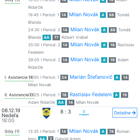
Ridarčik
Milan Novák
19:45
I Period: 1
14
A
88
Tomáš
Bľanda
Milan Novák
24:30
I Period: 2
14
A
88
Tomáš
Bľanda
AA
77
Róbert Vrábeľ
Milan Novák
35:00
I Period: 2
14
A
18
Rastislav
Fedelem
Milan Novák
39:05
I Period: 2
14
A
19
Adam
Ridarčik
Marián Štefanovič
I. Asistencie (1)
16:50
I Period: 1
24
A
14
Milan Novák
Rastislav Fedelem
II. Asistencie (1)
00:25
I Period: 1
18
A
19
Adam Ridarčik
AA
14
Milan Novák
08.12.19
8
:
3
Detailne
Nedeľa
18:00
Milan Novák
Góly (1)
13:35
I Period: 1
14
A
78
Roman
Imro
AA
7
Gabriel Adam