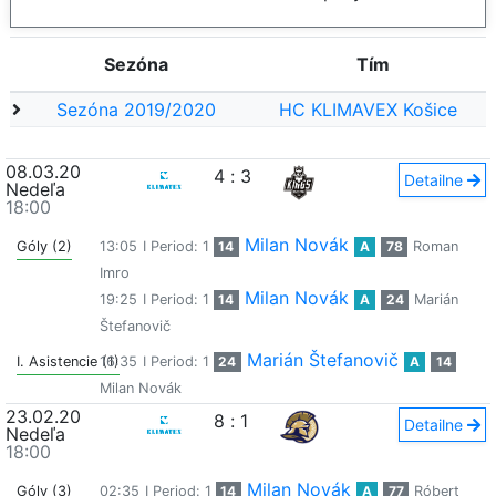
Sezóna
Tím
Sezóna 2019/2020
HC KLIMAVEX Košice
08.03.20
4
:
3
Detailne
Nedeľa
18:00
Milan Novák
Góly (2)
13:05
I Period: 1
14
A
78
Roman
Imro
Milan Novák
19:25
I Period: 1
14
A
24
Marián
Štefanovič
Marián Štefanovič
I. Asistencie (1)
16:35
I Period: 1
24
A
14
Milan Novák
23.02.20
8
:
1
Detailne
Nedeľa
18:00
Milan Novák
Góly (3)
02:35
I Period: 1
14
A
77
Róbert