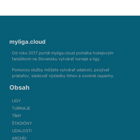
myliga.cloud
Od roku 2017 portál myliga.cloud pomáha hokejovým
fanúšikom na Slovensku vytvárať turnaje a ligy.
Pomocou služby môžete vytvárať udalosti, pozývať
priateľov, sledovať výsledky tímov a osobné úspechy.
Obsah
LIGY
TURNAJE
TÍMY
ŠTADIÓNY
UDALOSTI
ARCHÍV