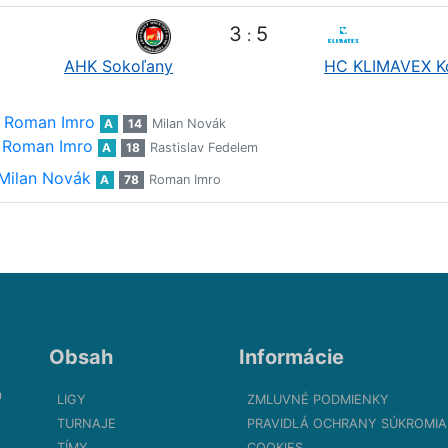
3
5
:
AHK Sokoľany
HC KLIMAVEX K
Roman Imro
A
14
Milan Novák
Roman Imro
A
18
Rastislav Fedelem
Milan Novák
A
78
Roman Imro
Obsah
Informácie
m
LIGY
ZMLUVNÉ PODMIENKY
TURNAJE
PRAVIDLÁ OCHRANY SÚKROMIA
TÍMY
COOKIES