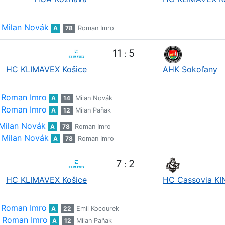
Milan Novák
A
78
Roman Imro
11
5
:
HC KLIMAVEX Košice
AHK Sokoľany
Roman Imro
A
14
Milan Novák
Roman Imro
A
12
Milan Paňak
Milan Novák
A
78
Roman Imro
Milan Novák
A
78
Roman Imro
7
2
:
HC KLIMAVEX Košice
HC Cassovia K
Roman Imro
A
22
Emil Kocourek
Roman Imro
A
12
Milan Paňak