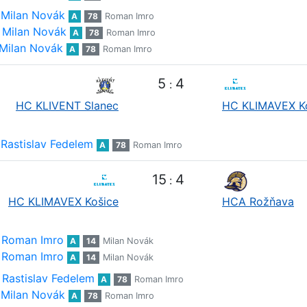
Milan Novák
A
78
Roman Imro
Milan Novák
A
78
Roman Imro
Milan Novák
A
78
Roman Imro
5
4
:
HC KLIVENT Slanec
HC KLIMAVEX K
Rastislav Fedelem
A
78
Roman Imro
15
4
:
HC KLIMAVEX Košice
HCA Rožňava
Roman Imro
A
14
Milan Novák
Roman Imro
A
14
Milan Novák
Rastislav Fedelem
A
78
Roman Imro
Milan Novák
A
78
Roman Imro