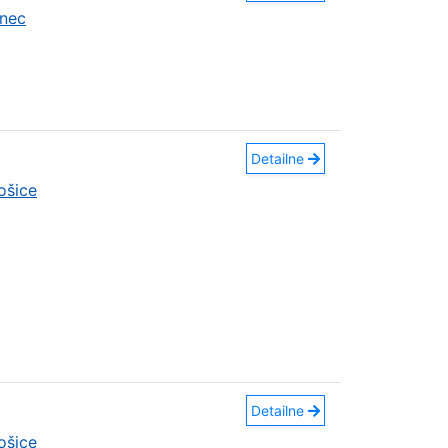
nec
Detailne
ošice
Detailne
ošice