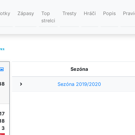
Fotky
Zápasy
Top
Tresty
Hráči
Popis
Pravi
strelci
Sezóna
38
Sezóna 2019/2020
17
18
e
3