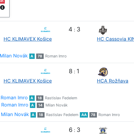
in
4
3
:
HC KLIMAVEX Košice
HC Cassovia K
Milan Novák
A
78
Roman Imro
8
1
:
HC KLIMAVEX Košice
HCA Rožňava
Roman Imro
A
18
Rastislav Fedelem
Roman Imro
A
14
Milan Novák
Milan Novák
A
18
Rastislav Fedelem
AA
78
Roman Imro
6
3
: