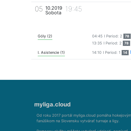
05
19:45
10.2019
Sobota
Góly (2)
04:45
I Period: 2
78
13:35
I Period: 2
78
I. Asistencie (1)
14:10
I Period: 1
14
myliga.cloud
Od roku 2017 portál myliga.cloud pomáha hokejový
fanúšikom na Slovensku vytvárať turnaje a ligy.