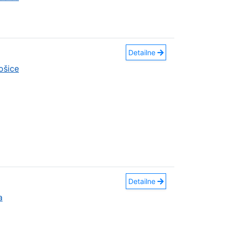
Detailne
ošice
Detailne
a