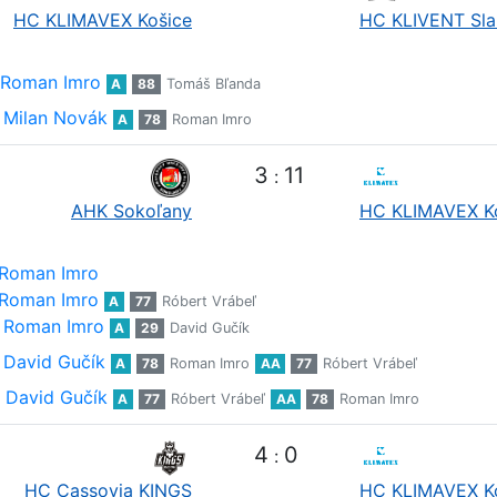
HC KLIMAVEX Košice
HC KLIVENT Sla
Roman Imro
A
88
Tomáš Bľanda
Milan Novák
A
78
Roman Imro
3
11
:
AHK Sokoľany
HC KLIMAVEX K
Roman Imro
Roman Imro
A
77
Róbert Vrábeľ
Roman Imro
A
29
David Gučík
David Gučík
A
78
Roman Imro
AA
77
Róbert Vrábeľ
David Gučík
A
77
Róbert Vrábeľ
AA
78
Roman Imro
4
0
:
HC Cassovia KINGS
HC KLIMAVEX K