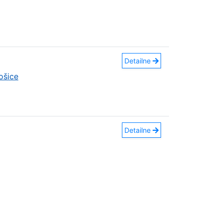
Detailne
ošice
Detailne