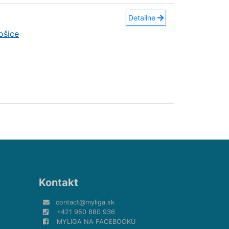
Detailne
ošice
Kontakt
contact@myliga.sk
+421 950 880 936
MYLIGA NA FACEBOOKU