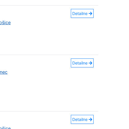
Detailne
ošice
Detailne
nec
Detailne
ošice