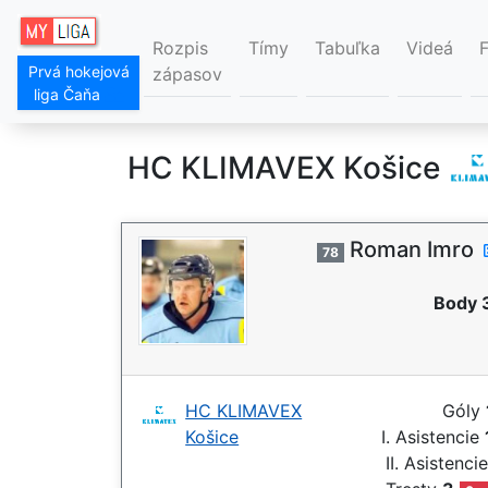
Rozpis
Tímy
Tabuľka
Videá
Prvá hokejová
zápasov
liga Čaňa
HC KLIMAVEX Košice
Roman Imro
78
Body 
HC KLIMAVEX
Góly
Košice
I. Asistencie
II. Asistenci