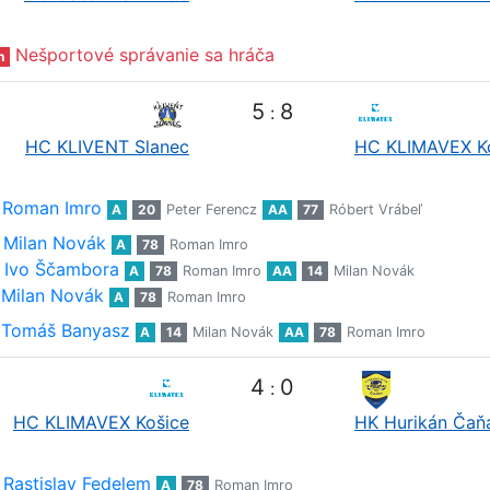
Nešportové správanie sa hráča
n
5
8
:
HC KLIVENT Slanec
HC KLIMAVEX K
Roman Imro
A
20
Peter Ferencz
AA
77
Róbert Vrábeľ
Milan Novák
A
78
Roman Imro
Ivo Ščambora
A
78
Roman Imro
AA
14
Milan Novák
Milan Novák
A
78
Roman Imro
Tomáš Banyasz
A
14
Milan Novák
AA
78
Roman Imro
4
0
:
HC KLIMAVEX Košice
HK Hurikán Čaň
Rastislav Fedelem
A
78
Roman Imro