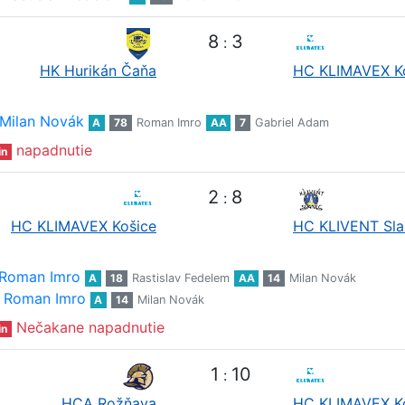
8
3
:
HK Hurikán Čaňa
HC KLIMAVEX K
Milan Novák
A
78
Roman Imro
AA
7
Gabriel Adam
napadnutie
in
2
8
:
HC KLIMAVEX Košice
HC KLIVENT Sla
Roman Imro
A
18
Rastislav Fedelem
AA
14
Milan Novák
Roman Imro
A
14
Milan Novák
Nečakane napadnutie
in
1
10
:
HCA Rožňava
HC KLIMAVEX K