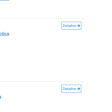
Detailne
ošice
Detailne
a