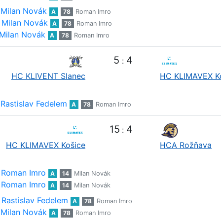
Milan Novák
A
78
Roman Imro
Milan Novák
A
78
Roman Imro
Milan Novák
A
78
Roman Imro
5
4
:
HC KLIVENT Slanec
HC KLIMAVEX K
Rastislav Fedelem
A
78
Roman Imro
15
4
:
HC KLIMAVEX Košice
HCA Rožňava
Roman Imro
A
14
Milan Novák
Roman Imro
A
14
Milan Novák
Rastislav Fedelem
A
78
Roman Imro
Milan Novák
A
78
Roman Imro