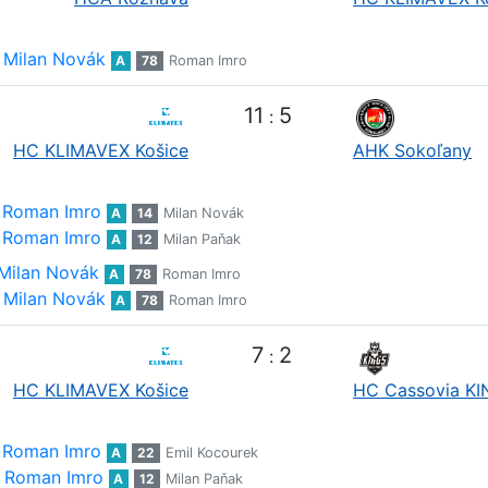
Milan Novák
A
78
Roman Imro
11
5
:
HC KLIMAVEX Košice
AHK Sokoľany
Roman Imro
A
14
Milan Novák
Roman Imro
A
12
Milan Paňak
Milan Novák
A
78
Roman Imro
Milan Novák
A
78
Roman Imro
7
2
:
HC KLIMAVEX Košice
HC Cassovia K
Roman Imro
A
22
Emil Kocourek
Roman Imro
A
12
Milan Paňak