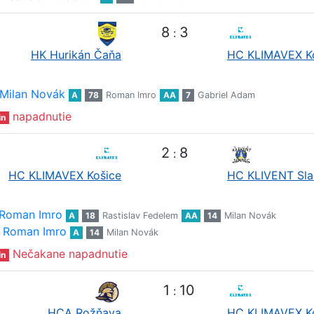
8
3
:
HK Hurikán Čaňa
HC KLIMAVEX K
Milan Novák
A
78
Roman Imro
AA
7
Gabriel Adam
napadnutie
in
2
8
:
HC KLIMAVEX Košice
HC KLIVENT Sla
Roman Imro
A
18
Rastislav Fedelem
AA
14
Milan Novák
Roman Imro
A
14
Milan Novák
Nečakane napadnutie
in
1
10
:
HCA Rožňava
HC KLIMAVEX K