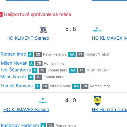
Nešportové správanie sa hráča
n
5
8
:
HC KLIVENT Slanec
HC KLIMAVEX K
Roman Imro
A
20
Peter Ferencz
AA
77
Róbert Vrábeľ
Milan Novák
A
78
Roman Imro
Ivo Ščambora
A
78
Roman Imro
AA
14
Milan Novák
Milan Novák
A
78
Roman Imro
Tomáš Banyasz
A
14
Milan Novák
AA
78
Roman Imro
4
0
:
HC KLIMAVEX Košice
HK Hurikán Čaň
Rastislav Fedelem
A
78
Roman Imro