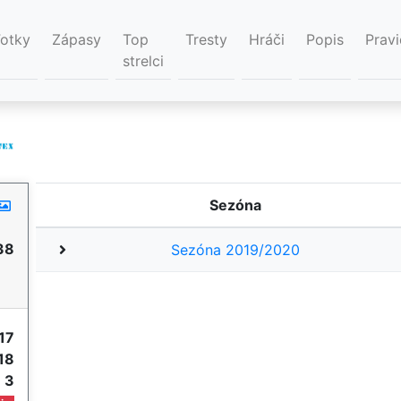
Fotky
Zápasy
Top
Tresty
Hráči
Popis
Pravi
strelci
Sezóna
38
Sezóna 2019/2020
17
18
e
3