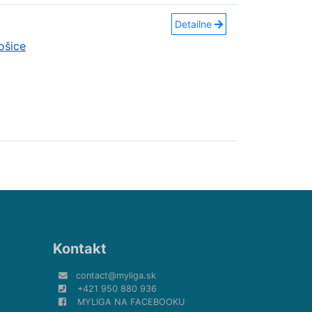
Detailne
ošice
Kontakt
contact@myliga.sk
+421 950 880 936
MYLIGA NA FACEBOOKU