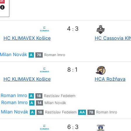
in
4
3
:
HC KLIMAVEX Košice
HC Cassovia K
Milan Novák
A
78
Roman Imro
8
1
:
HC KLIMAVEX Košice
HCA Rožňava
Roman Imro
A
18
Rastislav Fedelem
Roman Imro
A
14
Milan Novák
Milan Novák
A
18
Rastislav Fedelem
AA
78
Roman Imro
6
3
: