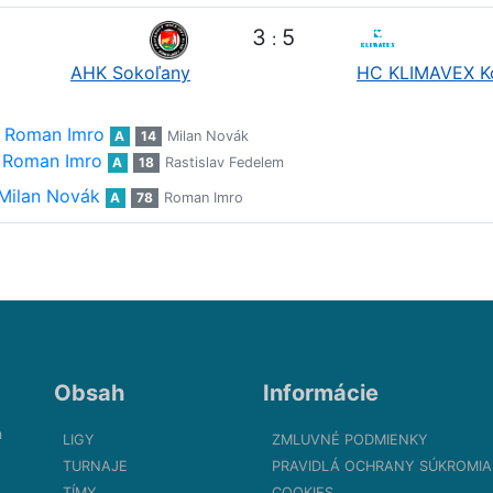
3
5
:
AHK Sokoľany
HC KLIMAVEX K
Roman Imro
A
14
Milan Novák
Roman Imro
A
18
Rastislav Fedelem
Milan Novák
A
78
Roman Imro
Obsah
Informácie
m
LIGY
ZMLUVNÉ PODMIENKY
TURNAJE
PRAVIDLÁ OCHRANY SÚKROMIA
TÍMY
COOKIES