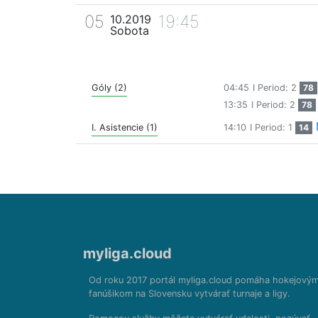
05
19:45
10.2019
Sobota
Góly (2)
04:45
I Period: 2
78
13:35
I Period: 2
78
I. Asistencie (1)
14:10
I Period: 1
14
myliga.cloud
Od roku 2017 portál myliga.cloud pomáha hokejový
fanúšikom na Slovensku vytvárať turnaje a ligy.