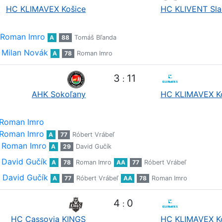
HC KLIMAVEX Košice
HC KLIVENT Sla
Roman Imro
A
88
Tomáš Bľanda
Milan Novák
A
78
Roman Imro
3
11
:
AHK Sokoľany
HC KLIMAVEX K
Roman Imro
Roman Imro
A
77
Róbert Vrábeľ
Roman Imro
A
29
David Gučík
David Gučík
A
78
Roman Imro
AA
77
Róbert Vrábeľ
David Gučík
A
77
Róbert Vrábeľ
AA
78
Roman Imro
4
0
:
HC Cassovia KINGS
HC KLIMAVEX K