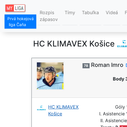
Rozpis
Tímy
Tabuľka
Videá
Prvá hokejová
zápasov
liga Čaňa
HC KLIMAVEX Košice
Roman Imro
78
Body 
HC KLIMAVEX
Góly
Košice
I. Asistencie
II. Asistenci