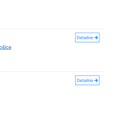
Detailne
ošice
Detailne