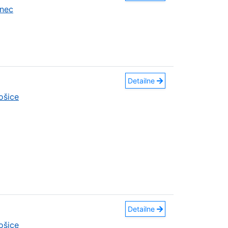
nec
Detailne
ošice
Detailne
ošice