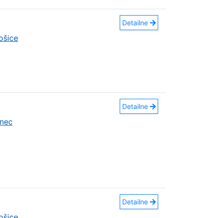
Detailne
ošice
Detailne
nec
Detailne
ošice