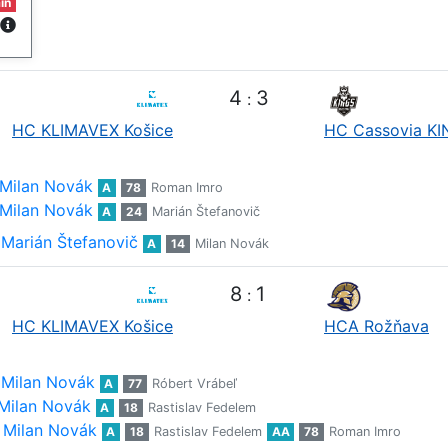
in
4
3
:
HC KLIMAVEX Košice
HC Cassovia K
Milan Novák
A
78
Roman Imro
Milan Novák
A
24
Marián Štefanovič
Marián Štefanovič
A
14
Milan Novák
8
1
:
HC KLIMAVEX Košice
HCA Rožňava
Milan Novák
A
77
Róbert Vrábeľ
Milan Novák
A
18
Rastislav Fedelem
Milan Novák
A
18
Rastislav Fedelem
AA
78
Roman Imro