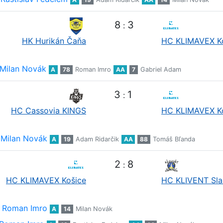
8
3
:
HK Hurikán Čaňa
HC KLIMAVEX K
Milan Novák
A
78
Roman Imro
AA
7
Gabriel Adam
3
1
:
HC Cassovia KINGS
HC KLIMAVEX K
Milan Novák
A
19
Adam Ridarčik
AA
88
Tomáš Bľanda
2
8
:
HC KLIMAVEX Košice
HC KLIVENT Sla
Roman Imro
A
14
Milan Novák