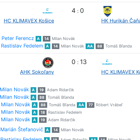
4
0
:
HC KLIMAVEX Košice
HK Hurikán Čaň
Peter Ferencz
A
14
Milan Novák
Rastislav Fedelem
A
14
Milan Novák
AA
88
Tomáš Bľanda
0
13
:
AHK Sokoľany
HC KLIMAVEX K
Milan Novák
A
19
Adam Ridarčik
Milan Novák
A
88
Tomáš Bľanda
Milan Novák
A
88
Tomáš Bľanda
AA
77
Róbert Vrábeľ
Milan Novák
A
18
Rastislav Fedelem
Milan Novák
A
19
Adam Ridarčik
Marián Štefanovič
A
14
Milan Novák
Rastislav Fedelem
A
19
Adam Ridarčik
AA
14
Milan Novák