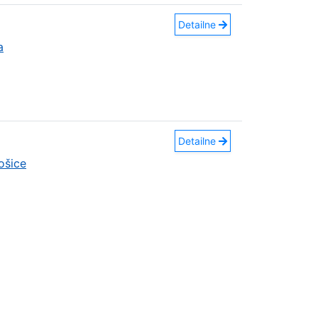
Detailne
a
Detailne
ošice