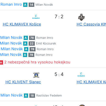
Roman Imro
A
14
Milan Novák
7
2
:
HC KLIMAVEX Košice
HC Cassovia K
Milan Novák
A
78
Roman Imro
Milan Novák
A
22
Emil Kocourek
Milan Novák
A
78
Roman Imro
Milan Novák
A
78
Roman Imro
2 nebezpečná hra vysokou hokejkou
in
5
4
:
HC KLIVENT Slanec
HC KLIMAVEX K
Milan Novák
A
18
Rastislav Fedelem