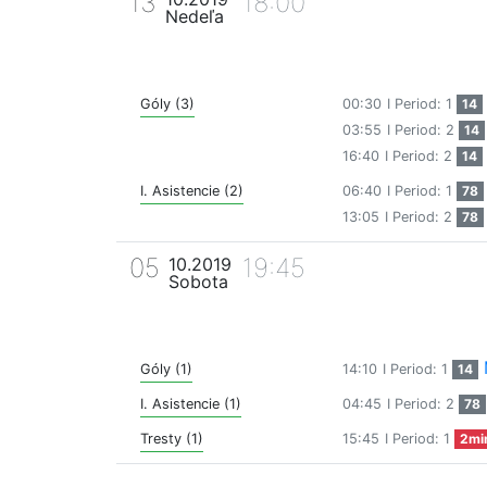
13
18:00
Nedeľa
Góly (3)
00:30
I Period: 1
14
03:55
I Period: 2
14
16:40
I Period: 2
14
I. Asistencie (2)
06:40
I Period: 1
78
13:05
I Period: 2
78
05
19:45
10.2019
Sobota
Góly (1)
14:10
I Period: 1
14
I. Asistencie (1)
04:45
I Period: 2
78
Tresty (1)
15:45
I Period: 1
2mi