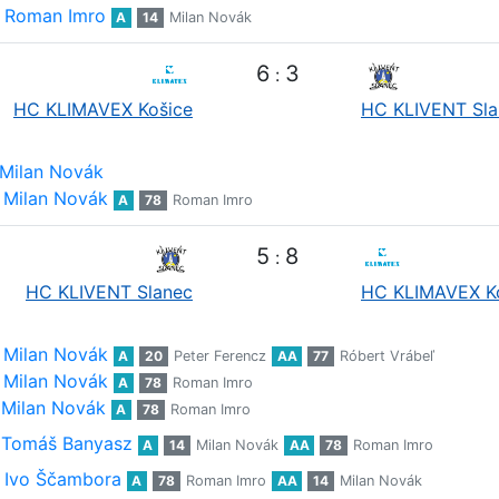
Roman Imro
A
14
Milan Novák
6
3
:
HC KLIMAVEX Košice
HC KLIVENT Sla
Milan Novák
Milan Novák
A
78
Roman Imro
5
8
:
HC KLIVENT Slanec
HC KLIMAVEX K
Milan Novák
A
20
Peter Ferencz
AA
77
Róbert Vrábeľ
Milan Novák
A
78
Roman Imro
Milan Novák
A
78
Roman Imro
Tomáš Banyasz
A
14
Milan Novák
AA
78
Roman Imro
Ivo Ščambora
A
78
Roman Imro
AA
14
Milan Novák