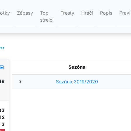
Fotky
Zápasy
Top
Tresty
Hráči
Popis
Pravi
strelci
Sezóna
48
Sezóna 2019/2020
33
12
e
3