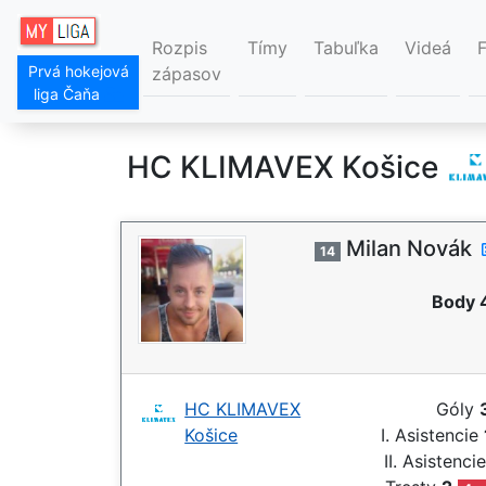
Rozpis
Tímy
Tabuľka
Videá
Prvá hokejová
zápasov
liga Čaňa
HC KLIMAVEX Košice
Milan Novák
14
Body 
HC KLIMAVEX
Góly
Košice
I. Asistencie
II. Asistenci