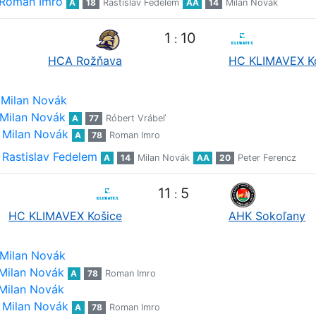
Roman Imro
A
18
Rastislav Fedelem
AA
14
Milan Novák
1
10
:
HCA Rožňava
HC KLIMAVEX K
Milan Novák
Milan Novák
A
77
Róbert Vrábeľ
Milan Novák
A
78
Roman Imro
Rastislav Fedelem
A
14
Milan Novák
AA
20
Peter Ferencz
11
5
:
HC KLIMAVEX Košice
AHK Sokoľany
Milan Novák
Milan Novák
A
78
Roman Imro
Milan Novák
Milan Novák
A
78
Roman Imro