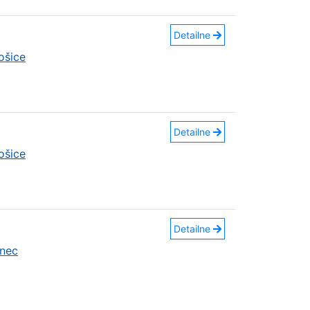
Detailne
ošice
Detailne
ošice
Detailne
nec