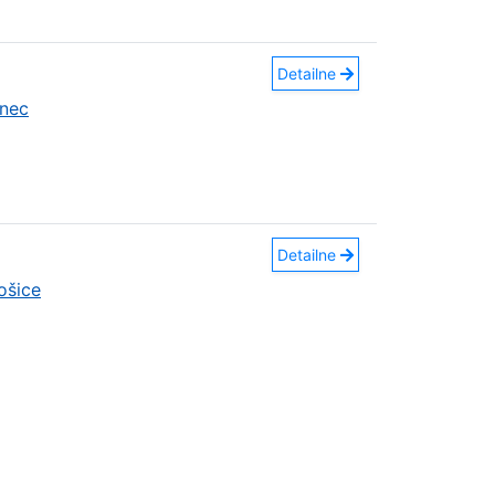
Detailne
nec
Detailne
ošice