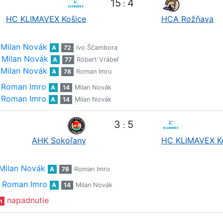
15
4
:
HC KLIMAVEX Košice
HCA Rožňava
Milan Novák
A
72
Ivo Ščambora
Milan Novák
A
77
Róbert Vrábeľ
Milan Novák
A
78
Roman Imro
Roman Imro
A
14
Milan Novák
Roman Imro
A
14
Milan Novák
3
5
:
AHK Sokoľany
HC KLIMAVEX K
Milan Novák
A
78
Roman Imro
Roman Imro
A
14
Milan Novák
napadnutie
n