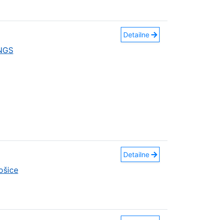
Detailne
INGS
Detailne
ošice