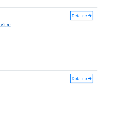
Detailne
ošice
Detailne