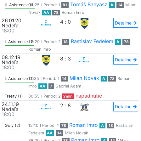
Tomáš Banyasz
II. Asistencie (1)
06:25
I Period: 1
81
A
14
Milan
Novák
AA
78
Roman Imro
26.01.20
4
:
0
Detailne
Nedeľa
18:00
Rastislav Fedelem
I. Asistencie (1)
28:20
I Period: 2
18
A
78
Roman Imro
08.12.19
8
:
3
Detailne
Nedeľa
18:00
Milan Novák
I. Asistencie (1)
13:35
I Period: 1
14
A
78
Roman
Imro
AA
7
Gabriel Adam
napadnutie
Tresty (1)
30:55
I Period: 2
2min
24.11.19
2
:
8
Detailne
Nedeľa
18:00
Roman Imro
Góly (2)
12:10
I Period: 1
78
A
18
Rastislav
Fedelem
AA
14
Milan Novák
Roman Imro
38:00
I Period: 2
78
A
14
Milan