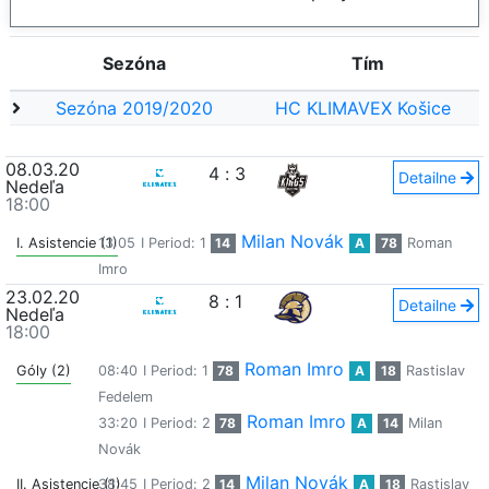
Sezóna
Tím
Sezóna 2019/2020
HC KLIMAVEX Košice
08.03.20
4
:
3
Detailne
Nedeľa
18:00
Milan Novák
I. Asistencie (1)
13:05
I Period: 1
14
A
78
Roman
Imro
23.02.20
8
:
1
Detailne
Nedeľa
18:00
Roman Imro
Góly (2)
08:40
I Period: 1
78
A
18
Rastislav
Fedelem
Roman Imro
33:20
I Period: 2
78
A
14
Milan
Novák
Milan Novák
II. Asistencie (1)
38:45
I Period: 2
14
A
18
Rastislav