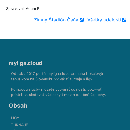
Spravoval: Adam B.
Zimný Štadión Čaňa
Všetky udalosti
myliga.cloud
Od roku 2017 portál myliga.cloud pomáha hokejovým
fanúšikom na Slovensku vytvárať turnaje a ligy.
Pomocou služby môžete vytvárať udalosti, pozývať
priateľov, sledovať výsledky tímov a osobné úspechy.
Obsah
LIGY
TURNAJE