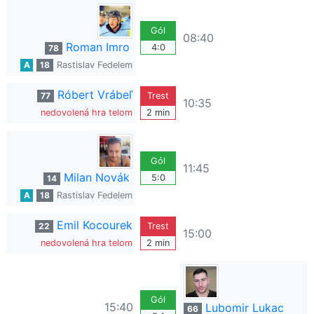
Gól
08:40
Roman Imro
4:0
78
A
18
Rastislav Fedelem
Róbert Vrábeľ
77
Trest
10:35
nedovolená hra telom
2 min
Gól
11:45
Milan Novák
5:0
14
A
18
Rastislav Fedelem
Emil Kocourek
22
Trest
15:00
nedovolená hra telom
2 min
Gól
15:40
Lubomir Lukac
66