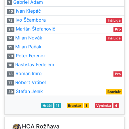
Gabriel Adam
7
Ivan Klepáč
40
Ivo Ščambora
72
Iná Liga
Marián Štefanovič
24
Pro
Milan Novák
14
Iná Liga
Milan Paňak
12
Peter Ferencz
20
Rastislav Fedelem
18
Roman Imro
78
Pro
Róbert Vrábeľ
77
Štefan Jeník
39
Brankár
Hráči
11
Brankár
1
Výnimka
4
HCA Rožňava