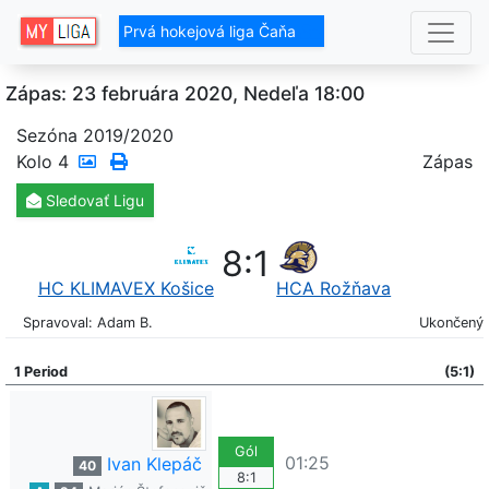
Prvá hokejová liga Čaňa
Zápas: 23 februára 2020, Nedeľa 18:00
Sezóna 2019/2020
Kolo
4
Zápas
Sledovať
Ligu
8
:
1
HC KLIMAVEX Košice
HCA Rožňava
Spravoval: Adam B.
Ukončený
1 Period
(5:1)
Gól
01:25
Ivan Klepáč
40
8:1