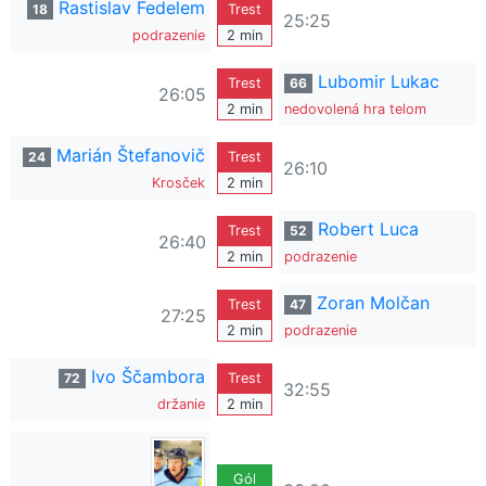
Rastislav Fedelem
18
Trest
25:25
podrazenie
2 min
Lubomir Lukac
Trest
66
26:05
2 min
nedovolená hra telom
Marián Štefanovič
24
Trest
26:10
Krosček
2 min
Robert Luca
Trest
52
26:40
2 min
podrazenie
Zoran Molčan
Trest
47
27:25
2 min
podrazenie
Ivo Ščambora
72
Trest
32:55
držanie
2 min
Gól