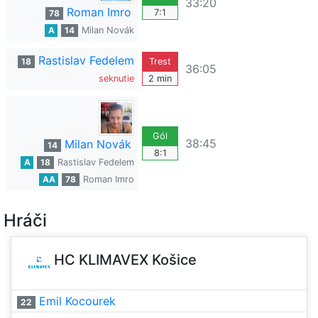
33:20
Roman Imro
7:1
78
A
14
Milan Novák
Rastislav Fedelem
18
Trest
36:05
seknutie
2 min
Gól
38:45
Milan Novák
14
8:1
A
18
Rastislav Fedelem
AA
78
Roman Imro
Hráči
HC KLIMAVEX Košice
Emil Kocourek
22