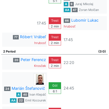
5:1
A
9
Juraj Mikolaj
AA
47
Zoran Molčan
Lubomir Lukac
Trest
66
17:45
2 min
hrubosť
Róbert Vrábeľ
77
Trest
17:45
hrubosť
2 min
2 Period
(3:0)
Peter Ferencz
20
Trest
22:20
Krosček
2 min
Gól
24:45
Marián Štefanovič
24
6:1
A
40
Ivan Klepáč
AA
22
Emil Kocourek