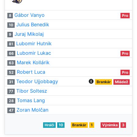
Gábor Vanyo
8
Pro
Julius Benedik
10
Juraj Mikolaj
9
Lubomir Hutnik
81
Lubomir Lukac
66
Pro
Marek Kollárik
63
Robert Luca
52
Pro
Teodor Ujjobbagy
31
Brankár
Mládež
Tibor Soltesz
77
Tomas Lang
28
Zoran Molčan
47
Hráči
10
Brankár
1
Výnimka
3