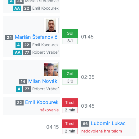
A
24
Marián Štefanovič
AA
22
Emil Kocourek
Gól
01:45
Marián Štefanovič
24
8:1
A
22
Emil Kocourek
AA
77
Róbert Vrábeľ
Gól
02:35
Milan Novák
3:0
14
A
77
Róbert Vrábeľ
Emil Kocourek
22
Trest
03:45
hákovanie
2 min
Lubomir Lukac
Trest
66
04:15
2 min
nedovolená hra telom