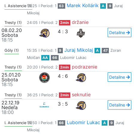
Marek Kollárik
I. Asistencie (1)
18:25
I Period: 1
63
A
9
Juraj
Mikolaj
držanie
Tresty (1)
24:05
I Period: 2
2min
08.02.20
4
:
3
Detailne
Sobota
18:15
Juraj Mikolaj
Góly (1)
15:35
I Period: 1
9
A
47
Zoran
Molčan
AA
66
Lubomir Lukac
podrazenie
Tresty (1)
20:20
I Period: 2
2min
25.01.20
4
:
6
Detailne
Sobota
18:15
seknutie
Tresty (1)
36:25
I Period: 2
2min
22.12.19
3
:
5
Detailne
Nedeľa
18:00
Lubomir Lukac
I. Asistencie (1)
16:50
I Period: 1
66
A
9
Juraj
Mikolaj