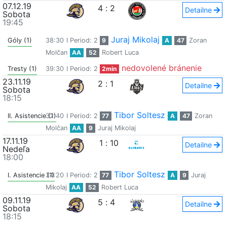
07.12.19
4
:
2
Detailne
Sobota
19:45
Juraj Mikolaj
Góly (1)
38:30
I Period: 2
9
A
47
Zoran
Molčan
AA
52
Robert Luca
nedovolené bránenie
Tresty (1)
39:30
I Period: 2
2min
23.11.19
2
:
1
Detailne
Sobota
18:15
Tibor Soltesz
II. Asistencie (1)
32:40
I Period: 2
77
A
47
Zoran
Molčan
AA
9
Juraj Mikolaj
17.11.19
1
:
10
Detailne
Nedeľa
18:00
Tibor Soltesz
I. Asistencie (1)
34:20
I Period: 2
77
A
9
Juraj
Mikolaj
AA
52
Robert Luca
09.11.19
5
:
4
Detailne
Sobota
18:15