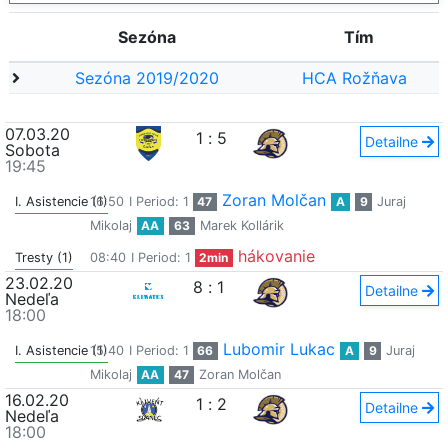
Sezóna
Tím
Sezóna 2019/2020
HCA Rožňava
07.03.20
1
:
5
Detailne
Sobota
19:45
Zoran Molčan
I. Asistencie (1)
16:50
I Period: 1
47
A
9
Juraj
Mikolaj
AA
63
Marek Kollárik
hákovanie
Tresty (1)
08:40
I Period: 1
2min
23.02.20
8
:
1
Detailne
Nedeľa
18:00
Lubomir Lukac
I. Asistencie (1)
15:40
I Period: 1
66
A
9
Juraj
Mikolaj
AA
47
Zoran Molčan
16.02.20
1
:
2
Detailne
Nedeľa
18:00