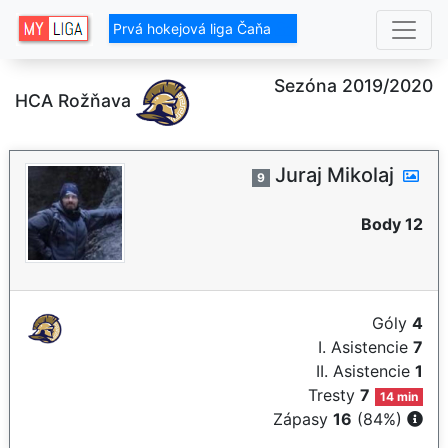
Prvá hokejová liga Čaňa
Sezóna 2019/2020
HCA Rožňava
Juraj Mikolaj
9
Body 12
Góly
4
I. Asistencie
7
II. Asistencie
1
Tresty
7
14 min
Zápasy
16
(84%)