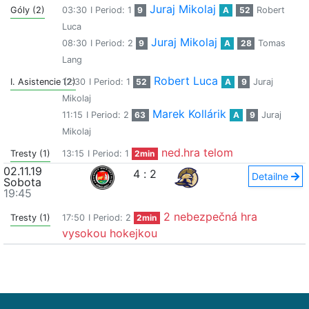
Juraj Mikolaj
Góly (2)
03:30
I Period: 1
9
A
52
Robert
Luca
Juraj Mikolaj
08:30
I Period: 2
9
A
28
Tomas
Lang
Robert Luca
I. Asistencie (2)
12:30
I Period: 1
52
A
9
Juraj
Mikolaj
Marek Kollárik
11:15
I Period: 2
63
A
9
Juraj
Mikolaj
ned.hra telom
Tresty (1)
13:15
I Period: 1
2min
02.11.19
4
:
2
Detailne
Sobota
19:45
2 nebezpečná hra
Tresty (1)
17:50
I Period: 2
2min
vysokou hokejkou