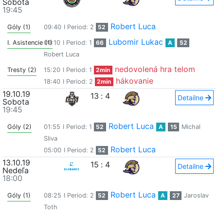
Sobota
19:45
Robert Luca
Góly (1)
09:40
I Period: 2
52
Lubomir Lukac
I. Asistencie (1)
00:10
I Period: 1
66
A
52
Robert Luca
nedovolená hra telom
Tresty (2)
15:20
I Period: 1
2min
hákovanie
18:40
I Period: 2
2min
19.10.19
13
:
4
Detailne
Sobota
19:45
Robert Luca
Góly (2)
01:55
I Period: 1
52
A
15
Michal
Sliva
Robert Luca
05:00
I Period: 2
52
13.10.19
15
:
4
Detailne
Nedeľa
18:00
Robert Luca
Góly (1)
08:25
I Period: 2
52
A
27
Jaroslav
Toth