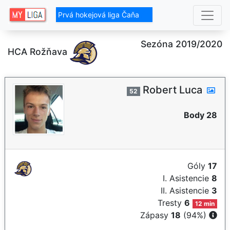
Prvá hokejová liga Čaňa
Sezóna 2019/2020
HCA Rožňava
Robert Luca
52
Body 28
Góly
17
I. Asistencie
8
II. Asistencie
3
Tresty
6
12 min
Zápasy
18
(94%)