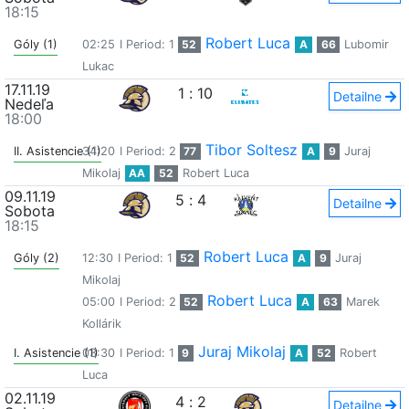
18:15
Robert Luca
Góly (1)
02:25
I Period: 1
52
A
66
Lubomir
Lukac
17.11.19
1
:
10
Detailne
Nedeľa
18:00
Tibor Soltesz
II. Asistencie (1)
34:20
I Period: 2
77
A
9
Juraj
Mikolaj
AA
52
Robert Luca
09.11.19
5
:
4
Detailne
Sobota
18:15
Robert Luca
Góly (2)
12:30
I Period: 1
52
A
9
Juraj
Mikolaj
Robert Luca
05:00
I Period: 2
52
A
63
Marek
Kollárik
Juraj Mikolaj
I. Asistencie (1)
03:30
I Period: 1
9
A
52
Robert
Luca
02.11.19
4
:
2
Detailne