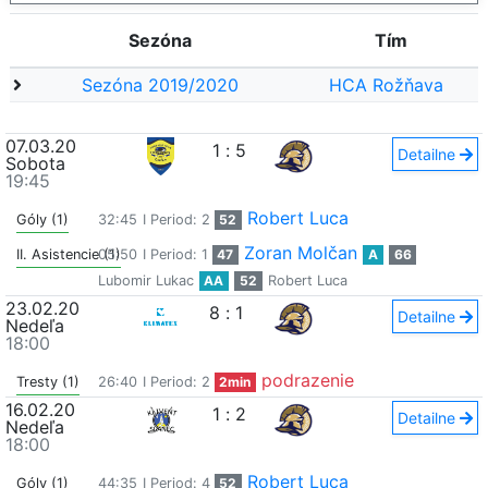
Sezóna
Tím
Sezóna 2019/2020
HCA Rožňava
07.03.20
1
:
5
Detailne
Sobota
19:45
Robert Luca
Góly (1)
32:45
I Period: 2
52
Zoran Molčan
II. Asistencie (1)
05:50
I Period: 1
47
A
66
Lubomir Lukac
AA
52
Robert Luca
23.02.20
8
:
1
Detailne
Nedeľa
18:00
podrazenie
Tresty (1)
26:40
I Period: 2
2min
16.02.20
1
:
2
Detailne
Nedeľa
18:00
Robert Luca
Góly (1)
44:35
I Period: 4
52