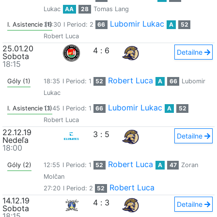
Lukac
AA
28
Tomas Lang
Lubomir Lukac
I. Asistencie (1)
36:30
I Period: 2
66
A
52
Robert Luca
25.01.20
4
:
6
Detailne
Sobota
18:15
Robert Luca
Góly (1)
18:35
I Period: 1
52
A
66
Lubomir
Lukac
Lubomir Lukac
I. Asistencie (1)
13:45
I Period: 1
66
A
52
Robert Luca
22.12.19
3
:
5
Detailne
Nedeľa
18:00
Robert Luca
Góly (2)
12:55
I Period: 1
52
A
47
Zoran
Molčan
Robert Luca
27:20
I Period: 2
52
14.12.19
4
:
3
Detailne
Sobota
18:15