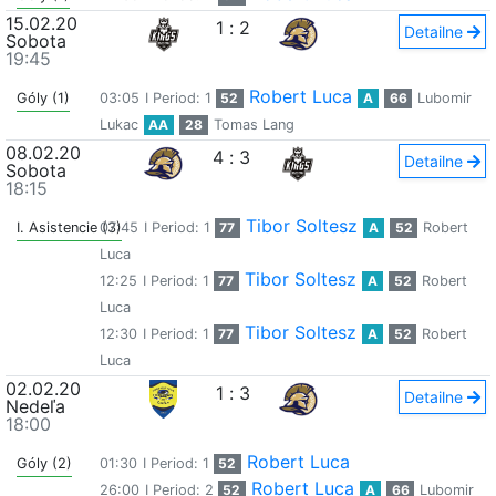
15.02.20
1
:
2
Detailne
Sobota
19:45
Robert Luca
Góly (1)
03:05
I Period: 1
52
A
66
Lubomir
Lukac
AA
28
Tomas Lang
08.02.20
4
:
3
Detailne
Sobota
18:15
Tibor Soltesz
I. Asistencie (3)
07:45
I Period: 1
77
A
52
Robert
Luca
Tibor Soltesz
12:25
I Period: 1
77
A
52
Robert
Luca
Tibor Soltesz
12:30
I Period: 1
77
A
52
Robert
Luca
02.02.20
1
:
3
Detailne
Nedeľa
18:00
Robert Luca
Góly (2)
01:30
I Period: 1
52
Robert Luca
26:00
I Period: 2
52
A
66
Lubomir