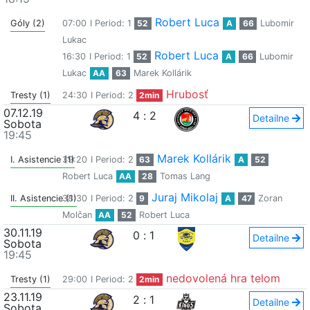
Robert Luca
Góly (2)
07:00
I Period: 1
52
A
66
Lubomir
Lukac
Robert Luca
16:30
I Period: 1
52
A
66
Lubomir
Lukac
AA
63
Marek Kollárik
Hrubosť
Tresty (1)
24:30
I Period: 2
2min
07.12.19
4
:
2
Detailne
Sobota
19:45
Marek Kollárik
I. Asistencie (1)
39:20
I Period: 2
63
A
52
Robert Luca
AA
28
Tomas Lang
Juraj Mikolaj
II. Asistencie (1)
38:30
I Period: 2
9
A
47
Zoran
Molčan
AA
52
Robert Luca
30.11.19
0
:
1
Detailne
Sobota
19:45
nedovolená hra telom
Tresty (1)
29:00
I Period: 2
2min
23.11.19
2
:
1
Detailne
Sobota