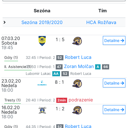
Sezóna
Tím
Sezóna 2019/2020
HCA Rožňava
07.03.20
1
:
5
Detailne
Sobota
19:45
Robert Luca
Góly (1)
32:45
I Period: 2
52
Zoran Molčan
II. Asistencie (1)
05:50
I Period: 1
47
A
66
Lubomir Lukac
AA
52
Robert Luca
23.02.20
8
:
1
Detailne
Nedeľa
18:00
podrazenie
Tresty (1)
26:40
I Period: 2
2min
16.02.20
1
:
2
Detailne
Nedeľa
18:00
Robert Luca
Góly (1)
44:35
I Period: 4
52