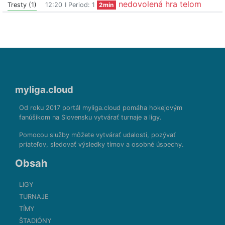
nedovolená hra telom
Tresty (1)
12:20
I Period: 1
2min
myliga.cloud
Od roku 2017 portál myliga.cloud pomáha hokejovým
fanúšikom na Slovensku vytvárať turnaje a ligy.
Pomocou služby môžete vytvárať udalosti, pozývať
priateľov, sledovať výsledky tímov a osobné úspechy.
Obsah
LIGY
TURNAJE
TÍMY
ŠTADIÓNY