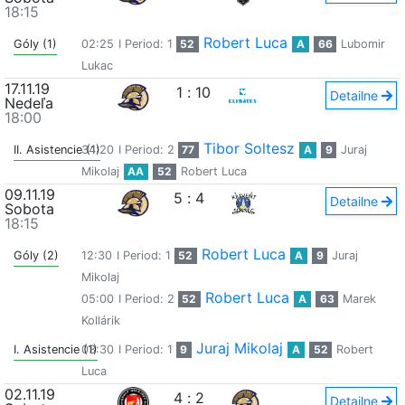
18:15
Robert Luca
Góly (1)
02:25
I Period: 1
52
A
66
Lubomir
Lukac
17.11.19
1
:
10
Detailne
Nedeľa
18:00
Tibor Soltesz
II. Asistencie (1)
34:20
I Period: 2
77
A
9
Juraj
Mikolaj
AA
52
Robert Luca
09.11.19
5
:
4
Detailne
Sobota
18:15
Robert Luca
Góly (2)
12:30
I Period: 1
52
A
9
Juraj
Mikolaj
Robert Luca
05:00
I Period: 2
52
A
63
Marek
Kollárik
Juraj Mikolaj
I. Asistencie (1)
03:30
I Period: 1
9
A
52
Robert
Luca
02.11.19
4
:
2
Detailne