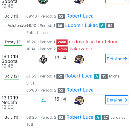
Sobota
19:45
Robert Luca
Góly (1)
09:40
I Period: 2
52
Lubomir Lukac
I. Asistencie (1)
00:10
I Period: 1
66
A
52
Robert Luca
nedovolená hra telom
Tresty (2)
15:20
I Period: 1
2min
hákovanie
18:40
I Period: 2
2min
19.10.19
13
:
4
Detailne
Sobota
19:45
Robert Luca
Góly (2)
01:55
I Period: 1
52
A
15
Michal
Sliva
Robert Luca
05:00
I Period: 2
52
13.10.19
15
:
4
Detailne
Nedeľa
18:00
Robert Luca
Góly (1)
08:25
I Period: 2
52
A
27
Jaroslav
Toth