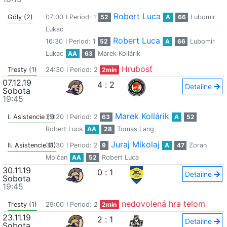
Robert Luca
Góly (2)
07:00
I Period: 1
52
A
66
Lubomir
Lukac
Robert Luca
16:30
I Period: 1
52
A
66
Lubomir
Lukac
AA
63
Marek Kollárik
Hrubosť
Tresty (1)
24:30
I Period: 2
2min
07.12.19
4
:
2
Detailne
Sobota
19:45
Marek Kollárik
I. Asistencie (1)
39:20
I Period: 2
63
A
52
Robert Luca
AA
28
Tomas Lang
Juraj Mikolaj
II. Asistencie (1)
38:30
I Period: 2
9
A
47
Zoran
Molčan
AA
52
Robert Luca
30.11.19
0
:
1
Detailne
Sobota
19:45
nedovolená hra telom
Tresty (1)
29:00
I Period: 2
2min
23.11.19
2
:
1
Detailne
Sobota