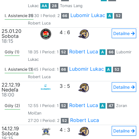
Lukac
AA
28
Tomas Lang
Lubomir Lukac
I. Asistencie (1)
36:30
I Period: 2
66
A
52
Robert Luca
25.01.20
4
:
6
Detailne
Sobota
18:15
Robert Luca
Góly (1)
18:35
I Period: 1
52
A
66
Lubomir
Lukac
Lubomir Lukac
I. Asistencie (1)
13:45
I Period: 1
66
A
52
Robert Luca
22.12.19
3
:
5
Detailne
Nedeľa
18:00
Robert Luca
Góly (2)
12:55
I Period: 1
52
A
47
Zoran
Molčan
Robert Luca
27:20
I Period: 2
52
14.12.19
4
:
3
Detailne
Sobota
18:15