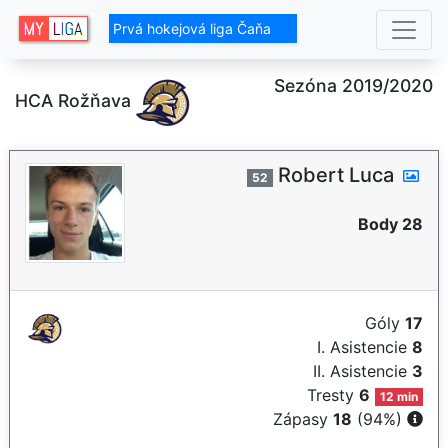
Prvá hokejová liga Čaňa
Sezóna 2019/2020
HCA Rožňava
Robert Luca
52
Body 28
Góly
17
I. Asistencie
8
II. Asistencie
3
Tresty
6
12 min
Zápasy
18
(94%)