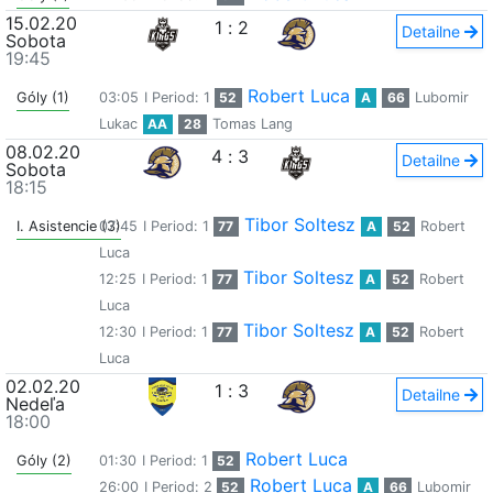
15.02.20
1
:
2
Detailne
Sobota
19:45
Robert Luca
Góly (1)
03:05
I Period: 1
52
A
66
Lubomir
Lukac
AA
28
Tomas Lang
08.02.20
4
:
3
Detailne
Sobota
18:15
Tibor Soltesz
I. Asistencie (3)
07:45
I Period: 1
77
A
52
Robert
Luca
Tibor Soltesz
12:25
I Period: 1
77
A
52
Robert
Luca
Tibor Soltesz
12:30
I Period: 1
77
A
52
Robert
Luca
02.02.20
1
:
3
Detailne
Nedeľa
18:00
Robert Luca
Góly (2)
01:30
I Period: 1
52
Robert Luca
26:00
I Period: 2
52
A
66
Lubomir