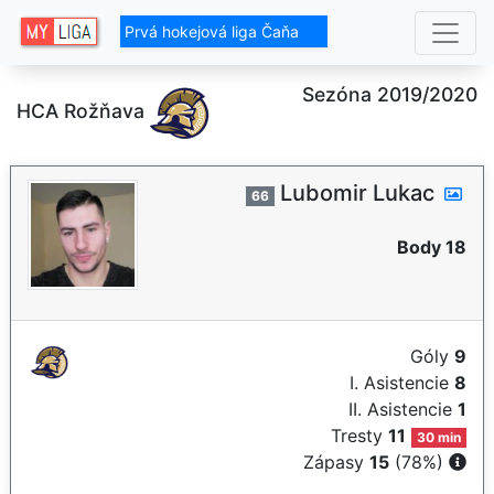
Prvá hokejová liga Čaňa
Sezóna 2019/2020
HCA Rožňava
Lubomir Lukac
66
Body 18
Góly
9
I. Asistencie
8
II. Asistencie
1
Tresty
11
30 min
Zápasy
15
(78%)