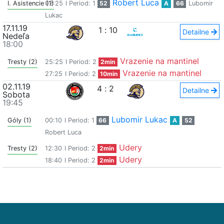
Robert Luca
I. Asistencie (1)
02:25
I Period: 1
52
A
66
Lubomir
Lukac
17.11.19
1
:
10
Detailne
Nedeľa
18:00
Vrazenie na mantinel
Tresty (2)
25:25
I Period: 2
2min
Vrazenie na mantinel
27:25
I Period: 2
10min
02.11.19
4
:
2
Detailne
Sobota
19:45
Lubomir Lukac
Góly (1)
00:10
I Period: 1
66
A
52
Robert Luca
Udery
Tresty (2)
12:30
I Period: 2
2min
Udery
18:40
I Period: 2
2min