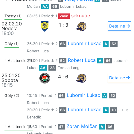
Molčan
AA
66
Lubomir Lukac
seknutie
Tresty (1)
08:35
I Period: 1
2min
02.02.20
1
:
3
Detailne
Nedeľa
18:00
Lubomir Lukac
Góly (1)
36:30
I Period: 2
66
A
52
Robert Luca
Robert Luca
I. Asistencie (1)
26:00
I Period: 2
52
A
66
Lubomir
Lukac
AA
28
Tomas Lang
25.01.20
4
:
6
Detailne
Sobota
18:15
Lubomir Lukac
Góly (2)
13:45
I Period: 1
66
A
52
Robert Luca
Lubomir Lukac
20:30
I Period: 2
66
A
10
Julius
Benedik
Zoran Molčan
I. Asistencie (2)
14:30
I Period: 1
47
A
66
Lubomir Lukac