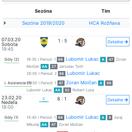
Sezóna
Tím
Sezóna 2019/2020
HCA Rožňava
07.03.20
1
:
5
Detailne
Sobota
19:45
Lubomir Lukac
Góly (2)
16:35
I Period: 1
66
A
47
Zoran
Molčan
AA
27
Jaroslav Toth
Lubomir Lukac
26:05
I Period: 2
66
Zoran Molčan
I. Asistencie (1)
05:50
I Period: 1
47
A
66
Lubomir Lukac
AA
52
Robert Luca
23.02.20
8
:
1
Detailne
Nedeľa
18:00
Lubomir Lukac
Góly (1)
15:40
I Period: 1
66
A
9
Juraj
Mikolaj
AA
47
Zoran Molčan