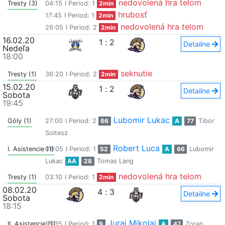
nedovolená hra telom
Tresty (3)
04:15
I Period: 1
2min
hrubosť
17:45
I Period: 1
2min
nedovolená hra telom
26:05
I Period: 2
2min
16.02.20
1
:
2
Detailne
Nedeľa
18:00
seknutie
Tresty (1)
36:20
I Period: 2
2min
15.02.20
1
:
2
Detailne
Sobota
19:45
Lubomir Lukac
Góly (1)
27:00
I Period: 2
66
A
77
Tibor
Soltesz
Robert Luca
I. Asistencie (1)
03:05
I Period: 1
52
A
66
Lubomir
Lukac
AA
28
Tomas Lang
nedovolená hra telom
Tresty (1)
03:10
I Period: 1
2min
08.02.20
4
:
3
Detailne
Sobota
18:15
Juraj Mikolaj
II. Asistencie (1)
15:35
I Period: 1
9
A
47
Zoran