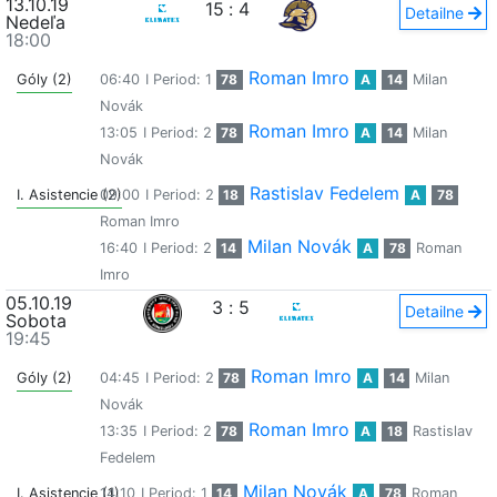
13.10.19
15
:
4
Detailne
Nedeľa
18:00
Roman Imro
Góly (2)
06:40
I Period: 1
78
A
14
Milan
Novák
Roman Imro
13:05
I Period: 2
78
A
14
Milan
Novák
Rastislav Fedelem
I. Asistencie (2)
09:00
I Period: 2
18
A
78
Roman Imro
Milan Novák
16:40
I Period: 2
14
A
78
Roman
Imro
05.10.19
3
:
5
Detailne
Sobota
19:45
Roman Imro
Góly (2)
04:45
I Period: 2
78
A
14
Milan
Novák
Roman Imro
13:35
I Period: 2
78
A
18
Rastislav
Fedelem
Milan Novák
I. Asistencie (1)
14:10
I Period: 1
14
A
78
Roman