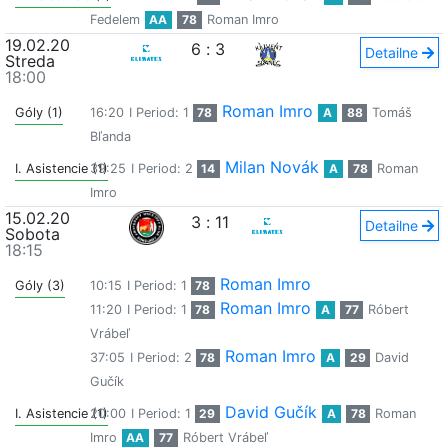
Fedelem
AA
78
Roman Imro
19.02.20
6
:
3
Detailne
Streda
18:00
Roman Imro
Góly (1)
16:20
I Period: 1
78
A
88
Tomáš
Bľanda
Milan Novák
I. Asistencie (1)
39:25
I Period: 2
14
A
78
Roman
Imro
15.02.20
3
:
11
Detailne
Sobota
18:15
Roman Imro
Góly (3)
10:15
I Period: 1
78
Roman Imro
11:20
I Period: 1
78
A
77
Róbert
Vrábeľ
Roman Imro
37:05
I Period: 2
78
A
29
David
Gučík
David Gučík
I. Asistencie (1)
20:00
I Period: 1
29
A
78
Roman
Imro
AA
77
Róbert Vrábeľ