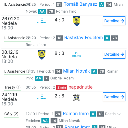
Tomáš Banyasz
II. Asistencie (1)
06:25
I Period: 1
81
A
14
Milan
Novák
AA
78
Roman Imro
26.01.20
4
:
0
Detailne
Nedeľa
18:00
Rastislav Fedelem
I. Asistencie (1)
28:20
I Period: 2
18
A
78
Roman Imro
08.12.19
8
:
3
Detailne
Nedeľa
18:00
Milan Novák
I. Asistencie (1)
13:35
I Period: 1
14
A
78
Roman
Imro
AA
7
Gabriel Adam
napadnutie
Tresty (1)
30:55
I Period: 2
2min
24.11.19
2
:
8
Detailne
Nedeľa
18:00
Roman Imro
Góly (2)
12:10
I Period: 1
78
A
18
Rastislav
Fedelem
AA
14
Milan Novák
Roman Imro
38:00
I Period: 2
78
A
14
Milan