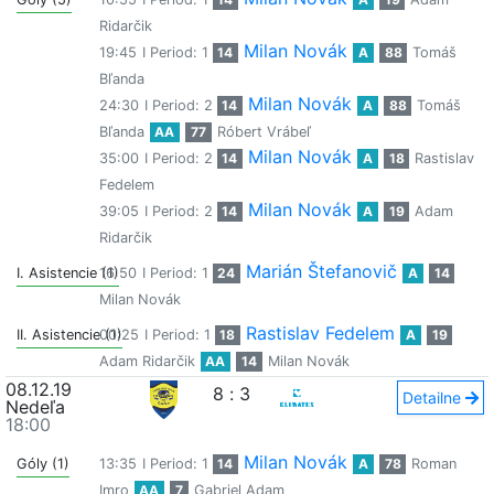
Ridarčik
Milan Novák
19:45
I Period: 1
14
A
88
Tomáš
Bľanda
Milan Novák
24:30
I Period: 2
14
A
88
Tomáš
Bľanda
AA
77
Róbert Vrábeľ
Milan Novák
35:00
I Period: 2
14
A
18
Rastislav
Fedelem
Milan Novák
39:05
I Period: 2
14
A
19
Adam
Ridarčik
Marián Štefanovič
I. Asistencie (1)
16:50
I Period: 1
24
A
14
Milan Novák
Rastislav Fedelem
II. Asistencie (1)
00:25
I Period: 1
18
A
19
Adam Ridarčik
AA
14
Milan Novák
08.12.19
8
:
3
Detailne
Nedeľa
18:00
Milan Novák
Góly (1)
13:35
I Period: 1
14
A
78
Roman
Imro
AA
7
Gabriel Adam