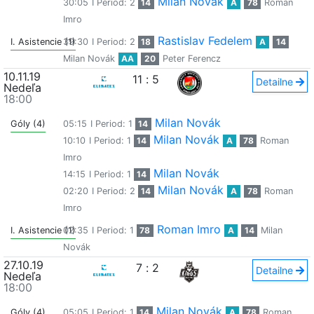
Milan Novák
30:05
I Period: 2
14
A
78
Roman
Imro
Rastislav Fedelem
I. Asistencie (1)
39:30
I Period: 2
18
A
14
Milan Novák
AA
20
Peter Ferencz
10.11.19
11
:
5
Detailne
Nedeľa
18:00
Milan Novák
Góly (4)
05:15
I Period: 1
14
Milan Novák
10:10
I Period: 1
14
A
78
Roman
Imro
Milan Novák
14:15
I Period: 1
14
Milan Novák
02:20
I Period: 2
14
A
78
Roman
Imro
Roman Imro
I. Asistencie (1)
02:35
I Period: 1
78
A
14
Milan
Novák
27.10.19
7
:
2
Detailne
Nedeľa
18:00
Milan Novák
Góly (4)
05:05
I Period: 1
14
A
78
Roman