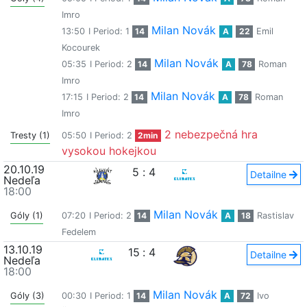
Imro
Milan Novák
13:50
I Period: 1
14
A
22
Emil
Kocourek
Milan Novák
05:35
I Period: 2
14
A
78
Roman
Imro
Milan Novák
17:15
I Period: 2
14
A
78
Roman
Imro
2 nebezpečná hra
Tresty (1)
05:50
I Period: 2
2min
vysokou hokejkou
20.10.19
5
:
4
Detailne
Nedeľa
18:00
Milan Novák
Góly (1)
07:20
I Period: 2
14
A
18
Rastislav
Fedelem
13.10.19
15
:
4
Detailne
Nedeľa
18:00
Milan Novák
Góly (3)
00:30
I Period: 1
14
A
72
Ivo