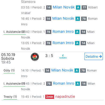
Ščambora
Milan Novák
03:55
I Period: 2
14
A
77
Róbert
Vrábeľ
Milan Novák
16:40
I Period: 2
14
A
78
Roman
Imro
Roman Imro
I. Asistencie (2)
06:40
I Period: 1
78
A
14
Milan
Novák
Roman Imro
13:05
I Period: 2
78
A
14
Milan
Novák
05.10.19
3
:
5
Detailne
Sobota
19:45
Milan Novák
Góly (1)
14:10
I Period: 1
14
A
78
Roman
Imro
Roman Imro
I. Asistencie (1)
04:45
I Period: 2
78
A
14
Milan
Novák
napadnutie
Tresty (1)
15:45
I Period: 1
2min