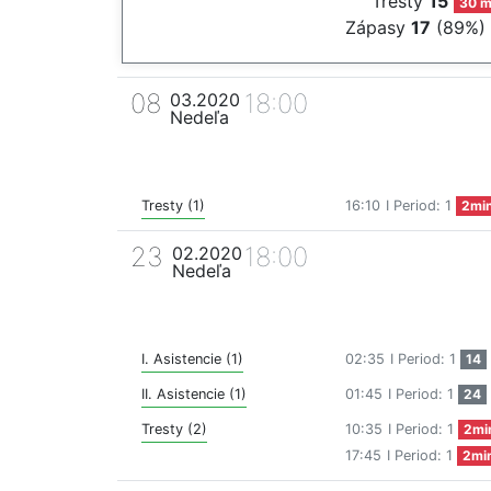
Tresty
15
30 m
Zápasy
17
(89%)
08
18:00
03.2020
Nedeľa
Tresty (1)
16:10
I Period: 1
2mi
23
18:00
02.2020
Nedeľa
I. Asistencie (1)
02:35
I Period: 1
14
II. Asistencie (1)
01:45
I Period: 1
24
Tresty (2)
10:35
I Period: 1
2mi
17:45
I Period: 1
2mi