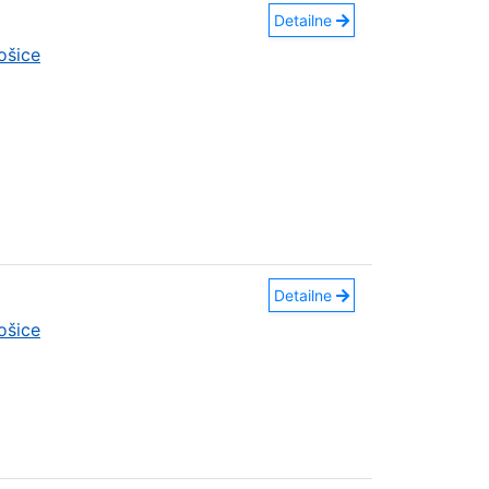
Detailne
ošice
Detailne
ošice