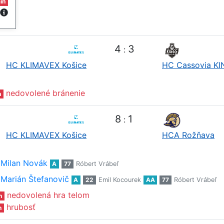
in
4
3
:
HC KLIMAVEX Košice
HC Cassovia K
nedovolené bránenie
n
8
1
:
HC KLIMAVEX Košice
HCA Rožňava
Milan Novák
A
77
Róbert Vrábeľ
Marián Štefanovič
A
22
Emil Kocourek
AA
77
Róbert Vrábeľ
nedovolená hra telom
n
hrubosť
n