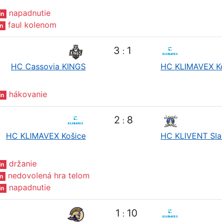
napadnutie
in
faul kolenom
n
3
1
:
HC Cassovia KINGS
HC KLIMAVEX K
hákovanie
in
2
8
:
HC KLIMAVEX Košice
HC KLIVENT Sla
držanie
in
nedovolená hra telom
n
napadnutie
in
1
10
: