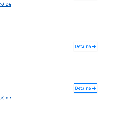
ošice
Detailne
Detailne
ošice