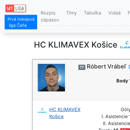
Rozpis
Tímy
Tabuľka
Videá
Prvá hokejová
zápasov
liga Čaňa
HC KLIMAVEX Košice
Róbert Vrábeľ
77
Body 
HC KLIMAVEX
Gól
Košice
I. Asistencie
II. Asistenci