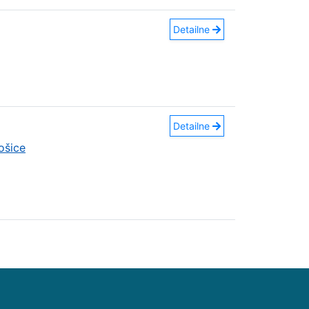
Detailne
Detailne
ošice