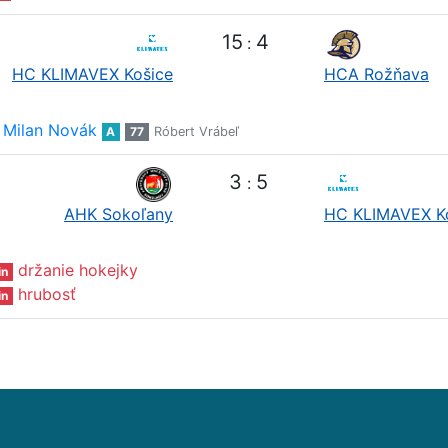
15
4
:
HC KLIMAVEX Košice
HCA Rožňava
Milan Novák
A
77
Róbert Vrábeľ
3
5
:
AHK Sokoľany
HC KLIMAVEX K
držanie hokejky
in
hrubosť
in