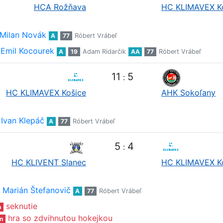
HCA Rožňava
HC KLIMAVEX K
Milan Novák
A
77
Róbert Vrábeľ
Emil Kocourek
A
19
Adam Ridarčik
AA
77
Róbert Vrábeľ
11
5
:
HC KLIMAVEX Košice
AHK Sokoľany
Ivan Klepáč
A
77
Róbert Vrábeľ
5
4
:
HC KLIVENT Slanec
HC KLIMAVEX K
Marián Štefanovič
A
77
Róbert Vrábeľ
seknutie
n
hra so zdvihnutou hokejkou
n