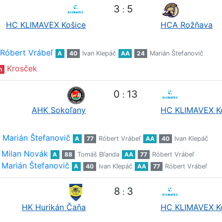
3
5
:
HC KLIMAVEX Košice
HCA Rožňava
Róbert Vrábeľ
A
40
Ivan Klepáč
AA
24
Marián Štefanovič
Krosček
n
0
13
:
AHK Sokoľany
HC KLIMAVEX K
Marián Štefanovič
A
77
Róbert Vrábeľ
AA
40
Ivan Klepáč
Milan Novák
A
88
Tomáš Bľanda
AA
77
Róbert Vrábeľ
Marián Štefanovič
A
40
Ivan Klepáč
AA
77
Róbert Vrábeľ
8
3
:
HK Hurikán Čaňa
HC KLIMAVEX K