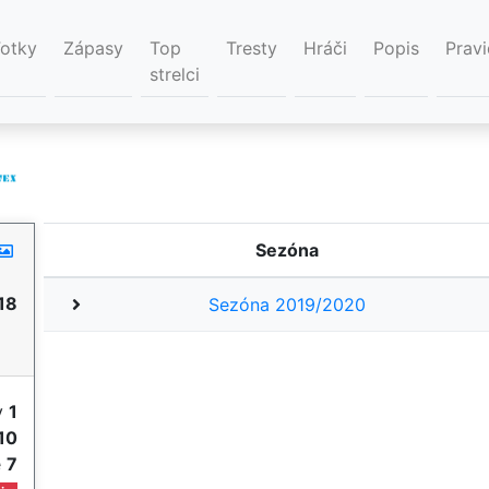
Fotky
Zápasy
Top
Tresty
Hráči
Popis
Pravi
strelci
Sezóna
18
Sezóna 2019/2020
y
1
10
e
7