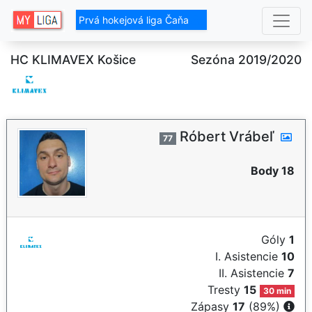
Prvá hokejová liga Čaňa
HC KLIMAVEX Košice
Sezóna 2019/2020
Róbert Vrábeľ
77
Body 18
Góly
1
I. Asistencie
10
II. Asistencie
7
Tresty
15
30 min
Zápasy
17
(89%)