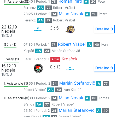
Roman Imro
II. Asistencie (2)
03:40
I Period: 1
78
A
20
Peter
Ferencz
AA
77
Róbert Vrábeľ
Milan Novák
23:25
I Period: 2
14
A
20
Peter
Ferencz
AA
77
Róbert Vrábeľ
22.12.19
3
:
5
Detailne
Nedeľa
18:00
Róbert Vrábeľ
Góly (1)
07:30
I Period: 1
77
A
40
Ivan
Klepáč
AA
24
Marián Štefanovič
Krosček
Tresty (1)
04:10
I Period: 1
2min
15.12.19
0
:
13
Detailne
Nedeľa
18:00
Marián Štefanovič
I. Asistencie (1)
25:55
I Period: 2
24
A
77
Róbert Vrábeľ
AA
40
Ivan Klepáč
Milan Novák
II. Asistencie (2)
24:30
I Period: 2
14
A
88
Tomáš
Bľanda
AA
77
Róbert Vrábeľ
Marián Štefanovič
25:10
I Period: 2
24
A
40
Ivan Klepáč
AA
77
Róbert Vrábeľ