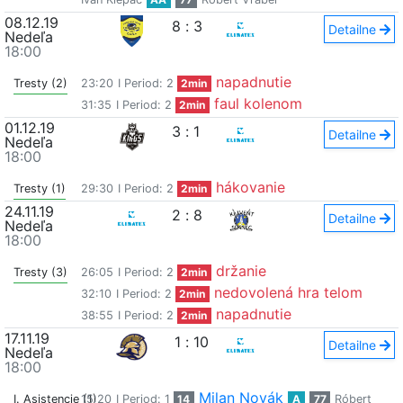
08.12.19
8
:
3
Detailne
Nedeľa
18:00
napadnutie
Tresty (2)
23:20
I Period: 2
2min
faul kolenom
31:35
I Period: 2
2min
01.12.19
3
:
1
Detailne
Nedeľa
18:00
hákovanie
Tresty (1)
29:30
I Period: 2
2min
24.11.19
2
:
8
Detailne
Nedeľa
18:00
držanie
Tresty (3)
26:05
I Period: 2
2min
nedovolená hra telom
32:10
I Period: 2
2min
napadnutie
38:55
I Period: 2
2min
17.11.19
1
:
10
Detailne
Nedeľa
18:00
Milan Novák
I. Asistencie (1)
15:20
I Period: 1
14
A
77
Róbert