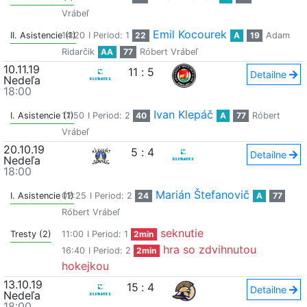
Vrábeľ
Emil Kocourek
II. Asistencie (1)
14:20
I Period: 1
22
A
19
Adam
Ridarčik
AA
77
Róbert Vrábeľ
10.11.19
11
:
5
Detailne
Nedeľa
18:00
Ivan Klepáč
I. Asistencie (1)
17:50
I Period: 2
40
A
77
Róbert
Vrábeľ
20.10.19
5
:
4
Detailne
Nedeľa
18:00
Marián Štefanovič
I. Asistencie (1)
02:25
I Period: 2
24
A
77
Róbert Vrábeľ
seknutie
Tresty (2)
11:00
I Period: 1
2min
hra so zdvihnutou
16:40
I Period: 2
2min
hokejkou
13.10.19
15
:
4
Detailne
Nedeľa
18:00