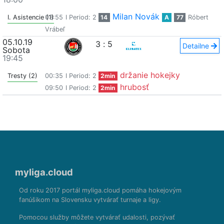
Milan Novák
I. Asistencie (1)
03:55
I Period: 2
14
A
77
Róbert
Vrábeľ
05.10.19
3
:
5
Detailne
Sobota
19:45
držanie hokejky
Tresty (2)
00:35
I Period: 2
2min
hrubosť
09:50
I Period: 2
2min
myliga.cloud
Od roku 2017 portál myliga.cloud pomáha hokejovým
fanúšikom na Slovensku vytvárať turnaje a ligy.
Pomocou služby môžete vytvárať udalosti, pozývať