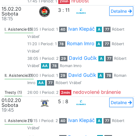
hrubosť
17:45
I Period: 1
2min
15.02.20
3
:
11
Detailne
Sobota
18:15
Ivan Klepáč
I. Asistencie (3)
05:35
I Period: 1
40
A
77
Róbert
Vrábeľ
Roman Imro
11:20
I Period: 1
78
A
77
Róbert
Vrábeľ
David Gučík
38:05
I Period: 2
29
A
77
Róbert
Vrábeľ
AA
78
Roman Imro
David Gučík
II. Asistencie (1)
20:00
I Period: 1
29
A
78
Roman
Imro
AA
77
Róbert Vrábeľ
nedovolené bránenie
Tresty (1)
26:00
I Period: 2
2min
01.02.20
5
:
8
Detailne
Sobota
19:45
Ivan Klepáč
I. Asistencie (1)
25:15
I Period: 2
40
A
77
Róbert
Vrábeľ