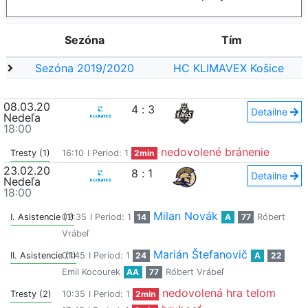
Sezóna
Tím
Sezóna 2019/2020
HC KLIMAVEX Košice
08.03.20
4
:
3
Detailne
Nedeľa
18:00
nedovolené bránenie
Tresty (1)
16:10
I Period: 1
2min
23.02.20
8
:
1
Detailne
Nedeľa
18:00
Milan Novák
I. Asistencie (1)
02:35
I Period: 1
14
A
77
Róbert
Vrábeľ
Marián Štefanovič
II. Asistencie (1)
01:45
I Period: 1
24
A
22
Emil Kocourek
AA
77
Róbert Vrábeľ
nedovolená hra telom
Tresty (2)
10:35
I Period: 1
2min