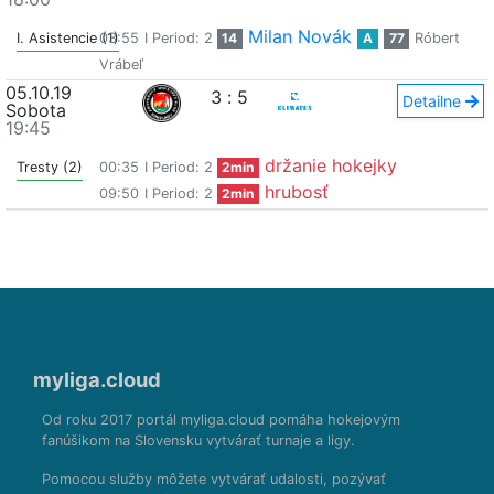
Milan Novák
I. Asistencie (1)
03:55
I Period: 2
14
A
77
Róbert
Vrábeľ
05.10.19
3
:
5
Detailne
Sobota
19:45
držanie hokejky
Tresty (2)
00:35
I Period: 2
2min
hrubosť
09:50
I Period: 2
2min
myliga.cloud
Od roku 2017 portál myliga.cloud pomáha hokejovým
fanúšikom na Slovensku vytvárať turnaje a ligy.
Pomocou služby môžete vytvárať udalosti, pozývať