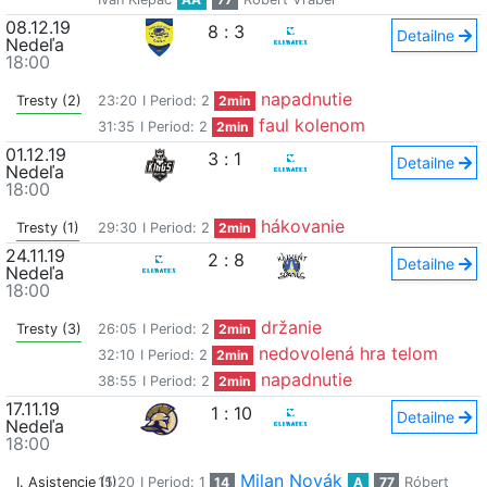
08.12.19
8
:
3
Detailne
Nedeľa
18:00
napadnutie
Tresty (2)
23:20
I Period: 2
2min
faul kolenom
31:35
I Period: 2
2min
01.12.19
3
:
1
Detailne
Nedeľa
18:00
hákovanie
Tresty (1)
29:30
I Period: 2
2min
24.11.19
2
:
8
Detailne
Nedeľa
18:00
držanie
Tresty (3)
26:05
I Period: 2
2min
nedovolená hra telom
32:10
I Period: 2
2min
napadnutie
38:55
I Period: 2
2min
17.11.19
1
:
10
Detailne
Nedeľa
18:00
Milan Novák
I. Asistencie (1)
15:20
I Period: 1
14
A
77
Róbert