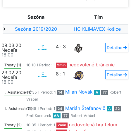
Sezóna
Tím
Sezóna 2019/2020
HC KLIMAVEX Košice
08.03.20
4
:
3
Detailne
Nedeľa
18:00
nedovolené bránenie
Tresty (1)
16:10
I Period: 1
2min
23.02.20
8
:
1
Detailne
Nedeľa
18:00
Milan Novák
I. Asistencie (1)
02:35
I Period: 1
14
A
77
Róbert
Vrábeľ
Marián Štefanovič
II. Asistencie (1)
01:45
I Period: 1
24
A
22
Emil Kocourek
AA
77
Róbert Vrábeľ
nedovolená hra telom
Tresty (2)
10:35
I Period: 1
2min