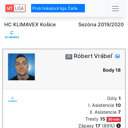
Prvá hokejová liga Čaňa
HC KLIMAVEX Košice
Sezóna 2019/2020
Róbert Vrábeľ
77
Body 18
Góly
1
I. Asistencie
10
II. Asistencie
7
Tresty
15
30 min
Zápasy
17
(89%)