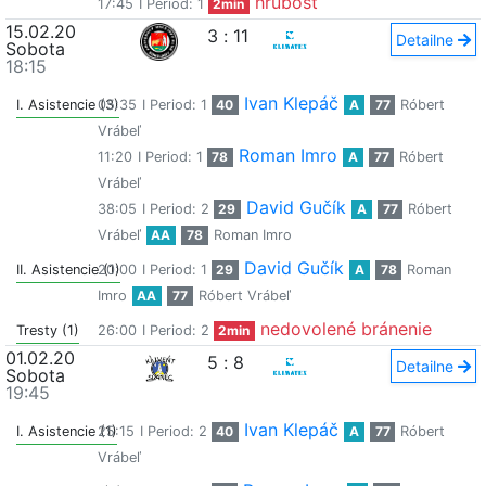
hrubosť
17:45
I Period: 1
2min
15.02.20
3
:
11
Detailne
Sobota
18:15
Ivan Klepáč
I. Asistencie (3)
05:35
I Period: 1
40
A
77
Róbert
Vrábeľ
Roman Imro
11:20
I Period: 1
78
A
77
Róbert
Vrábeľ
David Gučík
38:05
I Period: 2
29
A
77
Róbert
Vrábeľ
AA
78
Roman Imro
David Gučík
II. Asistencie (1)
20:00
I Period: 1
29
A
78
Roman
Imro
AA
77
Róbert Vrábeľ
nedovolené bránenie
Tresty (1)
26:00
I Period: 2
2min
01.02.20
5
:
8
Detailne
Sobota
19:45
Ivan Klepáč
I. Asistencie (1)
25:15
I Period: 2
40
A
77
Róbert
Vrábeľ