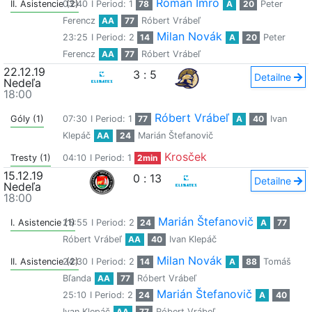
Roman Imro
II. Asistencie (2)
03:40
I Period: 1
78
A
20
Peter
Ferencz
AA
77
Róbert Vrábeľ
Milan Novák
23:25
I Period: 2
14
A
20
Peter
Ferencz
AA
77
Róbert Vrábeľ
22.12.19
3
:
5
Detailne
Nedeľa
18:00
Róbert Vrábeľ
Góly (1)
07:30
I Period: 1
77
A
40
Ivan
Klepáč
AA
24
Marián Štefanovič
Krosček
Tresty (1)
04:10
I Period: 1
2min
15.12.19
0
:
13
Detailne
Nedeľa
18:00
Marián Štefanovič
I. Asistencie (1)
25:55
I Period: 2
24
A
77
Róbert Vrábeľ
AA
40
Ivan Klepáč
Milan Novák
II. Asistencie (2)
24:30
I Period: 2
14
A
88
Tomáš
Bľanda
AA
77
Róbert Vrábeľ
Marián Štefanovič
25:10
I Period: 2
24
A
40
Ivan Klepáč
AA
77
Róbert Vrábeľ