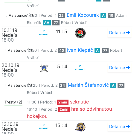
Vrábeľ
Emil Kocourek
II. Asistencie (1)
14:20
I Period: 1
22
A
19
Adam
Ridarčik
AA
77
Róbert Vrábeľ
10.11.19
11
:
5
Detailne
Nedeľa
18:00
Ivan Klepáč
I. Asistencie (1)
17:50
I Period: 2
40
A
77
Róbert
Vrábeľ
20.10.19
5
:
4
Detailne
Nedeľa
18:00
Marián Štefanovič
I. Asistencie (1)
02:25
I Period: 2
24
A
77
Róbert Vrábeľ
seknutie
Tresty (2)
11:00
I Period: 1
2min
hra so zdvihnutou
16:40
I Period: 2
2min
hokejkou
13.10.19
15
:
4
Detailne
Nedeľa
18:00