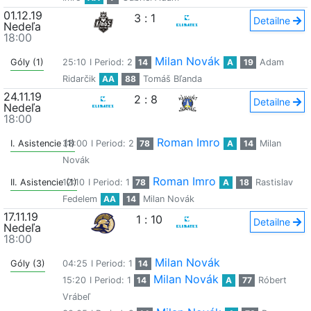
01.12.19
3
:
1
Detailne
Nedeľa
18:00
Milan Novák
Góly (1)
25:10
I Period: 2
14
A
19
Adam
Ridarčik
AA
88
Tomáš Bľanda
24.11.19
2
:
8
Detailne
Nedeľa
18:00
Roman Imro
I. Asistencie (1)
38:00
I Period: 2
78
A
14
Milan
Novák
Roman Imro
II. Asistencie (1)
12:10
I Period: 1
78
A
18
Rastislav
Fedelem
AA
14
Milan Novák
17.11.19
1
:
10
Detailne
Nedeľa
18:00
Milan Novák
Góly (3)
04:25
I Period: 1
14
Milan Novák
15:20
I Period: 1
14
A
77
Róbert
Vrábeľ