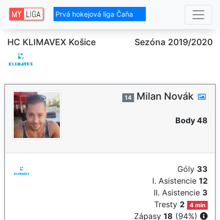
Prvá hokejová liga Čaňa
HC KLIMAVEX Košice
Sezóna 2019/2020
Milan Novák
14
Body 48
Góly
33
I. Asistencie
12
II. Asistencie
3
Tresty
2
4 min
Zápasy
18
(94%)