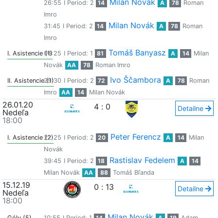
Milan Novák
26:55
I Period: 2
14
A
78
Roman
Imro
Milan Novák
31:45
I Period: 2
14
A
78
Roman
Imro
Tomáš Banyasz
I. Asistencie (1)
06:25
I Period: 1
81
A
14
Milan
Novák
AA
78
Roman Imro
Ivo Ščambora
II. Asistencie (1)
29:30
I Period: 2
72
A
78
Roman
Imro
AA
14
Milan Novák
26.01.20
4
:
0
Detailne
Nedeľa
18:00
Peter Ferencz
I. Asistencie (2)
22:25
I Period: 2
20
A
14
Milan
Novák
Rastislav Fedelem
39:45
I Period: 2
18
A
14
Milan Novák
AA
88
Tomáš Bľanda
15.12.19
0
:
13
Detailne
Nedeľa
18:00
Milan Novák
Góly (5)
10:55
I Period: 1
14
A
19
Adam