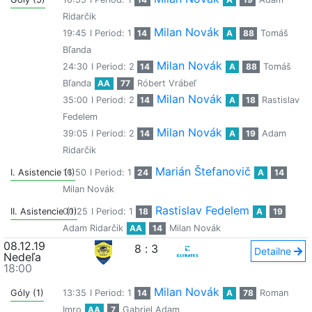
Ridarčik
Milan Novák
19:45
I Period: 1
14
A
88
Tomáš
Bľanda
Milan Novák
24:30
I Period: 2
14
A
88
Tomáš
Bľanda
AA
77
Róbert Vrábeľ
Milan Novák
35:00
I Period: 2
14
A
18
Rastislav
Fedelem
Milan Novák
39:05
I Period: 2
14
A
19
Adam
Ridarčik
Marián Štefanovič
I. Asistencie (1)
16:50
I Period: 1
24
A
14
Milan Novák
Rastislav Fedelem
II. Asistencie (1)
00:25
I Period: 1
18
A
19
Adam Ridarčik
AA
14
Milan Novák
08.12.19
8
:
3
Detailne
Nedeľa
18:00
Milan Novák
Góly (1)
13:35
I Period: 1
14
A
78
Roman
Imro
AA
7
Gabriel Adam