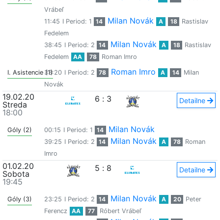
Vrábeľ
Milan Novák
11:45
I Period: 1
14
A
18
Rastislav
Fedelem
Milan Novák
38:45
I Period: 2
14
A
18
Rastislav
Fedelem
AA
78
Roman Imro
Roman Imro
I. Asistencie (1)
33:20
I Period: 2
78
A
14
Milan
Novák
19.02.20
6
:
3
Detailne
Streda
18:00
Milan Novák
Góly (2)
00:15
I Period: 1
14
Milan Novák
39:25
I Period: 2
14
A
78
Roman
Imro
01.02.20
5
:
8
Detailne
Sobota
19:45
Milan Novák
Góly (3)
23:25
I Period: 2
14
A
20
Peter
Ferencz
AA
77
Róbert Vrábeľ