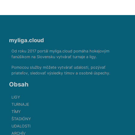
myliga.cloud
Od roku 2017 portál myliga.cloud pomáha hokejovým
fanúšikom na Slovensku vytvárať turnaje a ligy.
Pomocou služby môžete vytvárať udalosti, pozývať
priateľov, sledovať výsledky tímov a osobné úspechy.
Obsah
LIGY
TURNAJE
TÍMY
ŠTADIÓNY
UDALOSTI
ARCHÍV