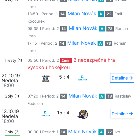
Imro
Milan Novák
13:50
I Period: 1
14
A
22
Emil
Kocourek
Milan Novák
05:35
I Period: 2
14
A
78
Roman
Imro
Milan Novák
17:15
I Period: 2
14
A
78
Roman
Imro
2 nebezpečná hra
Tresty (1)
05:50
I Period: 2
2min
vysokou hokejkou
20.10.19
5
:
4
Detailne
Nedeľa
18:00
Milan Novák
Góly (1)
07:20
I Period: 2
14
A
18
Rastislav
Fedelem
13.10.19
15
:
4
Detailne
Nedeľa
18:00
Milan Novák
Góly (3)
00:30
I Period: 1
14
A
72
Ivo