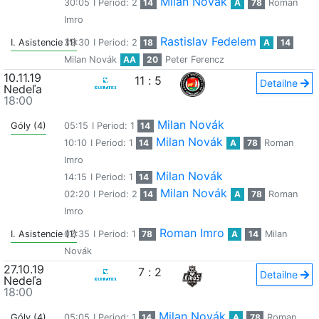
Milan Novák
30:05
I Period: 2
14
A
78
Roman
Imro
Rastislav Fedelem
I. Asistencie (1)
39:30
I Period: 2
18
A
14
Milan Novák
AA
20
Peter Ferencz
10.11.19
11
:
5
Detailne
Nedeľa
18:00
Milan Novák
Góly (4)
05:15
I Period: 1
14
Milan Novák
10:10
I Period: 1
14
A
78
Roman
Imro
Milan Novák
14:15
I Period: 1
14
Milan Novák
02:20
I Period: 2
14
A
78
Roman
Imro
Roman Imro
I. Asistencie (1)
02:35
I Period: 1
78
A
14
Milan
Novák
27.10.19
7
:
2
Detailne
Nedeľa
18:00
Milan Novák
Góly (4)
05:05
I Period: 1
14
A
78
Roman