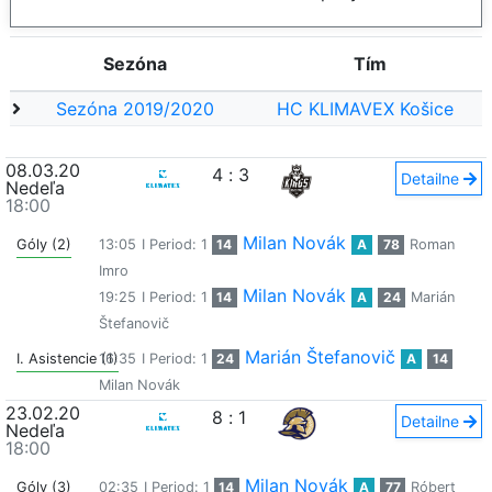
Sezóna
Tím
Sezóna 2019/2020
HC KLIMAVEX Košice
08.03.20
4
:
3
Detailne
Nedeľa
18:00
Milan Novák
Góly (2)
13:05
I Period: 1
14
A
78
Roman
Imro
Milan Novák
19:25
I Period: 1
14
A
24
Marián
Štefanovič
Marián Štefanovič
I. Asistencie (1)
16:35
I Period: 1
24
A
14
Milan Novák
23.02.20
8
:
1
Detailne
Nedeľa
18:00
Milan Novák
Góly (3)
02:35
I Period: 1
14
A
77
Róbert