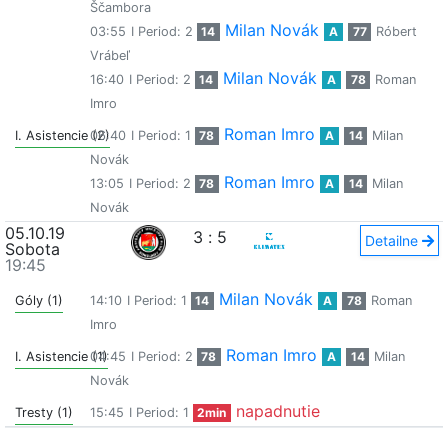
Ščambora
Milan Novák
03:55
I Period: 2
14
A
77
Róbert
Vrábeľ
Milan Novák
16:40
I Period: 2
14
A
78
Roman
Imro
Roman Imro
I. Asistencie (2)
06:40
I Period: 1
78
A
14
Milan
Novák
Roman Imro
13:05
I Period: 2
78
A
14
Milan
Novák
05.10.19
3
:
5
Detailne
Sobota
19:45
Milan Novák
Góly (1)
14:10
I Period: 1
14
A
78
Roman
Imro
Roman Imro
I. Asistencie (1)
04:45
I Period: 2
78
A
14
Milan
Novák
napadnutie
Tresty (1)
15:45
I Period: 1
2min