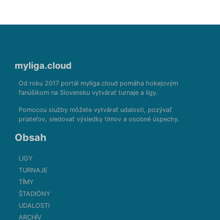
myliga.cloud
Od roku 2017 portál myliga.cloud pomáha hokejovým
fanúšikom na Slovensku vytvárať turnaje a ligy.
Pomocou služby môžete vytvárať udalosti, pozývať
priateľov, sledovať výsledky tímov a osobné úspechy.
Obsah
LIGY
TURNAJE
TÍMY
ŠTADIÓNY
UDALOSTI
ARCHÍV