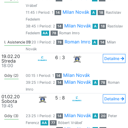
Vrábeľ
Milan Novák
11:45
I Period: 1
14
A
18
Rastislav
Fedelem
Milan Novák
38:45
I Period: 2
14
A
18
Rastislav
Fedelem
AA
78
Roman Imro
Roman Imro
I. Asistencie (1)
33:20
I Period: 2
78
A
14
Milan
Novák
19.02.20
6
:
3
Detailne
Streda
18:00
Milan Novák
Góly (2)
00:15
I Period: 1
14
Milan Novák
39:25
I Period: 2
14
A
78
Roman
Imro
01.02.20
5
:
8
Detailne
Sobota
19:45
Milan Novák
Góly (3)
23:25
I Period: 2
14
A
20
Peter
Ferencz
AA
77
Róbert Vrábeľ