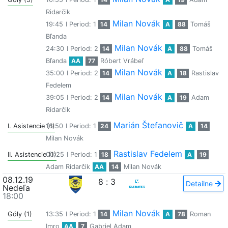
Ridarčik
Milan Novák
19:45
I Period: 1
14
A
88
Tomáš
Bľanda
Milan Novák
24:30
I Period: 2
14
A
88
Tomáš
Bľanda
AA
77
Róbert Vrábeľ
Milan Novák
35:00
I Period: 2
14
A
18
Rastislav
Fedelem
Milan Novák
39:05
I Period: 2
14
A
19
Adam
Ridarčik
Marián Štefanovič
I. Asistencie (1)
16:50
I Period: 1
24
A
14
Milan Novák
Rastislav Fedelem
II. Asistencie (1)
00:25
I Period: 1
18
A
19
Adam Ridarčik
AA
14
Milan Novák
08.12.19
8
:
3
Detailne
Nedeľa
18:00
Milan Novák
Góly (1)
13:35
I Period: 1
14
A
78
Roman
Imro
AA
7
Gabriel Adam