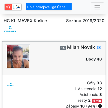
Prvá hokejová liga Čaňa
HC KLIMAVEX Košice
Sezóna 2019/2020
Milan Novák
14
Body 48
Góly
33
I. Asistencie
12
II. Asistencie
3
Tresty
2
4 min
Zápasy
18
(94%)