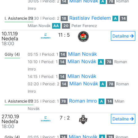
Milan Novák
30:05
I Period: 2
14
A
78
Roman
Imro
Rastislav Fedelem
I. Asistencie (1)
39:30
I Period: 2
18
A
14
Milan Novák
AA
20
Peter Ferencz
10.11.19
11
:
5
Detailne
Nedeľa
18:00
Milan Novák
Góly (4)
05:15
I Period: 1
14
Milan Novák
10:10
I Period: 1
14
A
78
Roman
Imro
Milan Novák
14:15
I Period: 1
14
Milan Novák
02:20
I Period: 2
14
A
78
Roman
Imro
Roman Imro
I. Asistencie (1)
02:35
I Period: 1
78
A
14
Milan
Novák
27.10.19
7
:
2
Detailne
Nedeľa
18:00
Milan Novák
Góly (4)
05:05
I Period: 1
14
A
78
Roman