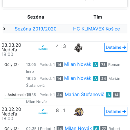
Sezóna
Tím
Sezóna 2019/2020
HC KLIMAVEX Košice
08.03.20
4
:
3
Detailne
Nedeľa
18:00
Milan Novák
Góly (2)
13:05
I Period: 1
14
A
78
Roman
Imro
Milan Novák
19:25
I Period: 1
14
A
24
Marián
Štefanovič
Marián Štefanovič
I. Asistencie (1)
16:35
I Period: 1
24
A
14
Milan Novák
23.02.20
8
:
1
Detailne
Nedeľa
18:00
Milan Novák
Góly (3)
02:35
I Period: 1
14
A
77
Róbert