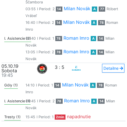
Ščambora
Milan Novák
03:55
I Period: 2
14
A
77
Róbert
Vrábeľ
Milan Novák
16:40
I Period: 2
14
A
78
Roman
Imro
Roman Imro
I. Asistencie (2)
06:40
I Period: 1
78
A
14
Milan
Novák
Roman Imro
13:05
I Period: 2
78
A
14
Milan
Novák
05.10.19
3
:
5
Detailne
Sobota
19:45
Milan Novák
Góly (1)
14:10
I Period: 1
14
A
78
Roman
Imro
Roman Imro
I. Asistencie (1)
04:45
I Period: 2
78
A
14
Milan
Novák
napadnutie
Tresty (1)
15:45
I Period: 1
2min