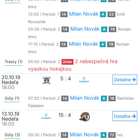
Imro
Milan Novák
13:50
I Period: 1
14
A
22
Emil
Kocourek
Milan Novák
05:35
I Period: 2
14
A
78
Roman
Imro
Milan Novák
17:15
I Period: 2
14
A
78
Roman
Imro
2 nebezpečná hra
Tresty (1)
05:50
I Period: 2
2min
vysokou hokejkou
20.10.19
5
:
4
Detailne
Nedeľa
18:00
Milan Novák
Góly (1)
07:20
I Period: 2
14
A
18
Rastislav
Fedelem
13.10.19
15
:
4
Detailne
Nedeľa
18:00
Milan Novák
Góly (3)
00:30
I Period: 1
14
A
72
Ivo