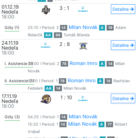
01.12.19
3
:
1
Detailne
Nedeľa
18:00
Milan Novák
Góly (1)
25:10
I Period: 2
14
A
19
Adam
Ridarčik
AA
88
Tomáš Bľanda
24.11.19
2
:
8
Detailne
Nedeľa
18:00
Roman Imro
I. Asistencie (1)
38:00
I Period: 2
78
A
14
Milan
Novák
Roman Imro
II. Asistencie (1)
12:10
I Period: 1
78
A
18
Rastislav
Fedelem
AA
14
Milan Novák
17.11.19
1
:
10
Detailne
Nedeľa
18:00
Milan Novák
Góly (3)
04:25
I Period: 1
14
Milan Novák
15:20
I Period: 1
14
A
77
Róbert
Vrábeľ