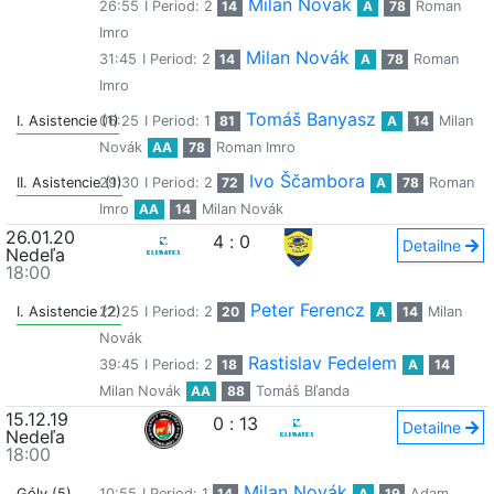
Milan Novák
26:55
I Period: 2
14
A
78
Roman
Imro
Milan Novák
31:45
I Period: 2
14
A
78
Roman
Imro
Tomáš Banyasz
I. Asistencie (1)
06:25
I Period: 1
81
A
14
Milan
Novák
AA
78
Roman Imro
Ivo Ščambora
II. Asistencie (1)
29:30
I Period: 2
72
A
78
Roman
Imro
AA
14
Milan Novák
26.01.20
4
:
0
Detailne
Nedeľa
18:00
Peter Ferencz
I. Asistencie (2)
22:25
I Period: 2
20
A
14
Milan
Novák
Rastislav Fedelem
39:45
I Period: 2
18
A
14
Milan Novák
AA
88
Tomáš Bľanda
15.12.19
0
:
13
Detailne
Nedeľa
18:00
Milan Novák
Góly (5)
10:55
I Period: 1
14
A
19
Adam