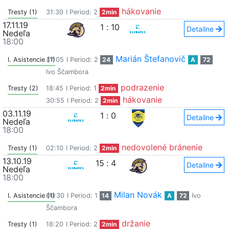
hákovanie
Tresty (1)
31:30
I Period: 2
2min
17.11.19
1
:
10
Detailne
Nedeľa
18:00
Marián Štefanovič
I. Asistencie (1)
37:05
I Period: 2
24
A
72
Ivo Ščambora
podrazenie
Tresty (2)
18:45
I Period: 1
2min
hákovanie
30:55
I Period: 2
2min
03.11.19
1
:
0
Detailne
Nedeľa
18:00
nedovolené bránenie
Tresty (1)
02:10
I Period: 2
2min
13.10.19
15
:
4
Detailne
Nedeľa
18:00
Milan Novák
I. Asistencie (1)
00:30
I Period: 1
14
A
72
Ivo
Ščambora
držanie
Tresty (1)
18:20
I Period: 2
2min