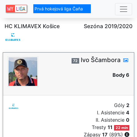
Prvá hokejová liga Čaňa
HC KLIMAVEX Košice
Sezóna 2019/2020
Ivo Ščambora
72
Body 6
Góly
2
I. Asistencie
4
II. Asistencie
0
Tresty
11
22 min
Zápasy
17
(89%)