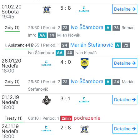
01.02.20
5
:
8
Detailne
Sobota
19:45
Ivo Ščambora
Góly (1)
29:30
I Period: 2
72
A
78
Roman
Imro
AA
14
Milan Novák
Marián Štefanovič
I. Asistencie (1)
06:55
I Period: 1
24
A
72
Ivo Ščambora
AA
40
Ivan Klepáč
26.01.20
4
:
0
Detailne
Nedeľa
18:00
Ivo Ščambora
Góly (1)
26:50
I Period: 2
72
A
24
Marián
Štefanovič
01.12.19
3
:
1
Detailne
Nedeľa
18:00
podrazenie
Tresty (1)
06:10
I Period: 1
2min
24.11.19
2
:
8
Detailne
Nedeľa
18:00