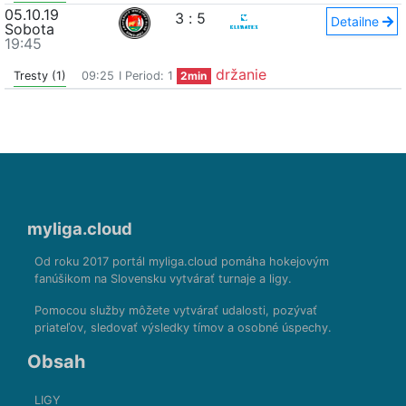
05.10.19
3
:
5
Detailne
Sobota
19:45
držanie
Tresty (1)
09:25
I Period: 1
2min
myliga.cloud
Od roku 2017 portál myliga.cloud pomáha hokejovým
fanúšikom na Slovensku vytvárať turnaje a ligy.
Pomocou služby môžete vytvárať udalosti, pozývať
priateľov, sledovať výsledky tímov a osobné úspechy.
Obsah
LIGY