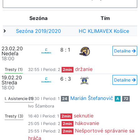
Sezóna
Tím
Sezóna 2019/2020
HC KLIMAVEX Košice
23.02.20
8
:
1
Detailne
Nedeľa
18:00
držanie
Tresty (1)
32:55
I Period: 2
2min
19.02.20
6
:
3
Detailne
Streda
18:00
Marián Štefanovič
I. Asistencie (1)
09:30
I Period: 1
24
A
72
Ivo Ščambora
seknutie
Tresty (3)
16:40
I Period: 1
2min
hákovanie
25:05
I Period: 2
2min
Nešportové správanie sa
25:55
I Period: 2
2min
hráča