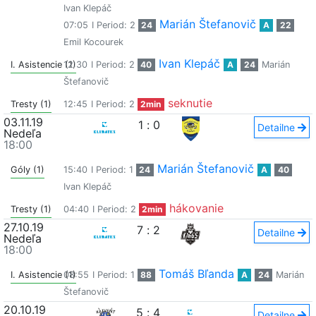
Ivan Klepáč
Marián Štefanovič
07:05
I Period: 2
24
A
22
Emil Kocourek
Ivan Klepáč
I. Asistencie (1)
12:30
I Period: 2
40
A
24
Marián
Štefanovič
seknutie
Tresty (1)
12:45
I Period: 2
2min
03.11.19
1
:
0
Detailne
Nedeľa
18:00
Marián Štefanovič
Góly (1)
15:40
I Period: 1
24
A
40
Ivan Klepáč
hákovanie
Tresty (1)
04:40
I Period: 2
2min
27.10.19
7
:
2
Detailne
Nedeľa
18:00
Tomáš Bľanda
I. Asistencie (1)
08:55
I Period: 1
88
A
24
Marián
Štefanovič
20.10.19
5
:
4
Detailne