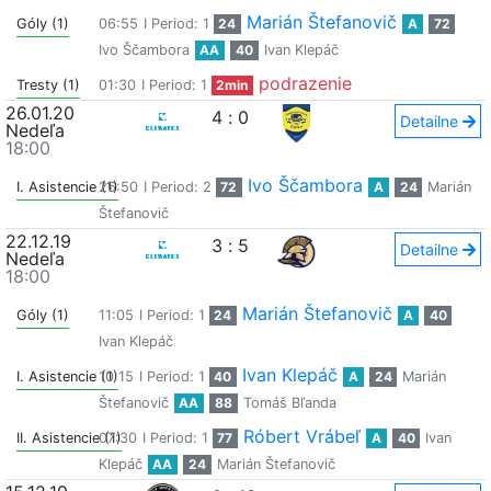
Marián Štefanovič
Góly (1)
06:55
I Period: 1
24
A
72
Ivo Ščambora
AA
40
Ivan Klepáč
podrazenie
Tresty (1)
01:30
I Period: 1
2min
26.01.20
4
:
0
Detailne
Nedeľa
18:00
Ivo Ščambora
I. Asistencie (1)
26:50
I Period: 2
72
A
24
Marián
Štefanovič
22.12.19
3
:
5
Detailne
Nedeľa
18:00
Marián Štefanovič
Góly (1)
11:05
I Period: 1
24
A
40
Ivan Klepáč
Ivan Klepáč
I. Asistencie (1)
10:15
I Period: 1
40
A
24
Marián
Štefanovič
AA
88
Tomáš Bľanda
Róbert Vrábeľ
II. Asistencie (1)
07:30
I Period: 1
77
A
40
Ivan
Klepáč
AA
24
Marián Štefanovič