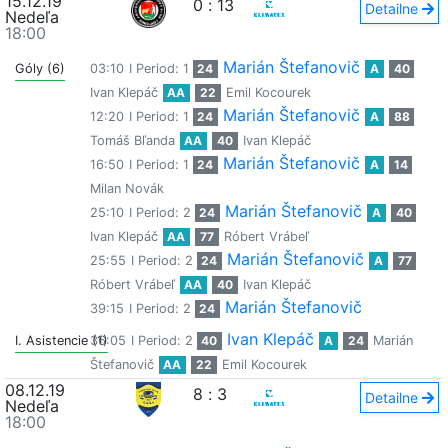
15.12.19
0
:
13
Detailne
Nedeľa
18:00
Marián Štefanovič
Góly (6)
03:10
I Period: 1
24
A
40
Ivan Klepáč
AA
22
Emil Kocourek
Marián Štefanovič
12:20
I Period: 1
24
A
88
Tomáš Bľanda
AA
40
Ivan Klepáč
Marián Štefanovič
16:50
I Period: 1
24
A
14
Milan Novák
Marián Štefanovič
25:10
I Period: 2
24
A
40
Ivan Klepáč
AA
77
Róbert Vrábeľ
Marián Štefanovič
25:55
I Period: 2
24
A
77
Róbert Vrábeľ
AA
40
Ivan Klepáč
Marián Štefanovič
39:15
I Period: 2
24
Ivan Klepáč
I. Asistencie (1)
36:05
I Period: 2
40
A
24
Marián
Štefanovič
AA
22
Emil Kocourek
08.12.19
8
:
3
Detailne
Nedeľa
18:00