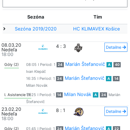
Sezóna
Tím
Sezóna 2019/2020
HC KLIMAVEX Košice
08.03.20
4
:
3
Detailne
Nedeľa
18:00
Marián Štefanovič
Góly (2)
08:05
I Period: 1
24
A
40
Ivan Klepáč
Marián Štefanovič
16:35
I Period: 1
24
A
14
Milan Novák
Milan Novák
I. Asistencie (1)
19:25
I Period: 1
14
A
24
Marián
Štefanovič
23.02.20
8
:
1
Detailne
Nedeľa
18:00
Marián Štefanovič
Góly (2)
01:45
I Period: 1
24
A
22