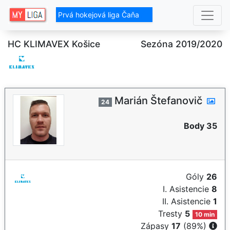
Prvá hokejová liga Čaňa
HC KLIMAVEX Košice
Sezóna 2019/2020
Marián Štefanovič
24
Body 35
Góly
26
I. Asistencie
8
II. Asistencie
1
Tresty
5
10 min
Zápasy
17
(89%)