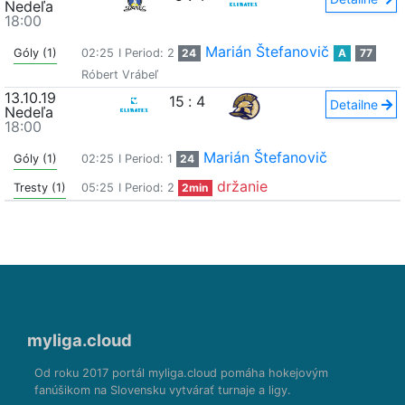
Nedeľa
18:00
Marián Štefanovič
Góly (1)
02:25
I Period: 2
24
A
77
Róbert Vrábeľ
13.10.19
15
:
4
Detailne
Nedeľa
18:00
Marián Štefanovič
Góly (1)
02:25
I Period: 1
24
držanie
Tresty (1)
05:25
I Period: 2
2min
myliga.cloud
Od roku 2017 portál myliga.cloud pomáha hokejovým
fanúšikom na Slovensku vytvárať turnaje a ligy.