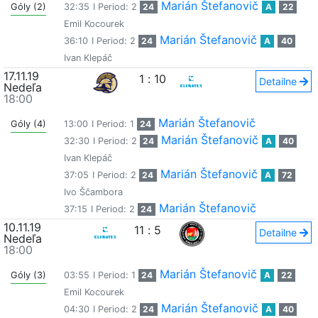
Marián Štefanovič
Góly (2)
32:35
I Period: 2
24
A
22
Emil Kocourek
Marián Štefanovič
36:10
I Period: 2
24
A
40
Ivan Klepáč
17.11.19
1
:
10
Detailne
Nedeľa
18:00
Marián Štefanovič
Góly (4)
13:00
I Period: 1
24
Marián Štefanovič
32:30
I Period: 2
24
A
40
Ivan Klepáč
Marián Štefanovič
37:05
I Period: 2
24
A
72
Ivo Ščambora
Marián Štefanovič
37:15
I Period: 2
24
10.11.19
11
:
5
Detailne
Nedeľa
18:00
Marián Štefanovič
Góly (3)
03:55
I Period: 1
24
A
22
Emil Kocourek
Marián Štefanovič
04:30
I Period: 2
24
A
40