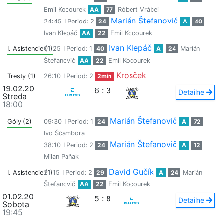
Emil Kocourek
AA
77
Róbert Vrábeľ
Marián Štefanovič
24:45
I Period: 2
24
A
40
Ivan Klepáč
AA
22
Emil Kocourek
Ivan Klepáč
I. Asistencie (1)
01:25
I Period: 1
40
A
24
Marián
Štefanovič
AA
22
Emil Kocourek
Krosček
Tresty (1)
26:10
I Period: 2
2min
19.02.20
6
:
3
Detailne
Streda
18:00
Marián Štefanovič
Góly (2)
09:30
I Period: 1
24
A
72
Ivo Ščambora
Marián Štefanovič
38:10
I Period: 2
24
A
12
Milan Paňak
David Gučík
I. Asistencie (1)
21:15
I Period: 2
29
A
24
Marián
Štefanovič
AA
22
Emil Kocourek
01.02.20
5
:
8
Detailne
Sobota
19:45