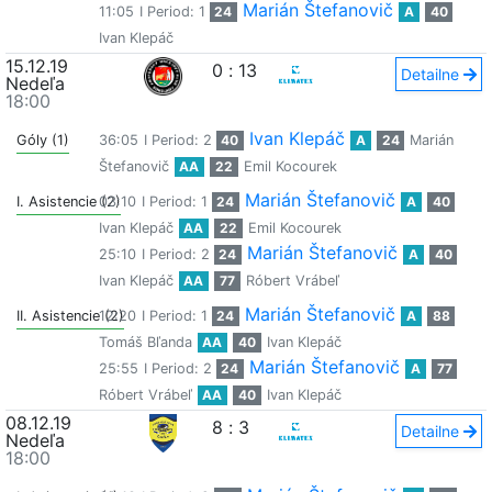
Marián Štefanovič
11:05
I Period: 1
24
A
40
Ivan Klepáč
15.12.19
0
:
13
Detailne
Nedeľa
18:00
Ivan Klepáč
Góly (1)
36:05
I Period: 2
40
A
24
Marián
Štefanovič
AA
22
Emil Kocourek
Marián Štefanovič
I. Asistencie (2)
03:10
I Period: 1
24
A
40
Ivan Klepáč
AA
22
Emil Kocourek
Marián Štefanovič
25:10
I Period: 2
24
A
40
Ivan Klepáč
AA
77
Róbert Vrábeľ
Marián Štefanovič
II. Asistencie (2)
12:20
I Period: 1
24
A
88
Tomáš Bľanda
AA
40
Ivan Klepáč
Marián Štefanovič
25:55
I Period: 2
24
A
77
Róbert Vrábeľ
AA
40
Ivan Klepáč
08.12.19
8
:
3
Detailne
Nedeľa
18:00