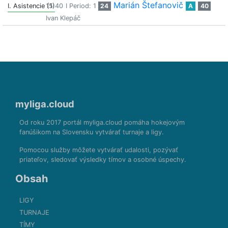
Marián Štefanovič
I. Asistencie (1)
15:40
I Period: 1
24
A
40
Ivan Klepáč
myliga.cloud
Od roku 2017 portál myliga.cloud pomáha hokejovým
fanúšikom na Slovensku vytvárať turnaje a ligy.
Pomocou služby môžete vytvárať udalosti, pozývať
priateľov, sledovať výsledky tímov a osobné úspechy.
Obsah
LIGY
TURNAJE
TÍMY