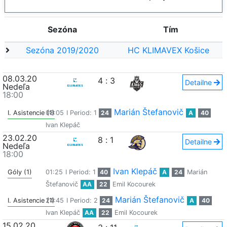
Sezóna
Tím
Sezóna 2019/2020
HC KLIMAVEX Košice
08.03.20
4
:
3
Detailne
Nedeľa
18:00
Marián Štefanovič
I. Asistencie (1)
08:05
I Period: 1
24
A
40
Ivan Klepáč
23.02.20
8
:
1
Detailne
Nedeľa
18:00
Ivan Klepáč
Góly (1)
01:25
I Period: 1
40
A
24
Marián
Štefanovič
AA
22
Emil Kocourek
Marián Štefanovič
I. Asistencie (1)
24:45
I Period: 2
24
A
40
Ivan Klepáč
AA
22
Emil Kocourek
15.02.20