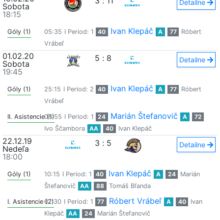
3
:
11
Detailne
Sobota
18:15
Ivan Klepáč
Góly (1)
05:35
I Period: 1
40
A
77
Róbert
Vrábeľ
01.02.20
5
:
8
Detailne
Sobota
19:45
Ivan Klepáč
Góly (1)
25:15
I Period: 2
40
A
77
Róbert
Vrábeľ
Marián Štefanovič
II. Asistencie (1)
06:55
I Period: 1
24
A
72
Ivo Ščambora
AA
40
Ivan Klepáč
22.12.19
3
:
5
Detailne
Nedeľa
18:00
Ivan Klepáč
Góly (1)
10:15
I Period: 1
40
A
24
Marián
Štefanovič
AA
88
Tomáš Bľanda
Róbert Vrábeľ
I. Asistencie (2)
07:30
I Period: 1
77
A
40
Ivan
Klepáč
AA
24
Marián Štefanovič