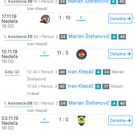
Marián Štefanovič
I. Asistencie (1)
36:10
I Period: 2
24
A
40
Ivan Klepáč
17.11.19
1
:
10
Detailne
Nedeľa
18:00
Marián Štefanovič
I. Asistencie (1)
32:30
I Period: 2
24
A
40
Ivan Klepáč
10.11.19
11
:
5
Detailne
Nedeľa
18:00
Ivan Klepáč
Góly (2)
12:30
I Period: 2
40
A
24
Marián
Štefanovič
Ivan Klepáč
17:50
I Period: 2
40
A
77
Róbert
Vrábeľ
Marián Štefanovič
I. Asistencie (1)
04:30
I Period: 2
24
A
40
Ivan Klepáč
03.11.19
1
:
0
Detailne
Nedeľa
18:00