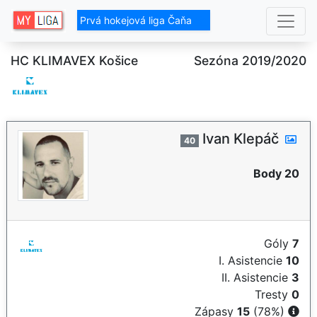
Prvá hokejová liga Čaňa
HC KLIMAVEX Košice
Sezóna 2019/2020
Ivan Klepáč
40
Body 20
Góly
7
I. Asistencie
10
II. Asistencie
3
Tresty
0
Zápasy
15
(78%)