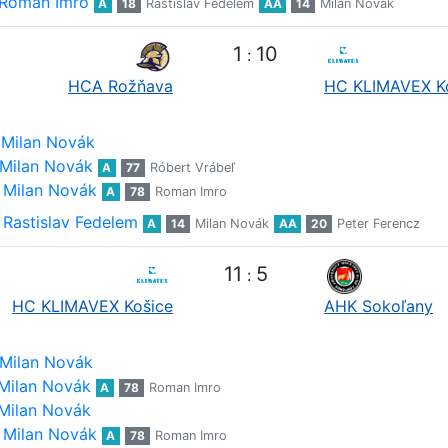
Roman Imro
A
18
Rastislav Fedelem
AA
14
Milan Novák
1
10
:
HCA Rožňava
HC KLIMAVEX K
Milan Novák
Milan Novák
A
77
Róbert Vrábeľ
Milan Novák
A
78
Roman Imro
Rastislav Fedelem
A
14
Milan Novák
AA
20
Peter Ferencz
11
5
:
HC KLIMAVEX Košice
AHK Sokoľany
Milan Novák
Milan Novák
A
78
Roman Imro
Milan Novák
Milan Novák
A
78
Roman Imro