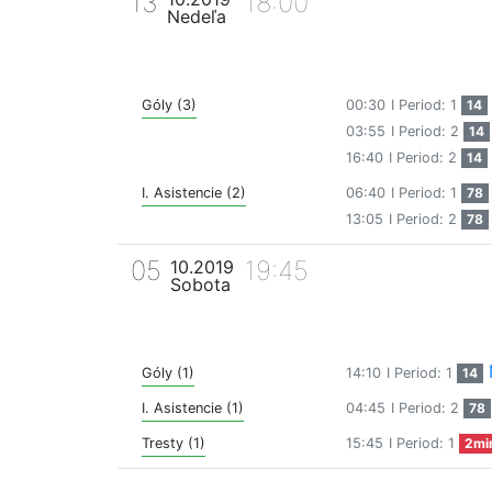
13
18:00
Nedeľa
Góly (3)
00:30
I Period: 1
14
03:55
I Period: 2
14
16:40
I Period: 2
14
I. Asistencie (2)
06:40
I Period: 1
78
13:05
I Period: 2
78
05
19:45
10.2019
Sobota
Góly (1)
14:10
I Period: 1
14
I. Asistencie (1)
04:45
I Period: 2
78
Tresty (1)
15:45
I Period: 1
2mi