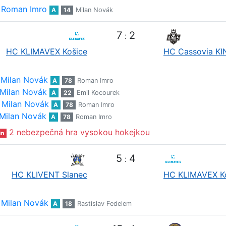
Roman Imro
A
14
Milan Novák
7
2
:
HC KLIMAVEX Košice
HC Cassovia K
Milan Novák
A
78
Roman Imro
Milan Novák
A
22
Emil Kocourek
Milan Novák
A
78
Roman Imro
Milan Novák
A
78
Roman Imro
2 nebezpečná hra vysokou hokejkou
in
5
4
:
HC KLIVENT Slanec
HC KLIMAVEX K
Milan Novák
A
18
Rastislav Fedelem