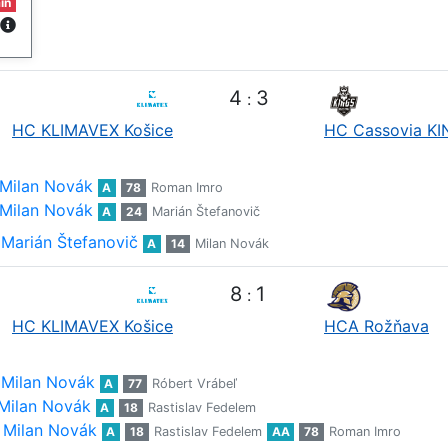
in
4
3
:
HC KLIMAVEX Košice
HC Cassovia K
Milan Novák
A
78
Roman Imro
Milan Novák
A
24
Marián Štefanovič
Marián Štefanovič
A
14
Milan Novák
8
1
:
HC KLIMAVEX Košice
HCA Rožňava
Milan Novák
A
77
Róbert Vrábeľ
Milan Novák
A
18
Rastislav Fedelem
Milan Novák
A
18
Rastislav Fedelem
AA
78
Roman Imro