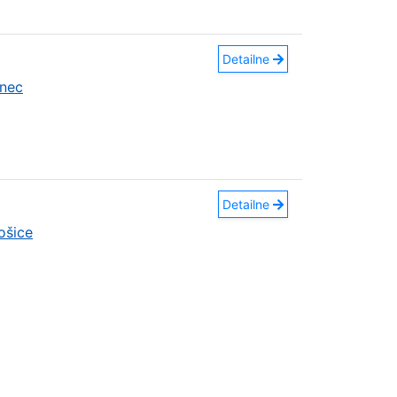
Detailne
nec
Detailne
ošice