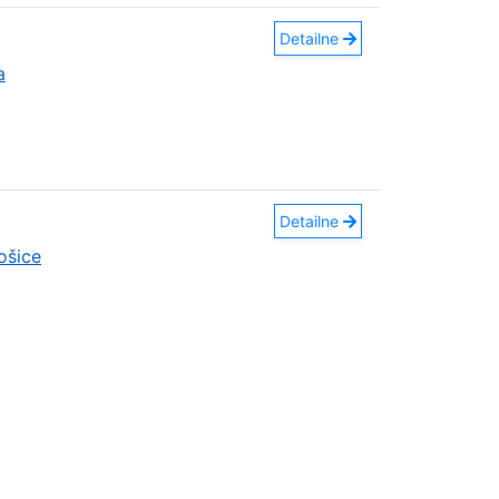
Detailne
a
Detailne
ošice