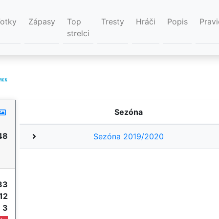
Fotky
Zápasy
Top
Tresty
Hráči
Popis
Pravi
strelci
Sezóna
48
Sezóna 2019/2020
33
12
e
3