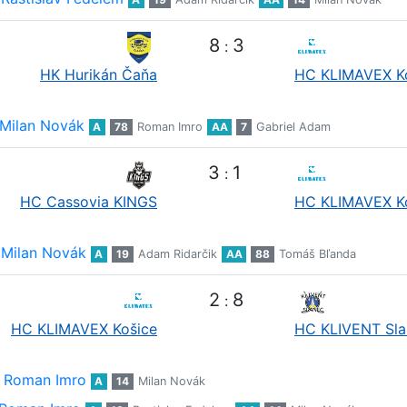
8
3
:
HK Hurikán Čaňa
HC KLIMAVEX K
Milan Novák
A
78
Roman Imro
AA
7
Gabriel Adam
3
1
:
HC Cassovia KINGS
HC KLIMAVEX K
Milan Novák
A
19
Adam Ridarčik
AA
88
Tomáš Bľanda
2
8
:
HC KLIMAVEX Košice
HC KLIVENT Sla
Roman Imro
A
14
Milan Novák