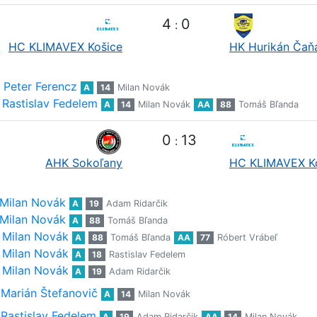
4
0
:
HC KLIMAVEX Košice
HK Hurikán Čaň
Peter Ferencz
A
14
Milan Novák
Rastislav Fedelem
A
14
Milan Novák
AA
88
Tomáš Bľanda
0
13
:
AHK Sokoľany
HC KLIMAVEX K
Milan Novák
A
19
Adam Ridarčik
Milan Novák
A
88
Tomáš Bľanda
Milan Novák
A
88
Tomáš Bľanda
AA
77
Róbert Vrábeľ
Milan Novák
A
18
Rastislav Fedelem
Milan Novák
A
19
Adam Ridarčik
Marián Štefanovič
A
14
Milan Novák
Rastislav Fedelem
A
19
Adam Ridarčik
AA
14
Milan Novák