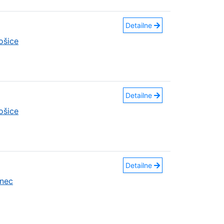
Detailne
ošice
Detailne
ošice
Detailne
nec