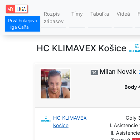
Rozpis
Tímy
Tabuľka
Videá
Prvá hokejová
zápasov
liga Čaňa
HC KLIMAVEX Košice
Milan Novák
14
Body 
HC KLIMAVEX
Góly
Košice
I. Asistencie
II. Asistenci