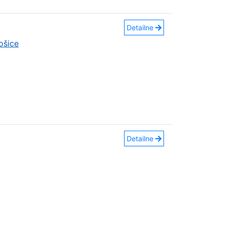
Detailne
ošice
Detailne