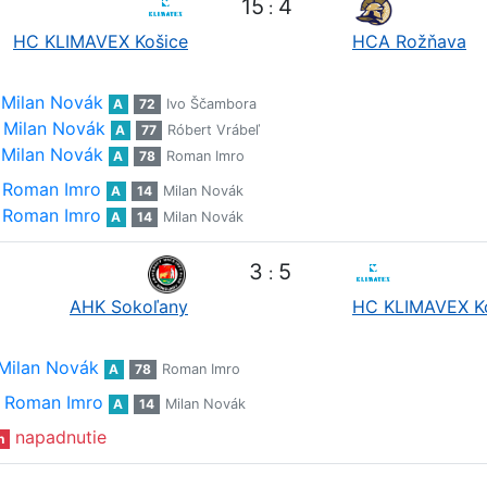
15
4
:
HC KLIMAVEX Košice
HCA Rožňava
Milan Novák
A
72
Ivo Ščambora
Milan Novák
A
77
Róbert Vrábeľ
Milan Novák
A
78
Roman Imro
Roman Imro
A
14
Milan Novák
Roman Imro
A
14
Milan Novák
3
5
:
AHK Sokoľany
HC KLIMAVEX K
Milan Novák
A
78
Roman Imro
Roman Imro
A
14
Milan Novák
napadnutie
n