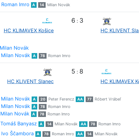
Roman Imro
A
14
Milan Novák
6
3
:
HC KLIMAVEX Košice
HC KLIVENT Sla
Milan Novák
Milan Novák
A
78
Roman Imro
5
8
:
HC KLIVENT Slanec
HC KLIMAVEX K
Milan Novák
A
20
Peter Ferencz
AA
77
Róbert Vrábeľ
Milan Novák
A
78
Roman Imro
Milan Novák
A
78
Roman Imro
Tomáš Banyasz
A
14
Milan Novák
AA
78
Roman Imro
Ivo Ščambora
A
78
Roman Imro
AA
14
Milan Novák