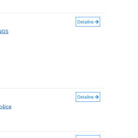
Detailne
INGS
Detailne
ošice