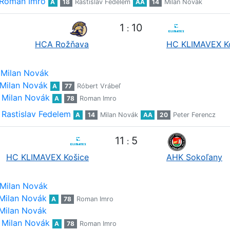
Roman Imro
A
18
Rastislav Fedelem
AA
14
Milan Novák
1
10
:
HCA Rožňava
HC KLIMAVEX K
Milan Novák
Milan Novák
A
77
Róbert Vrábeľ
Milan Novák
A
78
Roman Imro
Rastislav Fedelem
A
14
Milan Novák
AA
20
Peter Ferencz
11
5
:
HC KLIMAVEX Košice
AHK Sokoľany
Milan Novák
Milan Novák
A
78
Roman Imro
Milan Novák
Milan Novák
A
78
Roman Imro