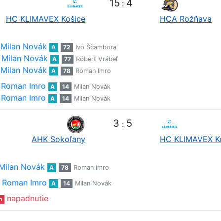
15
4
:
HC KLIMAVEX Košice
HCA Rožňava
Milan Novák
A
72
Ivo Ščambora
Milan Novák
A
77
Róbert Vrábeľ
Milan Novák
A
78
Roman Imro
Roman Imro
A
14
Milan Novák
Roman Imro
A
14
Milan Novák
3
5
:
AHK Sokoľany
HC KLIMAVEX K
Milan Novák
A
78
Roman Imro
Roman Imro
A
14
Milan Novák
napadnutie
n