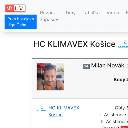
Rozpis
Tímy
Tabuľka
Videá
Prvá hokejová
zápasov
liga Čaňa
HC KLIMAVEX Košice
Milan Novák
14
Body 
HC KLIMAVEX
Góly
Košice
I. Asistencie
II. Asistenci