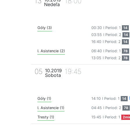
13
18:00
Nedeľa
Góly (3)
00:30
I Period: 1
14
03:55
I Period: 2
14
16:40
I Period: 2
14
I. Asistencie (2)
06:40
I Period: 1
78
13:05
I Period: 2
78
05
19:45
10.2019
Sobota
Góly (1)
14:10
I Period: 1
14
I. Asistencie (1)
04:45
I Period: 2
78
Tresty (1)
15:45
I Period: 1
2mi