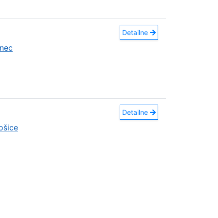
Detailne
nec
Detailne
ošice