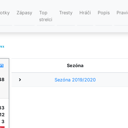
Fotky
Zápasy
Top
Tresty
Hráči
Popis
Pravi
strelci
Sezóna
48
Sezóna 2019/2020
33
12
e
3