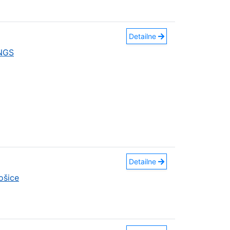
Detailne
INGS
Detailne
ošice