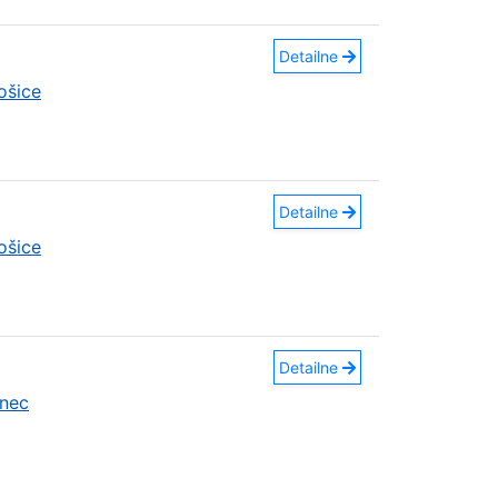
Detailne
ošice
Detailne
ošice
Detailne
nec