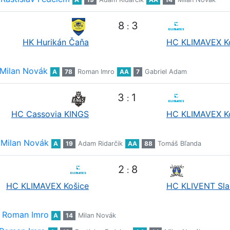
8
3
:
HK Hurikán Čaňa
HC KLIMAVEX K
Milan Novák
A
78
Roman Imro
AA
7
Gabriel Adam
3
1
:
HC Cassovia KINGS
HC KLIMAVEX K
Milan Novák
A
19
Adam Ridarčik
AA
88
Tomáš Bľanda
2
8
:
HC KLIMAVEX Košice
HC KLIVENT Sla
Roman Imro
A
14
Milan Novák