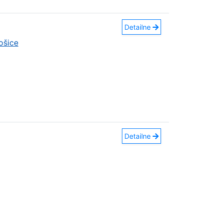
Detailne
ošice
Detailne