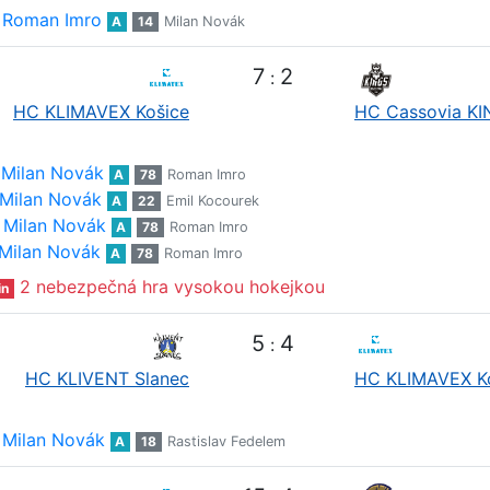
Roman Imro
A
14
Milan Novák
7
2
:
HC KLIMAVEX Košice
HC Cassovia K
Milan Novák
A
78
Roman Imro
Milan Novák
A
22
Emil Kocourek
Milan Novák
A
78
Roman Imro
Milan Novák
A
78
Roman Imro
2 nebezpečná hra vysokou hokejkou
in
5
4
:
HC KLIVENT Slanec
HC KLIMAVEX K
Milan Novák
A
18
Rastislav Fedelem