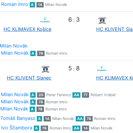
Roman Imro
A
14
Milan Novák
6
3
:
HC KLIMAVEX Košice
HC KLIVENT Sla
Milan Novák
Milan Novák
A
78
Roman Imro
5
8
:
HC KLIVENT Slanec
HC KLIMAVEX K
Milan Novák
A
20
Peter Ferencz
AA
77
Róbert Vrábeľ
Milan Novák
A
78
Roman Imro
Milan Novák
A
78
Roman Imro
Tomáš Banyasz
A
14
Milan Novák
AA
78
Roman Imro
Ivo Ščambora
A
78
Roman Imro
AA
14
Milan Novák