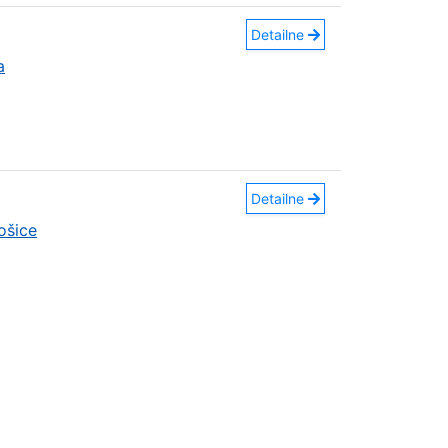
Detailne
a
Detailne
ošice