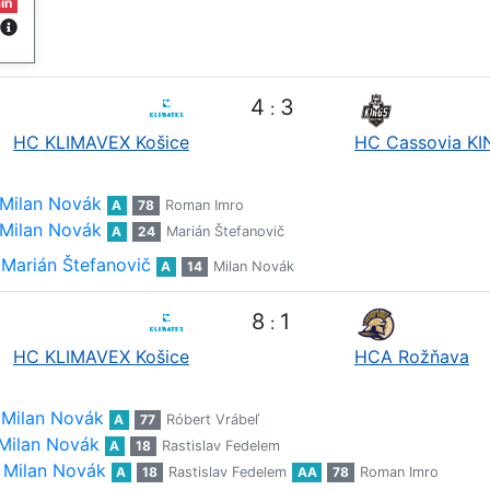
in
4
3
:
HC KLIMAVEX Košice
HC Cassovia K
Milan Novák
A
78
Roman Imro
Milan Novák
A
24
Marián Štefanovič
Marián Štefanovič
A
14
Milan Novák
8
1
:
HC KLIMAVEX Košice
HCA Rožňava
Milan Novák
A
77
Róbert Vrábeľ
Milan Novák
A
18
Rastislav Fedelem
Milan Novák
A
18
Rastislav Fedelem
AA
78
Roman Imro