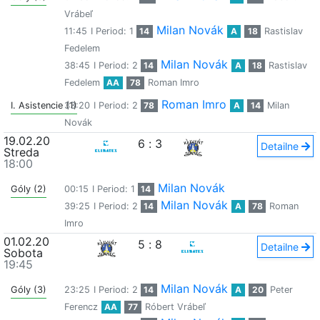
Vrábeľ
Milan Novák
11:45
I Period: 1
14
A
18
Rastislav
Fedelem
Milan Novák
38:45
I Period: 2
14
A
18
Rastislav
Fedelem
AA
78
Roman Imro
Roman Imro
I. Asistencie (1)
33:20
I Period: 2
78
A
14
Milan
Novák
19.02.20
6
:
3
Detailne
Streda
18:00
Milan Novák
Góly (2)
00:15
I Period: 1
14
Milan Novák
39:25
I Period: 2
14
A
78
Roman
Imro
01.02.20
5
:
8
Detailne
Sobota
19:45
Milan Novák
Góly (3)
23:25
I Period: 2
14
A
20
Peter
Ferencz
AA
77
Róbert Vrábeľ