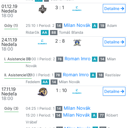
01.12.19
3
:
1
Detailne
Nedeľa
18:00
Milan Novák
Góly (1)
25:10
I Period: 2
14
A
19
Adam
Ridarčik
AA
88
Tomáš Bľanda
24.11.19
2
:
8
Detailne
Nedeľa
18:00
Roman Imro
I. Asistencie (1)
38:00
I Period: 2
78
A
14
Milan
Novák
Roman Imro
II. Asistencie (1)
12:10
I Period: 1
78
A
18
Rastislav
Fedelem
AA
14
Milan Novák
17.11.19
1
:
10
Detailne
Nedeľa
18:00
Milan Novák
Góly (3)
04:25
I Period: 1
14
Milan Novák
15:20
I Period: 1
14
A
77
Róbert
Vrábeľ