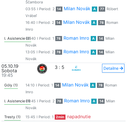
Ščambora
Milan Novák
03:55
I Period: 2
14
A
77
Róbert
Vrábeľ
Milan Novák
16:40
I Period: 2
14
A
78
Roman
Imro
Roman Imro
I. Asistencie (2)
06:40
I Period: 1
78
A
14
Milan
Novák
Roman Imro
13:05
I Period: 2
78
A
14
Milan
Novák
05.10.19
3
:
5
Detailne
Sobota
19:45
Milan Novák
Góly (1)
14:10
I Period: 1
14
A
78
Roman
Imro
Roman Imro
I. Asistencie (1)
04:45
I Period: 2
78
A
14
Milan
Novák
napadnutie
Tresty (1)
15:45
I Period: 1
2min