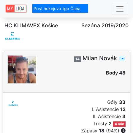
Prvá hokejová liga Čaňa
HC KLIMAVEX Košice
Sezóna 2019/2020
Milan Novák
14
Body 48
Góly
33
I. Asistencie
12
II. Asistencie
3
Tresty
2
4 min
Zápasy
18
(94%)