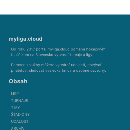
myliga.cloud
Od roku 2017 portál myliga.cloud pomáha hokejovým
fanúšikom na Slovensku vytvárať turnaje a ligy.
Pomocou služby môžete vytvárať udalosti, pozývať
priateľov, sledovať výsledky tímov a osobné úspechy.
Obsah
LIGY
TURNAJE
TÍMY
ŠTADIÓNY
UDALOSTI
ARCHÍV