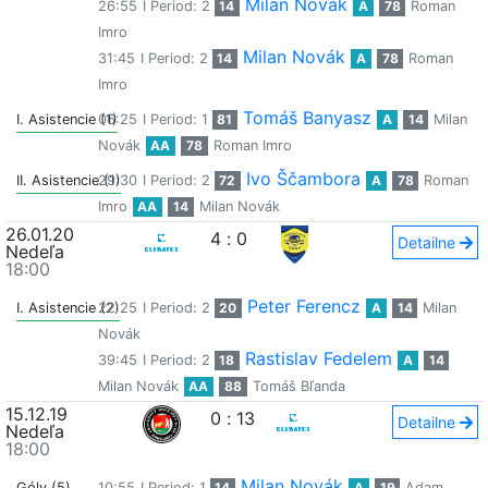
Milan Novák
26:55
I Period: 2
14
A
78
Roman
Imro
Milan Novák
31:45
I Period: 2
14
A
78
Roman
Imro
Tomáš Banyasz
I. Asistencie (1)
06:25
I Period: 1
81
A
14
Milan
Novák
AA
78
Roman Imro
Ivo Ščambora
II. Asistencie (1)
29:30
I Period: 2
72
A
78
Roman
Imro
AA
14
Milan Novák
26.01.20
4
:
0
Detailne
Nedeľa
18:00
Peter Ferencz
I. Asistencie (2)
22:25
I Period: 2
20
A
14
Milan
Novák
Rastislav Fedelem
39:45
I Period: 2
18
A
14
Milan Novák
AA
88
Tomáš Bľanda
15.12.19
0
:
13
Detailne
Nedeľa
18:00
Milan Novák
Góly (5)
10:55
I Period: 1
14
A
19
Adam