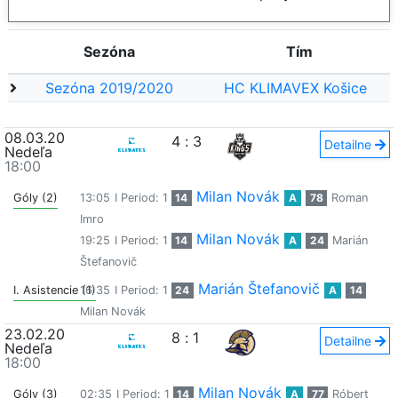
Sezóna
Tím
Sezóna 2019/2020
HC KLIMAVEX Košice
08.03.20
4
:
3
Detailne
Nedeľa
18:00
Milan Novák
Góly (2)
13:05
I Period: 1
14
A
78
Roman
Imro
Milan Novák
19:25
I Period: 1
14
A
24
Marián
Štefanovič
Marián Štefanovič
I. Asistencie (1)
16:35
I Period: 1
24
A
14
Milan Novák
23.02.20
8
:
1
Detailne
Nedeľa
18:00
Milan Novák
Góly (3)
02:35
I Period: 1
14
A
77
Róbert