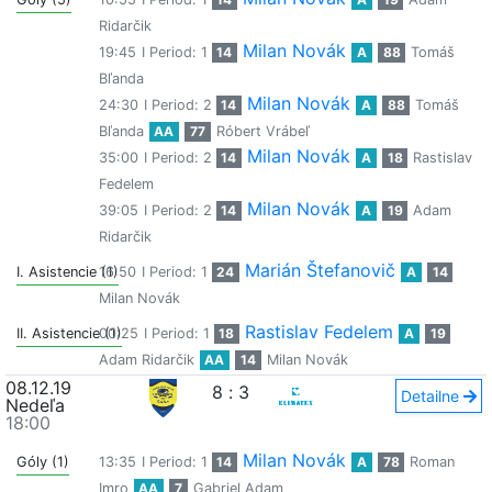
Ridarčik
Milan Novák
19:45
I Period: 1
14
A
88
Tomáš
Bľanda
Milan Novák
24:30
I Period: 2
14
A
88
Tomáš
Bľanda
AA
77
Róbert Vrábeľ
Milan Novák
35:00
I Period: 2
14
A
18
Rastislav
Fedelem
Milan Novák
39:05
I Period: 2
14
A
19
Adam
Ridarčik
Marián Štefanovič
I. Asistencie (1)
16:50
I Period: 1
24
A
14
Milan Novák
Rastislav Fedelem
II. Asistencie (1)
00:25
I Period: 1
18
A
19
Adam Ridarčik
AA
14
Milan Novák
08.12.19
8
:
3
Detailne
Nedeľa
18:00
Milan Novák
Góly (1)
13:35
I Period: 1
14
A
78
Roman
Imro
AA
7
Gabriel Adam