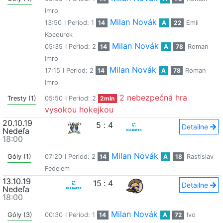
Imro
Milan Novák
13:50
I Period: 1
14
A
22
Emil
Kocourek
Milan Novák
05:35
I Period: 2
14
A
78
Roman
Imro
Milan Novák
17:15
I Period: 2
14
A
78
Roman
Imro
2 nebezpečná hra
Tresty (1)
05:50
I Period: 2
2min
vysokou hokejkou
20.10.19
5
:
4
Detailne
Nedeľa
18:00
Milan Novák
Góly (1)
07:20
I Period: 2
14
A
18
Rastislav
Fedelem
13.10.19
15
:
4
Detailne
Nedeľa
18:00
Milan Novák
Góly (3)
00:30
I Period: 1
14
A
72
Ivo