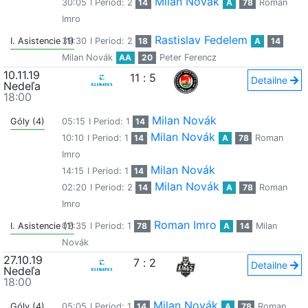
Milan Novák
30:05
I Period: 2
14
A
78
Roman
Imro
Rastislav Fedelem
I. Asistencie (1)
39:30
I Period: 2
18
A
14
Milan Novák
AA
20
Peter Ferencz
10.11.19
11
:
5
Detailne
Nedeľa
18:00
Milan Novák
Góly (4)
05:15
I Period: 1
14
Milan Novák
10:10
I Period: 1
14
A
78
Roman
Imro
Milan Novák
14:15
I Period: 1
14
Milan Novák
02:20
I Period: 2
14
A
78
Roman
Imro
Roman Imro
I. Asistencie (1)
02:35
I Period: 1
78
A
14
Milan
Novák
27.10.19
7
:
2
Detailne
Nedeľa
18:00
Milan Novák
Góly (4)
05:05
I Period: 1
14
A
78
Roman