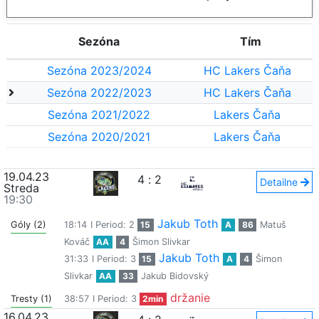
Sezóna
Tím
Sezóna 2023/2024
HC Lakers Čaňa
Sezóna 2022/2023
HC Lakers Čaňa
Sezóna 2021/2022
Lakers Čaňa
Sezóna 2020/2021
Lakers Čaňa
19.04.23
4
:
2
Detailne
Streda
19:30
Jakub Toth
Góly (2)
18:14
I Period: 2
15
A
86
Matuš
Kováč
AA
4
Šimon Slivkar
Jakub Toth
31:33
I Period: 3
15
A
4
Šimon
Slivkar
AA
33
Jakub Bidovský
držanie
Tresty (1)
38:57
I Period: 3
2min
16.04.23