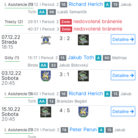
Richard Herich
I. Asistencie (1)
20:12
I Period: 2
16
A
15
Jakub
Toth
AA
96
Lukáš Semančík
nedovolené bránenie
Tresty (2)
29:51
I Period: 2
2min
nedovolené bránenie
40:37
I Period: 3
2min
07.12.22
3
:
2
Detailne
Streda
18:15
Jakub Toth
Góly (1)
15:17
I Period: 2
15
A
90
Mathias
Binda
AA
33
Jakub Bidovský
03.12.22
3
:
1
Detailne
Sobota
20:45
Richard Herich
I. Asistencie (1)
19:40
I Period: 2
16
A
15
Jakub
Toth
AA
13
Branislav Begáni
15.10.22
4
:
5
Detailne
Sobota
20:45
Peter Perun
I. Asistencie (1)
22:29
I Period: 2
78
A
15
Jakub
Toth