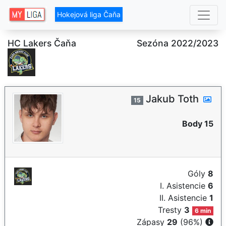
Hokejová liga Čaňa
HC Lakers Čaňa
Sezóna 2022/2023
Jakub Toth
15
Body 15
Góly
8
I. Asistencie
6
II. Asistencie
1
Tresty
3
6 min
Zápasy
29
(96%)