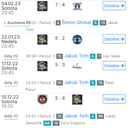
04.02.23
7
:
4
Detailne
Sobota
20:45
Šimon Slivkar
I. Asistencie (1)
02:02
I Period: 1
4
A
15
Jakub
Toth
22.01.23
5
:
2
Detailne
Nedeľa
20:45
Jakub Toth
Góly (1)
39:08
I Period: 3
15
A
7
Ivan Salák
17.12.22
5
:
3
Detailne
Sobota
20:45
Jakub Toth
Góly (1)
23:53
I Period: 2
15
A
78
Peter
Perun
10.12.22
5
:
4
Detailne
Sobota
19:30
Jakub Toth
Góly (1)
23:53
I Period: 2
15
A
96
Lukáš
Semančík
AA
18
Ezra Gregoire