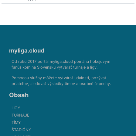
myliga.cloud
Od roku 2017 portál myliga.cloud pomáha hokejovým
fanúšikom na Slovensku vytvárať turnaje a ligy.
Pomocou služby môžete vytvárať udalosti, pozývať
priateľov, sledovať výsledky tímov a osobné úspechy.
Obsah
LIGY
TURNAJE
TÍMY
ŠTADIÓNY