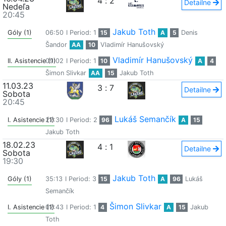
4
:
2
Detailne
Nedeľa
20:45
Jakub Toth
Góly (1)
06:50
I Period: 1
15
A
5
Denis
Šandor
AA
10
Vladimír Hanušovský
Vladimír Hanušovský
II. Asistencie (1)
09:02
I Period: 1
10
A
4
Šimon Slivkar
AA
15
Jakub Toth
11.03.23
3
:
7
Detailne
Sobota
20:45
Lukáš Semančík
I. Asistencie (1)
22:30
I Period: 2
96
A
15
Jakub Toth
18.02.23
4
:
1
Detailne
Sobota
19:30
Jakub Toth
Góly (1)
35:13
I Period: 3
15
A
96
Lukáš
Semančík
Šimon Slivkar
I. Asistencie (1)
02:43
I Period: 1
4
A
15
Jakub
Toth