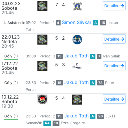
04.02.23
7
:
4
Detailne
Sobota
20:45
Šimon Slivkar
I. Asistencie (1)
02:02
I Period: 1
4
A
15
Jakub
Toth
22.01.23
5
:
2
Detailne
Nedeľa
20:45
Jakub Toth
Góly (1)
39:08
I Period: 3
15
A
7
Ivan Salák
17.12.22
5
:
3
Detailne
Sobota
20:45
Jakub Toth
Góly (1)
23:53
I Period: 2
15
A
78
Peter
Perun
10.12.22
5
:
4
Detailne
Sobota
19:30
Jakub Toth
Góly (1)
23:53
I Period: 2
15
A
96
Lukáš
Semančík
AA
18
Ezra Gregoire