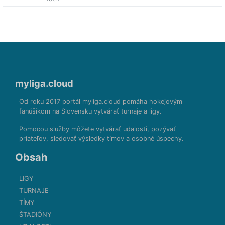
myliga.cloud
Od roku 2017 portál myliga.cloud pomáha hokejovým
fanúšikom na Slovensku vytvárať turnaje a ligy.
Pomocou služby môžete vytvárať udalosti, pozývať
priateľov, sledovať výsledky tímov a osobné úspechy.
Obsah
LIGY
TURNAJE
TÍMY
ŠTADIÓNY