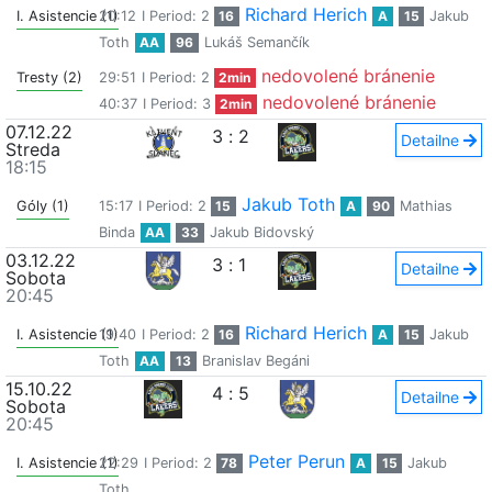
Richard Herich
I. Asistencie (1)
20:12
I Period: 2
16
A
15
Jakub
Toth
AA
96
Lukáš Semančík
nedovolené bránenie
Tresty (2)
29:51
I Period: 2
2min
nedovolené bránenie
40:37
I Period: 3
2min
07.12.22
3
:
2
Detailne
Streda
18:15
Jakub Toth
Góly (1)
15:17
I Period: 2
15
A
90
Mathias
Binda
AA
33
Jakub Bidovský
03.12.22
3
:
1
Detailne
Sobota
20:45
Richard Herich
I. Asistencie (1)
19:40
I Period: 2
16
A
15
Jakub
Toth
AA
13
Branislav Begáni
15.10.22
4
:
5
Detailne
Sobota
20:45
Peter Perun
I. Asistencie (1)
22:29
I Period: 2
78
A
15
Jakub
Toth