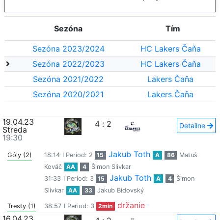
Sezóna
Tím
Sezóna 2023/2024
HC Lakers Čaňa
Sezóna 2022/2023
HC Lakers Čaňa
Sezóna 2021/2022
Lakers Čaňa
Sezóna 2020/2021
Lakers Čaňa
19.04.23
4
:
2
Detailne
Streda
19:30
Jakub Toth
Góly (2)
18:14
I Period: 2
15
A
86
Matuš
Kováč
AA
4
Šimon Slivkar
Jakub Toth
31:33
I Period: 3
15
A
4
Šimon
Slivkar
AA
33
Jakub Bidovský
držanie
Tresty (1)
38:57
I Period: 3
2min
16.04.23