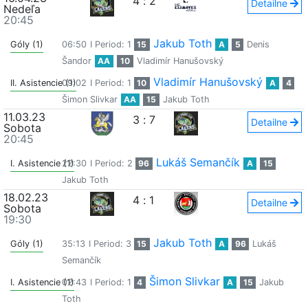
4
:
2
Detailne
Nedeľa
20:45
Jakub Toth
Góly (1)
06:50
I Period: 1
15
A
5
Denis
Šandor
AA
10
Vladimír Hanušovský
Vladimír Hanušovský
II. Asistencie (1)
09:02
I Period: 1
10
A
4
Šimon Slivkar
AA
15
Jakub Toth
11.03.23
3
:
7
Detailne
Sobota
20:45
Lukáš Semančík
I. Asistencie (1)
22:30
I Period: 2
96
A
15
Jakub Toth
18.02.23
4
:
1
Detailne
Sobota
19:30
Jakub Toth
Góly (1)
35:13
I Period: 3
15
A
96
Lukáš
Semančík
Šimon Slivkar
I. Asistencie (1)
02:43
I Period: 1
4
A
15
Jakub
Toth