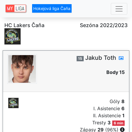
Hokejová liga Čaňa
HC Lakers Čaňa
Sezóna 2022/2023
Jakub Toth
15
Body 15
Góly
8
I. Asistencie
6
II. Asistencie
1
Tresty
3
6 min
Zápasy
29
(96%)