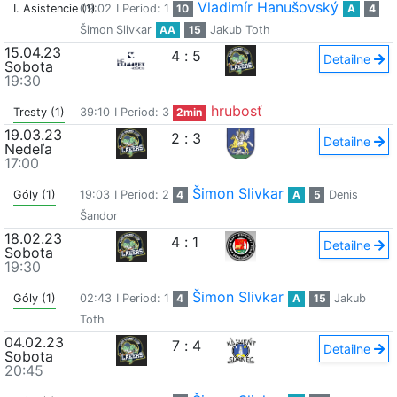
Vladimír Hanušovský
I. Asistencie (1)
09:02
I Period: 1
10
A
4
Šimon Slivkar
AA
15
Jakub Toth
15.04.23
4
:
5
Detailne
Sobota
19:30
hrubosť
Tresty (1)
39:10
I Period: 3
2min
19.03.23
2
:
3
Detailne
Nedeľa
17:00
Šimon Slivkar
Góly (1)
19:03
I Period: 2
4
A
5
Denis
Šandor
18.02.23
4
:
1
Detailne
Sobota
19:30
Šimon Slivkar
Góly (1)
02:43
I Period: 1
4
A
15
Jakub
Toth
04.02.23
7
:
4
Detailne
Sobota
20:45