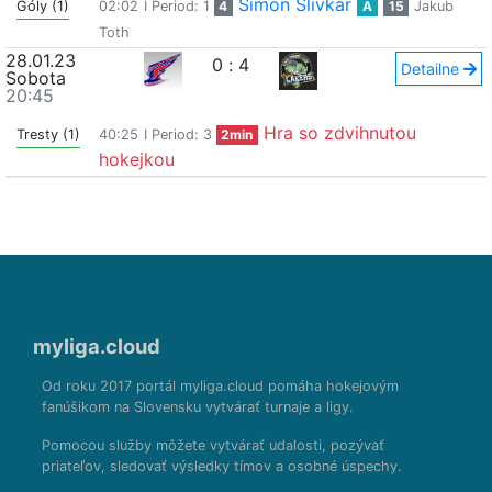
Šimon Slivkar
Góly (1)
02:02
I Period: 1
4
A
15
Jakub
Toth
28.01.23
0
:
4
Detailne
Sobota
20:45
Hra so zdvihnutou
Tresty (1)
40:25
I Period: 3
2min
hokejkou
myliga.cloud
Od roku 2017 portál myliga.cloud pomáha hokejovým
fanúšikom na Slovensku vytvárať turnaje a ligy.
Pomocou služby môžete vytvárať udalosti, pozývať
priateľov, sledovať výsledky tímov a osobné úspechy.