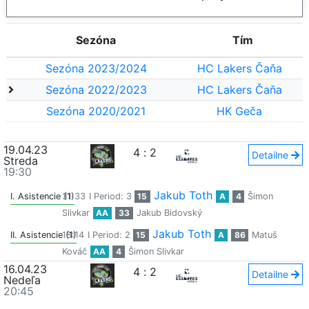
Sezóna
Tím
Sezóna 2023/2024
HC Lakers Čaňa
Sezóna 2022/2023
HC Lakers Čaňa
Sezóna 2020/2021
HK Geča
19.04.23
4
:
2
Detailne
Streda
19:30
Jakub Toth
I. Asistencie (1)
31:33
I Period: 3
15
A
4
Šimon
Slivkar
AA
33
Jakub Bidovský
Jakub Toth
II. Asistencie (1)
18:14
I Period: 2
15
A
86
Matuš
Kováč
AA
4
Šimon Slivkar
16.04.23
4
:
2
Detailne
Nedeľa
20:45