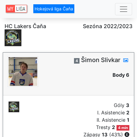
Hokejová liga Čaňa
HC Lakers Čaňa
Sezóna 2022/2023
Šimon Slivkar
4
Body 6
Góly
3
I. Asistencie
2
II. Asistencie
1
Tresty
2
4 min
Zápasy
13
(43%)