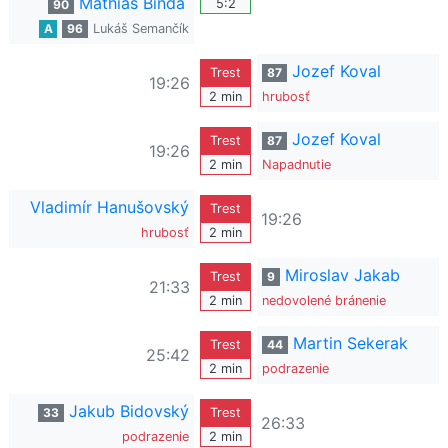
Mathias Binda
5:2
90
A
96
Lukáš Semančík
Jozef Koval
Trest
87
19:26
2 min
hrubosť
Jozef Koval
Trest
87
19:26
2 min
Napadnutie
Vladimír Hanušovský
Trest
19:26
hrubosť
2 min
Miroslav Jakab
Trest
9
21:33
2 min
nedovolené bránenie
Martin Sekerak
Trest
44
25:42
2 min
podrazenie
Jakub Bidovský
33
Trest
26:33
podrazenie
2 min