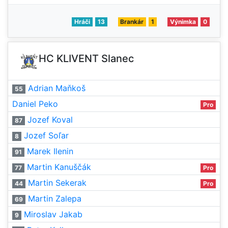
Hráči
13
Brankár
1
Výnimka
0
HC KLIVENT Slanec
Adrian Maňkoš
55
Daniel Peko
Pro
Jozef Koval
87
Jozef Soľar
8
Marek Ilenin
91
Martin Kanuščák
77
Pro
Martin Sekerak
44
Pro
Martin Zalepa
69
Miroslav Jakab
9