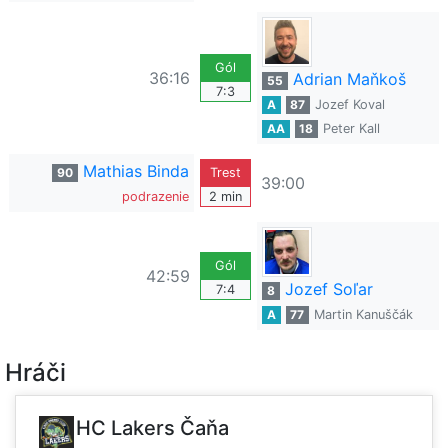
Gól
36:16
Adrian Maňkoš
55
7:3
A
87
Jozef Koval
AA
18
Peter Kall
Mathias Binda
90
Trest
39:00
podrazenie
2 min
Gól
42:59
Jozef Soľar
7:4
8
A
77
Martin Kanuščák
Hráči
HC Lakers Čaňa