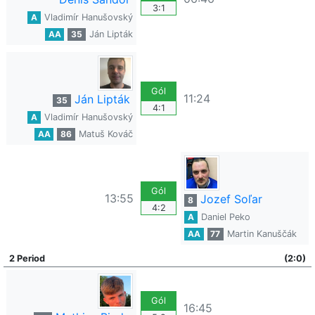
3:1
A
Vladimír Hanušovský
AA
35
Ján Lipták
Gól
11:24
Ján Lipták
35
4:1
A
Vladimír Hanušovský
AA
86
Matuš Kováč
Gól
13:55
Jozef Soľar
8
4:2
A
Daniel Peko
AA
77
Martin Kanuščák
2 Period
(2:0)
Gól
16:45