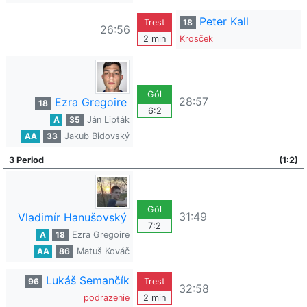
Peter Kall
Trest
18
26:56
2 min
Krosček
Gól
28:57
Ezra Gregoire
18
6:2
A
35
Ján Lipták
AA
33
Jakub Bidovský
3 Period
(1:2)
Gól
31:49
Vladimír Hanušovský
7:2
A
18
Ezra Gregoire
AA
86
Matuš Kováč
Lukáš Semančík
96
Trest
32:58
podrazenie
2 min