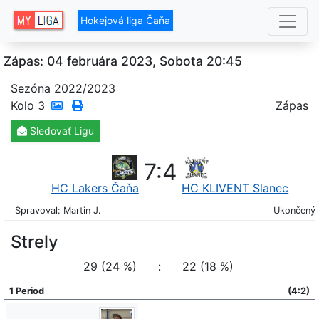
Hokejová liga Čaňa
Zápas: 04 februára 2023, Sobota 20:45
Sezóna 2022/2023
Kolo
3
Zápas
Sledovať
Ligu
7
:
4
HC Lakers Čaňa
HC KLIVENT Slanec
Spravoval: Martin J.
Ukončený
Strely
29 (24 %)
:
22 (18 %)
1 Period
(4:2)