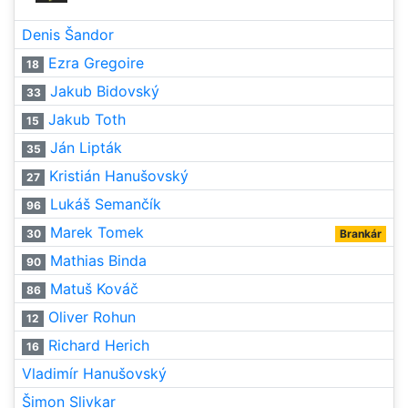
Denis Šandor
Ezra Gregoire
18
Jakub Bidovský
33
Jakub Toth
15
Ján Lipták
35
Kristián Hanušovský
27
Lukáš Semančík
96
Marek Tomek
30
Brankár
Mathias Binda
90
Matuš Kováč
86
Oliver Rohun
12
Richard Herich
16
Vladimír Hanušovský
Šimon Slivkar