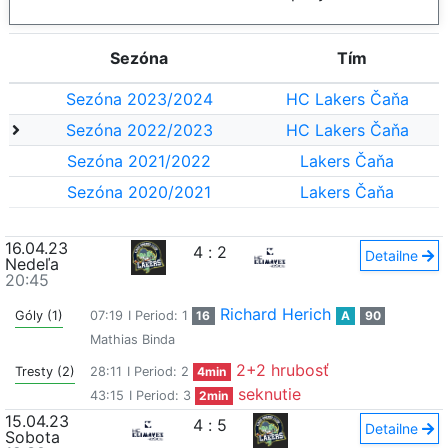
Sezóna
Tím
Sezóna 2023/2024
HC Lakers Čaňa
Sezóna 2022/2023
HC Lakers Čaňa
Sezóna 2021/2022
Lakers Čaňa
Sezóna 2020/2021
Lakers Čaňa
16.04.23
4
:
2
Detailne
Nedeľa
20:45
Richard Herich
Góly (1)
07:19
I Period: 1
16
A
90
Mathias Binda
2+2 hrubosť
Tresty (2)
28:11
I Period: 2
4min
seknutie
43:15
I Period: 3
2min
15.04.23
4
:
5
Detailne
Sobota