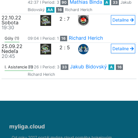
Mathias Binda
42:37
I Period: 3
90
A
33
Jakub
Bidovský
AA
16
Richard Herich
22.10.22
2
:
7
Detailne
Sobota
19:30
Richard Herich
Góly (1)
09:04
I Period: 1
16
25.09.22
2
:
5
Detailne
Nedeľa
20:45
Jakub Bidovský
I. Asistencie (1)
33:26
I Period: 3
33
A
16
Richard Herich
myliga.cloud
Od roku 2017 portál myliga.cloud pomáha hokejovým