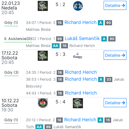
22.01.23
5
:
2
Detailne
Nedeľa
20:45
Richard Herich
Góly (1)
34:07
I Period: 3
16
A
90
Mathias Binda
Lukáš Semančík
II. Asistencie (1)
04:02
I Period: 1
96
A
90
Mathias Binda
AA
16
Richard Herich
17.12.22
5
:
3
Detailne
Sobota
20:45
Richard Herich
Góly (3)
24:35
I Period: 2
16
Richard Herich
36:53
I Period: 3
16
A
33
Jakub
Bidovský
Richard Herich
44:43
I Period: 3
16
10.12.22
5
:
4
Detailne
Sobota
19:30
Richard Herich
Góly (1)
20:12
I Period: 2
16
A
15
Jakub
Toth
AA
96
Lukáš Semančík