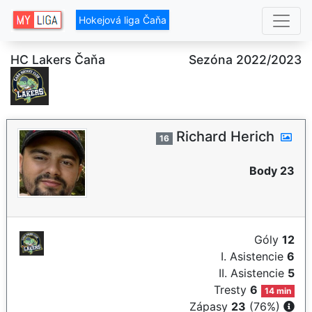
Hokejová liga Čaňa
HC Lakers Čaňa
Sezóna 2022/2023
Richard Herich
16
Body 23
Góly
12
I. Asistencie
6
II. Asistencie
5
Tresty
6
14 min
Zápasy
23
(76%)