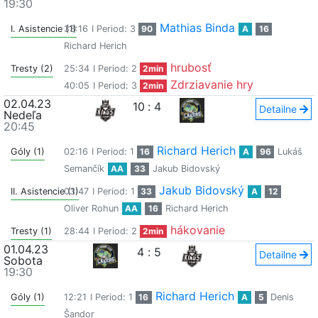
19:30
Mathias Binda
I. Asistencie (1)
33:16
I Period: 3
90
A
16
Richard Herich
hrubosť
Tresty (2)
25:34
I Period: 2
2min
Zdrziavanie hry
40:05
I Period: 3
2min
02.04.23
10
:
4
Detailne
Nedeľa
20:45
Richard Herich
Góly (1)
02:16
I Period: 1
16
A
96
Lukáš
Semančík
AA
33
Jakub Bidovský
Jakub Bidovský
II. Asistencie (1)
03:47
I Period: 1
33
A
12
Oliver Rohun
AA
16
Richard Herich
hákovanie
Tresty (1)
28:44
I Period: 2
2min
01.04.23
4
:
5
Detailne
Sobota
19:30
Richard Herich
Góly (1)
12:21
I Period: 1
16
A
5
Denis
Šandor