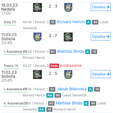
19.03.23
2
:
3
Detailne
Nedeľa
17:00
Richard Herich
Góly (1)
44:40
I Period: 3
16
A
96
Lukáš
Semančík
11.03.23
3
:
7
Detailne
Sobota
20:45
Mathias Binda
I. Asistencie (1)
35:36
I Period: 3
90
A
16
Richard Herich
podrazenie
Tresty (1)
43:27
I Period: 3
2min
11.02.23
2
:
5
Detailne
Sobota
20:45
Jakub Bidovský
I. Asistencie (1)
07:09
I Period: 1
33
A
16
Richard Herich
AA
96
Lukáš Semančík
Mathias Binda
II. Asistencie (1)
10:16
I Period: 1
90
A
96
Lukáš
Semančík
AA
16
Richard Herich