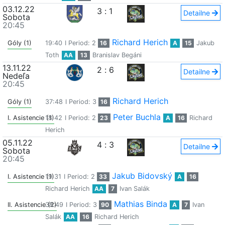
03.12.22
3
:
1
Detailne
Sobota
20:45
Richard Herich
Góly (1)
19:40
I Period: 2
16
A
15
Jakub
Toth
AA
13
Branislav Begáni
13.11.22
2
:
6
Detailne
Nedeľa
20:45
Richard Herich
Góly (1)
37:48
I Period: 3
16
Peter Buchla
I. Asistencie (1)
18:42
I Period: 2
23
A
16
Richard
Herich
05.11.22
4
:
3
Detailne
Sobota
20:45
Jakub Bidovský
I. Asistencie (1)
19:31
I Period: 2
33
A
16
Richard Herich
AA
7
Ivan Salák
Mathias Binda
II. Asistencie (2)
38:49
I Period: 3
90
A
7
Ivan
Salák
AA
16
Richard Herich