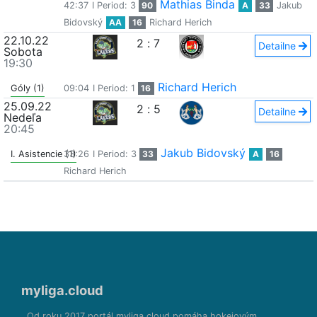
Mathias Binda
42:37
I Period: 3
90
A
33
Jakub
Bidovský
AA
16
Richard Herich
22.10.22
2
:
7
Detailne
Sobota
19:30
Richard Herich
Góly (1)
09:04
I Period: 1
16
25.09.22
2
:
5
Detailne
Nedeľa
20:45
Jakub Bidovský
I. Asistencie (1)
33:26
I Period: 3
33
A
16
Richard Herich
myliga.cloud
Od roku 2017 portál myliga.cloud pomáha hokejovým