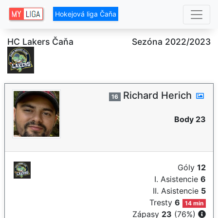
Hokejová liga Čaňa
HC Lakers Čaňa
Sezóna 2022/2023
Richard Herich
16
Body 23
Góly
12
I. Asistencie
6
II. Asistencie
5
Tresty
6
14 min
Zápasy
23
(76%)