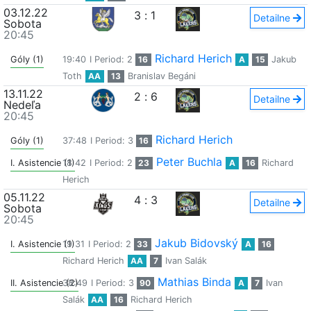
03.12.22
3
:
1
Detailne
Sobota
20:45
Richard Herich
Góly (1)
19:40
I Period: 2
16
A
15
Jakub
Toth
AA
13
Branislav Begáni
13.11.22
2
:
6
Detailne
Nedeľa
20:45
Richard Herich
Góly (1)
37:48
I Period: 3
16
Peter Buchla
I. Asistencie (1)
18:42
I Period: 2
23
A
16
Richard
Herich
05.11.22
4
:
3
Detailne
Sobota
20:45
Jakub Bidovský
I. Asistencie (1)
19:31
I Period: 2
33
A
16
Richard Herich
AA
7
Ivan Salák
Mathias Binda
II. Asistencie (2)
38:49
I Period: 3
90
A
7
Ivan
Salák
AA
16
Richard Herich