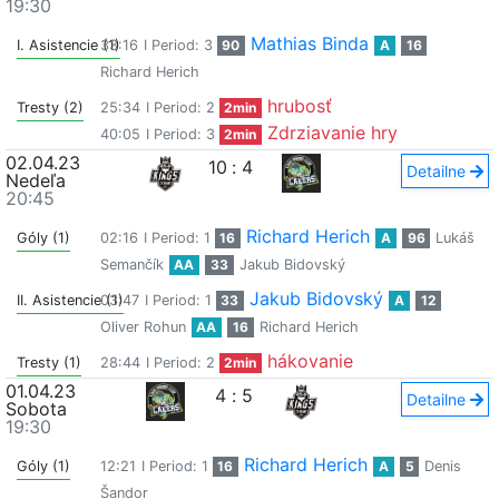
19:30
Mathias Binda
I. Asistencie (1)
33:16
I Period: 3
90
A
16
Richard Herich
hrubosť
Tresty (2)
25:34
I Period: 2
2min
Zdrziavanie hry
40:05
I Period: 3
2min
02.04.23
10
:
4
Detailne
Nedeľa
20:45
Richard Herich
Góly (1)
02:16
I Period: 1
16
A
96
Lukáš
Semančík
AA
33
Jakub Bidovský
Jakub Bidovský
II. Asistencie (1)
03:47
I Period: 1
33
A
12
Oliver Rohun
AA
16
Richard Herich
hákovanie
Tresty (1)
28:44
I Period: 2
2min
01.04.23
4
:
5
Detailne
Sobota
19:30
Richard Herich
Góly (1)
12:21
I Period: 1
16
A
5
Denis
Šandor