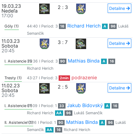
19.03.23
2
:
3
Detailne
Nedeľa
17:00
Richard Herich
Góly (1)
44:40
I Period: 3
16
A
96
Lukáš
Semančík
11.03.23
3
:
7
Detailne
Sobota
20:45
Mathias Binda
I. Asistencie (1)
35:36
I Period: 3
90
A
16
Richard Herich
podrazenie
Tresty (1)
43:27
I Period: 3
2min
11.02.23
2
:
5
Detailne
Sobota
20:45
Jakub Bidovský
I. Asistencie (1)
07:09
I Period: 1
33
A
16
Richard Herich
AA
96
Lukáš Semančík
Mathias Binda
II. Asistencie (1)
10:16
I Period: 1
90
A
96
Lukáš
Semančík
AA
16
Richard Herich