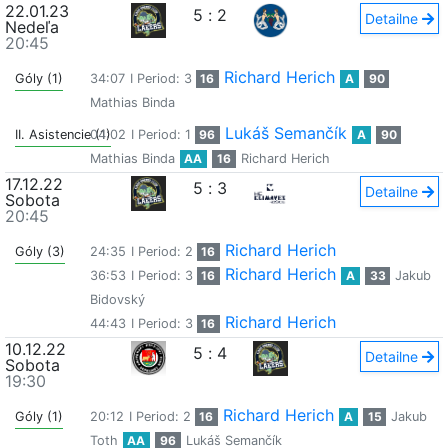
22.01.23
5
:
2
Detailne
Nedeľa
20:45
Richard Herich
Góly (1)
34:07
I Period: 3
16
A
90
Mathias Binda
Lukáš Semančík
II. Asistencie (1)
04:02
I Period: 1
96
A
90
Mathias Binda
AA
16
Richard Herich
17.12.22
5
:
3
Detailne
Sobota
20:45
Richard Herich
Góly (3)
24:35
I Period: 2
16
Richard Herich
36:53
I Period: 3
16
A
33
Jakub
Bidovský
Richard Herich
44:43
I Period: 3
16
10.12.22
5
:
4
Detailne
Sobota
19:30
Richard Herich
Góly (1)
20:12
I Period: 2
16
A
15
Jakub
Toth
AA
96
Lukáš Semančík