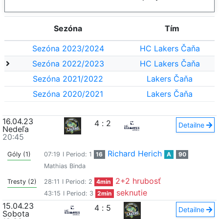
Sezóna
Tím
Sezóna 2023/2024
HC Lakers Čaňa
Sezóna 2022/2023
HC Lakers Čaňa
Sezóna 2021/2022
Lakers Čaňa
Sezóna 2020/2021
Lakers Čaňa
16.04.23
4
:
2
Detailne
Nedeľa
20:45
Richard Herich
Góly (1)
07:19
I Period: 1
16
A
90
Mathias Binda
2+2 hrubosť
Tresty (2)
28:11
I Period: 2
4min
seknutie
43:15
I Period: 3
2min
15.04.23
4
:
5
Detailne
Sobota