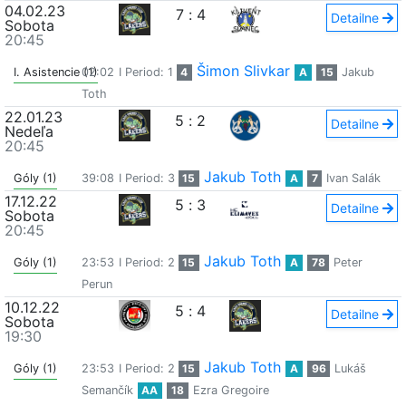
04.02.23
7
:
4
Detailne
Sobota
20:45
Šimon Slivkar
I. Asistencie (1)
02:02
I Period: 1
4
A
15
Jakub
Toth
22.01.23
5
:
2
Detailne
Nedeľa
20:45
Jakub Toth
Góly (1)
39:08
I Period: 3
15
A
7
Ivan Salák
17.12.22
5
:
3
Detailne
Sobota
20:45
Jakub Toth
Góly (1)
23:53
I Period: 2
15
A
78
Peter
Perun
10.12.22
5
:
4
Detailne
Sobota
19:30
Jakub Toth
Góly (1)
23:53
I Period: 2
15
A
96
Lukáš
Semančík
AA
18
Ezra Gregoire