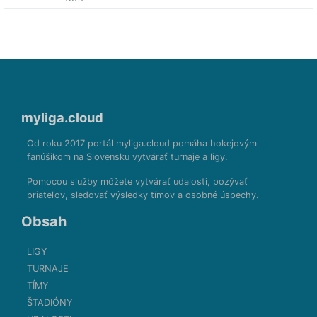
myliga.cloud
Od roku 2017 portál myliga.cloud pomáha hokejovým
fanúšikom na Slovensku vytvárať turnaje a ligy.
Pomocou služby môžete vytvárať udalosti, pozývať
priateľov, sledovať výsledky tímov a osobné úspechy.
Obsah
LIGY
TURNAJE
TÍMY
ŠTADIÓNY