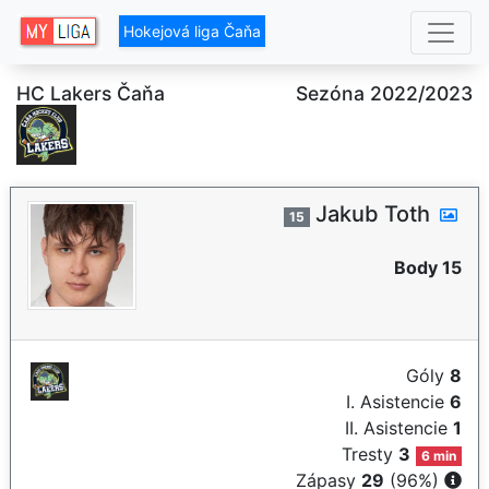
Hokejová liga Čaňa
HC Lakers Čaňa
Sezóna 2022/2023
Jakub Toth
15
Body 15
Góly
8
I. Asistencie
6
II. Asistencie
1
Tresty
3
6 min
Zápasy
29
(96%)