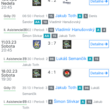
4
:
2
Detailne
Nedeľa
20:45
Jakub Toth
Góly (1)
06:50
I Period: 1
15
A
5
Denis
Šandor
AA
10
Vladimír Hanušovský
Vladimír Hanušovský
II. Asistencie (1)
09:02
I Period: 1
10
A
4
Šimon Slivkar
AA
15
Jakub Toth
11.03.23
3
:
7
Detailne
Sobota
20:45
Lukáš Semančík
I. Asistencie (1)
22:30
I Period: 2
96
A
15
Jakub Toth
18.02.23
4
:
1
Detailne
Sobota
19:30
Jakub Toth
Góly (1)
35:13
I Period: 3
15
A
96
Lukáš
Semančík
Šimon Slivkar
I. Asistencie (1)
02:43
I Period: 1
4
A
15
Jakub
Toth