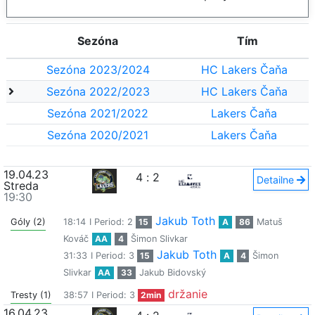
Sezóna
Tím
Sezóna 2023/2024
HC Lakers Čaňa
Sezóna 2022/2023
HC Lakers Čaňa
Sezóna 2021/2022
Lakers Čaňa
Sezóna 2020/2021
Lakers Čaňa
19.04.23
4
:
2
Detailne
Streda
19:30
Jakub Toth
Góly (2)
18:14
I Period: 2
15
A
86
Matuš
Kováč
AA
4
Šimon Slivkar
Jakub Toth
31:33
I Period: 3
15
A
4
Šimon
Slivkar
AA
33
Jakub Bidovský
držanie
Tresty (1)
38:57
I Period: 3
2min
16.04.23