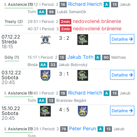
Richard Herich
I. Asistencie (1)
20:12
I Period: 2
16
A
15
Jakub
Toth
AA
96
Lukáš Semančík
nedovolené bránenie
Tresty (2)
29:51
I Period: 2
2min
nedovolené bránenie
40:37
I Period: 3
2min
07.12.22
3
:
2
Detailne
Streda
18:15
Jakub Toth
Góly (1)
15:17
I Period: 2
15
A
90
Mathias
Binda
AA
33
Jakub Bidovský
03.12.22
3
:
1
Detailne
Sobota
20:45
Richard Herich
I. Asistencie (1)
19:40
I Period: 2
16
A
15
Jakub
Toth
AA
13
Branislav Begáni
15.10.22
4
:
5
Detailne
Sobota
20:45
Peter Perun
I. Asistencie (1)
22:29
I Period: 2
78
A
15
Jakub
Toth