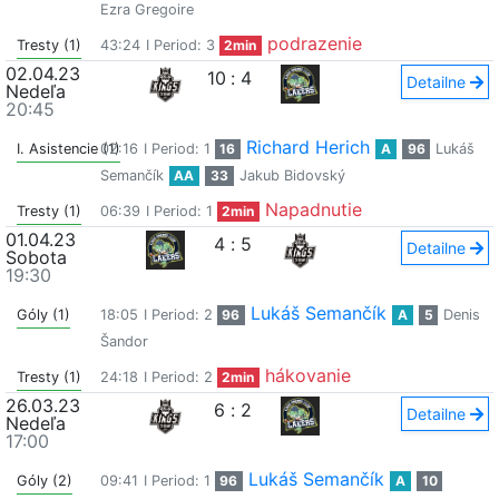
Ezra Gregoire
podrazenie
Tresty (1)
43:24
I Period: 3
2min
02.04.23
10
:
4
Detailne
Nedeľa
20:45
Richard Herich
I. Asistencie (1)
02:16
I Period: 1
16
A
96
Lukáš
Semančík
AA
33
Jakub Bidovský
Napadnutie
Tresty (1)
06:39
I Period: 1
2min
01.04.23
4
:
5
Detailne
Sobota
19:30
Lukáš Semančík
Góly (1)
18:05
I Period: 2
96
A
5
Denis
Šandor
hákovanie
Tresty (1)
24:18
I Period: 2
2min
26.03.23
6
:
2
Detailne
Nedeľa
17:00
Lukáš Semančík
Góly (2)
09:41
I Period: 1
96
A
10