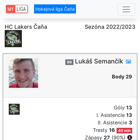
Hokejová liga Čaňa
HC Lakers Čaňa
Sezóna 2022/2023
Lukáš Semančík
96
Body 29
Góly
13
I. Asistencie
13
II. Asistencie
3
Tresty
16
40 min
Zápasy
27
(90%)