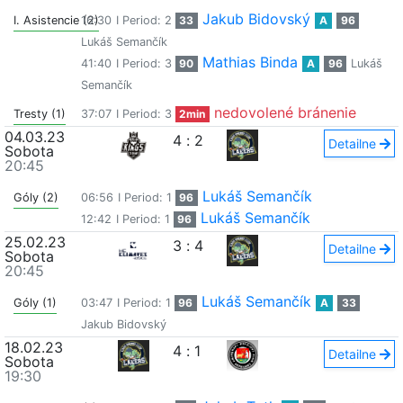
Jakub Bidovský
I. Asistencie (2)
16:30
I Period: 2
33
A
96
Lukáš Semančík
Mathias Binda
41:40
I Period: 3
90
A
96
Lukáš
Semančík
nedovolené bránenie
Tresty (1)
37:07
I Period: 3
2min
04.03.23
4
:
2
Detailne
Sobota
20:45
Lukáš Semančík
Góly (2)
06:56
I Period: 1
96
Lukáš Semančík
12:42
I Period: 1
96
25.02.23
3
:
4
Detailne
Sobota
20:45
Lukáš Semančík
Góly (1)
03:47
I Period: 1
96
A
33
Jakub Bidovský
18.02.23
4
:
1
Detailne
Sobota
19:30