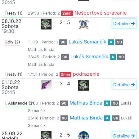
20:45
Nešportové správanie
Tresty (1)
29:50
I Period: 2
2min
08.10.22
2
:
5
Detailne
Sobota
19:30
Lukáš Semančík
Góly (2)
11:39
I Period: 1
96
A
90
Mathias Binda
Lukáš Semančík
28:45
I Period: 2
96
A
90
Mathias Binda
podrazenie
Tresty (1)
17:51
I Period: 2
2min
01.10.22
3
:
4
Detailne
Sobota
20:45
Mathias Binda
I. Asistencie (2)
17:50
I Period: 2
90
A
96
Lukáš
Semančík
Mathias Binda
26:18
I Period: 2
90
A
96
Lukáš
Semančík
25.09.22
2
:
5
Detailne
Nedeľa