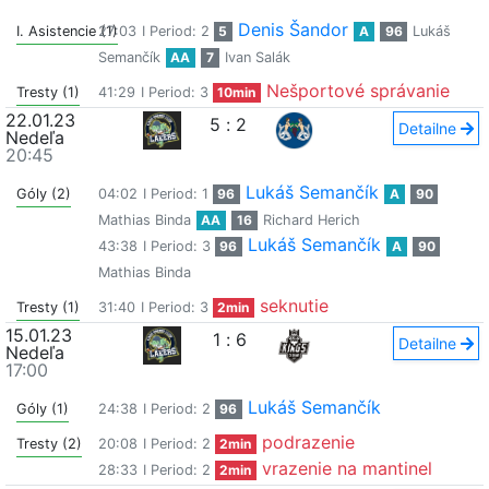
Denis Šandor
I. Asistencie (1)
27:03
I Period: 2
5
A
96
Lukáš
Semančík
AA
7
Ivan Salák
Nešportové správanie
Tresty (1)
41:29
I Period: 3
10min
22.01.23
5
:
2
Detailne
Nedeľa
20:45
Lukáš Semančík
Góly (2)
04:02
I Period: 1
96
A
90
Mathias Binda
AA
16
Richard Herich
Lukáš Semančík
43:38
I Period: 3
96
A
90
Mathias Binda
seknutie
Tresty (1)
31:40
I Period: 3
2min
15.01.23
1
:
6
Detailne
Nedeľa
17:00
Lukáš Semančík
Góly (1)
24:38
I Period: 2
96
podrazenie
Tresty (2)
20:08
I Period: 2
2min
vrazenie na mantinel
28:33
I Period: 2
2min