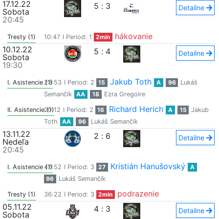
17.12.22
5
:
3
Detailne
Sobota
20:45
hákovanie
Tresty (1)
10:47
I Period: 1
2min
10.12.22
5
:
4
Detailne
Sobota
19:30
Jakub Toth
I. Asistencie (1)
23:53
I Period: 2
15
A
96
Lukáš
Semančík
AA
18
Ezra Gregoire
Richard Herich
II. Asistencie (1)
20:12
I Period: 2
16
A
15
Jakub
Toth
AA
96
Lukáš Semančík
13.11.22
2
:
6
Detailne
Nedeľa
20:45
Kristián Hanušovský
I. Asistencie (1)
42:52
I Period: 3
27
A
96
Lukáš Semančík
podrazenie
Tresty (1)
36:22
I Period: 3
2min
05.11.22
4
:
3
Detailne
Sobota