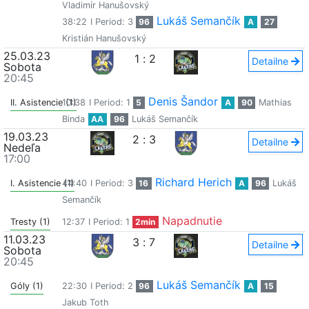
Vladimír Hanušovský
Lukáš Semančík
38:22
I Period: 3
96
A
27
Kristián Hanušovský
25.03.23
1
:
2
Detailne
Sobota
20:45
Denis Šandor
II. Asistencie (1)
10:38
I Period: 1
5
A
90
Mathias
Binda
AA
96
Lukáš Semančík
19.03.23
2
:
3
Detailne
Nedeľa
17:00
Richard Herich
I. Asistencie (1)
44:40
I Period: 3
16
A
96
Lukáš
Semančík
Napadnutie
Tresty (1)
12:37
I Period: 1
2min
11.03.23
3
:
7
Detailne
Sobota
20:45
Lukáš Semančík
Góly (1)
22:30
I Period: 2
96
A
15
Jakub Toth