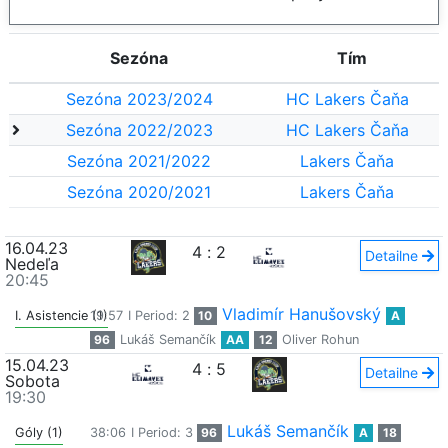
Sezóna
Tím
Sezóna 2023/2024
HC Lakers Čaňa
Sezóna 2022/2023
HC Lakers Čaňa
Sezóna 2021/2022
Lakers Čaňa
Sezóna 2020/2021
Lakers Čaňa
16.04.23
4
:
2
Detailne
Nedeľa
20:45
Vladimír Hanušovský
I. Asistencie (1)
19:57
I Period: 2
10
A
96
Lukáš Semančík
AA
12
Oliver Rohun
15.04.23
4
:
5
Detailne
Sobota
19:30
Lukáš Semančík
Góly (1)
38:06
I Period: 3
96
A
18