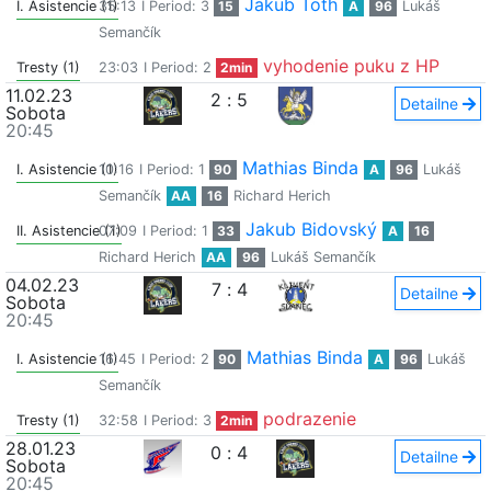
Jakub Toth
I. Asistencie (1)
35:13
I Period: 3
15
A
96
Lukáš
Semančík
vyhodenie puku z HP
Tresty (1)
23:03
I Period: 2
2min
11.02.23
2
:
5
Detailne
Sobota
20:45
Mathias Binda
I. Asistencie (1)
10:16
I Period: 1
90
A
96
Lukáš
Semančík
AA
16
Richard Herich
Jakub Bidovský
II. Asistencie (1)
07:09
I Period: 1
33
A
16
Richard Herich
AA
96
Lukáš Semančík
04.02.23
7
:
4
Detailne
Sobota
20:45
Mathias Binda
I. Asistencie (1)
16:45
I Period: 2
90
A
96
Lukáš
Semančík
podrazenie
Tresty (1)
32:58
I Period: 3
2min
28.01.23
0
:
4
Detailne
Sobota
20:45