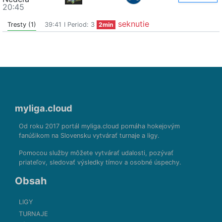
20:45
seknutie
Tresty (1)
39:41
I Period: 3
2min
myliga.cloud
Od roku 2017 portál myliga.cloud pomáha hokejovým
fanúšikom na Slovensku vytvárať turnaje a ligy.
Pomocou služby môžete vytvárať udalosti, pozývať
priateľov, sledovať výsledky tímov a osobné úspechy.
Obsah
LIGY
TURNAJE