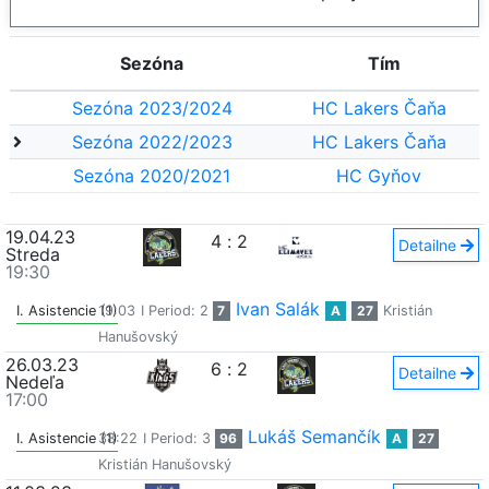
Sezóna
Tím
Sezóna 2023/2024
HC Lakers Čaňa
Sezóna 2022/2023
HC Lakers Čaňa
Sezóna 2020/2021
HC Gyňov
19.04.23
4
:
2
Detailne
Streda
19:30
Ivan Salák
I. Asistencie (1)
19:03
I Period: 2
7
A
27
Kristián
Hanušovský
26.03.23
6
:
2
Detailne
Nedeľa
17:00
Lukáš Semančík
I. Asistencie (1)
38:22
I Period: 3
96
A
27
Kristián Hanušovský