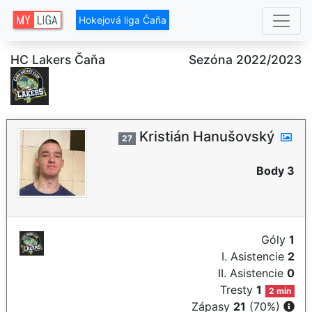
Hokejová liga Čaňa
HC Lakers Čaňa
Sezóna 2022/2023
Kristián Hanušovský
27
Body 3
Góly
1
I. Asistencie
2
II. Asistencie
0
Tresty
1
2 min
Zápasy
21
(70%)