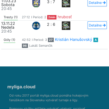
11.03.23
3
:
7
Detailne
Sobota
20:45
hrubosť
Tresty (1)
27:12
I Period: 2
2min
13.11.22
2
:
6
Detailne
Nedeľa
20:45
Kristián Hanušovský
Góly (1)
42:52
I Period: 3
27
A
96
Lukáš Semančík
myliga.cloud
Od roku 2017 portál myliga.cloud pomáha hokejovým
fanúšikom na Slovensku vytvárať turnaje a ligy.
Pomocou služby môžete vytvárať udalosti, pozývať