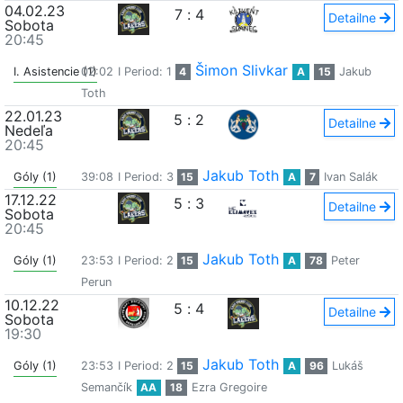
04.02.23
7
:
4
Detailne
Sobota
20:45
Šimon Slivkar
I. Asistencie (1)
02:02
I Period: 1
4
A
15
Jakub
Toth
22.01.23
5
:
2
Detailne
Nedeľa
20:45
Jakub Toth
Góly (1)
39:08
I Period: 3
15
A
7
Ivan Salák
17.12.22
5
:
3
Detailne
Sobota
20:45
Jakub Toth
Góly (1)
23:53
I Period: 2
15
A
78
Peter
Perun
10.12.22
5
:
4
Detailne
Sobota
19:30
Jakub Toth
Góly (1)
23:53
I Period: 2
15
A
96
Lukáš
Semančík
AA
18
Ezra Gregoire