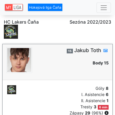
Hokejová liga Čaňa
HC Lakers Čaňa
Sezóna 2022/2023
Jakub Toth
15
Body 15
Góly
8
I. Asistencie
6
II. Asistencie
1
Tresty
3
6 min
Zápasy
29
(96%)