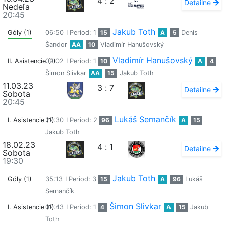
4
:
2
Detailne
Nedeľa
20:45
Jakub Toth
Góly (1)
06:50
I Period: 1
15
A
5
Denis
Šandor
AA
10
Vladimír Hanušovský
Vladimír Hanušovský
II. Asistencie (1)
09:02
I Period: 1
10
A
4
Šimon Slivkar
AA
15
Jakub Toth
11.03.23
3
:
7
Detailne
Sobota
20:45
Lukáš Semančík
I. Asistencie (1)
22:30
I Period: 2
96
A
15
Jakub Toth
18.02.23
4
:
1
Detailne
Sobota
19:30
Jakub Toth
Góly (1)
35:13
I Period: 3
15
A
96
Lukáš
Semančík
Šimon Slivkar
I. Asistencie (1)
02:43
I Period: 1
4
A
15
Jakub
Toth