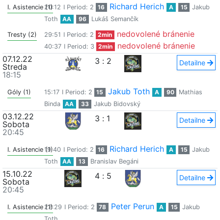
Richard Herich
I. Asistencie (1)
20:12
I Period: 2
16
A
15
Jakub
Toth
AA
96
Lukáš Semančík
nedovolené bránenie
Tresty (2)
29:51
I Period: 2
2min
nedovolené bránenie
40:37
I Period: 3
2min
07.12.22
3
:
2
Detailne
Streda
18:15
Jakub Toth
Góly (1)
15:17
I Period: 2
15
A
90
Mathias
Binda
AA
33
Jakub Bidovský
03.12.22
3
:
1
Detailne
Sobota
20:45
Richard Herich
I. Asistencie (1)
19:40
I Period: 2
16
A
15
Jakub
Toth
AA
13
Branislav Begáni
15.10.22
4
:
5
Detailne
Sobota
20:45
Peter Perun
I. Asistencie (1)
22:29
I Period: 2
78
A
15
Jakub
Toth