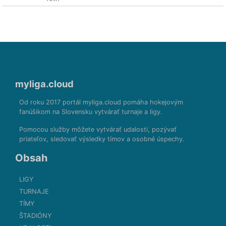
myliga.cloud
Od roku 2017 portál myliga.cloud pomáha hokejovým
fanúšikom na Slovensku vytvárať turnaje a ligy.
Pomocou služby môžete vytvárať udalosti, pozývať
priateľov, sledovať výsledky tímov a osobné úspechy.
Obsah
LIGY
TURNAJE
TÍMY
ŠTADIÓNY