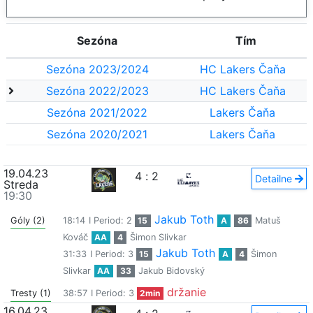
Sezóna
Tím
Sezóna 2023/2024
HC Lakers Čaňa
Sezóna 2022/2023
HC Lakers Čaňa
Sezóna 2021/2022
Lakers Čaňa
Sezóna 2020/2021
Lakers Čaňa
19.04.23
4
:
2
Detailne
Streda
19:30
Jakub Toth
Góly (2)
18:14
I Period: 2
15
A
86
Matuš
Kováč
AA
4
Šimon Slivkar
Jakub Toth
31:33
I Period: 3
15
A
4
Šimon
Slivkar
AA
33
Jakub Bidovský
držanie
Tresty (1)
38:57
I Period: 3
2min
16.04.23