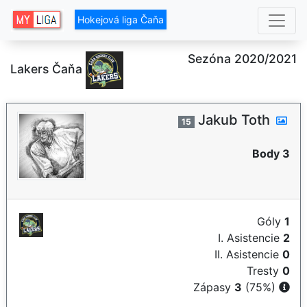
Hokejová liga Čaňa
Sezóna 2020/2021
Lakers Čaňa
Jakub Toth
15
Body 3
Góly
1
I. Asistencie
2
II. Asistencie
0
Tresty
0
Zápasy
3
(75%)