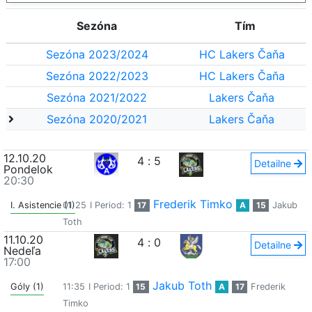
Sezóna
Tím
Sezóna 2023/2024
HC Lakers Čaňa
Sezóna 2022/2023
HC Lakers Čaňa
Sezóna 2021/2022
Lakers Čaňa
Sezóna 2020/2021
Lakers Čaňa
12.10.20
4
:
5
Detailne
Pondelok
20:30
Frederik Timko
I. Asistencie (1)
01:25
I Period: 1
17
A
15
Jakub
Toth
11.10.20
4
:
0
Detailne
Nedeľa
17:00
Jakub Toth
Góly (1)
11:35
I Period: 1
15
A
17
Frederik
Timko