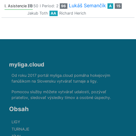
Lukáš Semančík
I. Asistencie (1)
38:50
I Period: 2
96
A
15
Jakub Toth
AA
Richard Herich
myliga.cloud
Od roku 2017 portál myliga.cloud pomáha hokejovým
fanúšikom na Slovensku vytvárať turnaje a ligy.
Pomocou služby môžete vytvárať udalosti, pozývať
priateľov, sledovať výsledky tímov a osobné úspechy.
Obsah
LIGY
TURNAJE