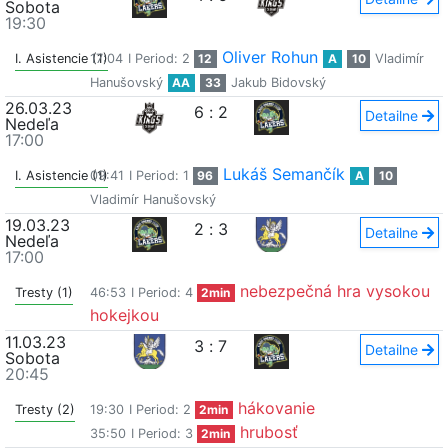
Sobota
19:30
Oliver Rohun
I. Asistencie (1)
17:04
I Period: 2
12
A
10
Vladimír
Hanušovský
AA
33
Jakub Bidovský
26.03.23
6
:
2
Detailne
Nedeľa
17:00
Lukáš Semančík
I. Asistencie (1)
09:41
I Period: 1
96
A
10
Vladimír Hanušovský
19.03.23
2
:
3
Detailne
Nedeľa
17:00
nebezpečná hra vysokou
Tresty (1)
46:53
I Period: 4
2min
hokejkou
11.03.23
3
:
7
Detailne
Sobota
20:45
hákovanie
Tresty (2)
19:30
I Period: 2
2min
hrubosť
35:50
I Period: 3
2min