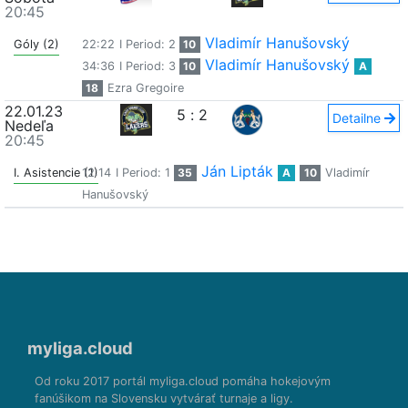
20:45
Vladimír Hanušovský
Góly (2)
22:22
I Period: 2
10
Vladimír Hanušovský
34:36
I Period: 3
10
A
18
Ezra Gregoire
22.01.23
5
:
2
Detailne
Nedeľa
20:45
Ján Lipták
I. Asistencie (1)
12:14
I Period: 1
35
A
10
Vladimír
Hanušovský
myliga.cloud
Od roku 2017 portál myliga.cloud pomáha hokejovým
fanúšikom na Slovensku vytvárať turnaje a ligy.