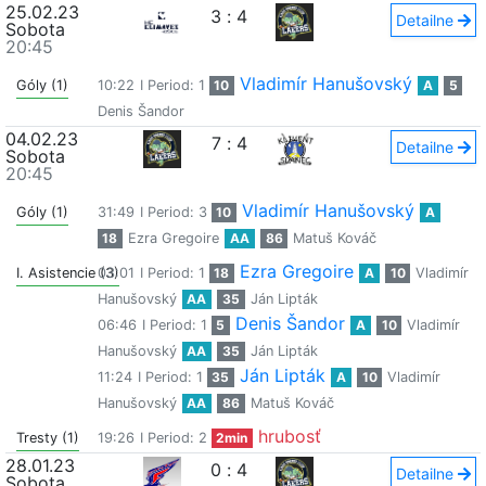
25.02.23
3
:
4
Detailne
Sobota
20:45
Vladimír Hanušovský
Góly (1)
10:22
I Period: 1
10
A
5
Denis Šandor
04.02.23
7
:
4
Detailne
Sobota
20:45
Vladimír Hanušovský
Góly (1)
31:49
I Period: 3
10
A
18
Ezra Gregoire
AA
86
Matuš Kováč
Ezra Gregoire
I. Asistencie (3)
03:01
I Period: 1
18
A
10
Vladimír
Hanušovský
AA
35
Ján Lipták
Denis Šandor
06:46
I Period: 1
5
A
10
Vladimír
Hanušovský
AA
35
Ján Lipták
Ján Lipták
11:24
I Period: 1
35
A
10
Vladimír
Hanušovský
AA
86
Matuš Kováč
hrubosť
Tresty (1)
19:26
I Period: 2
2min
28.01.23
0
:
4
Detailne
Sobota