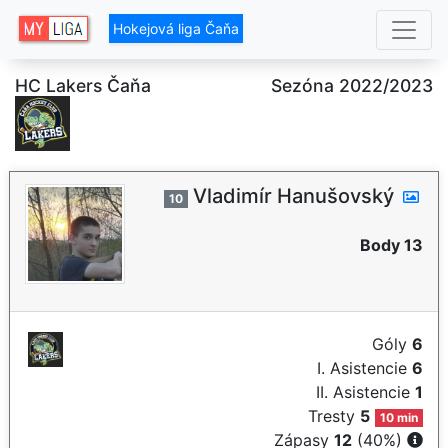
Hokejová liga Čaňa
HC Lakers Čaňa
Sezóna 2022/2023
Vladimír Hanušovský
10
Body 13
Góly
6
I. Asistencie
6
II. Asistencie
1
Tresty
5
10 min
Zápasy
12
(40%)