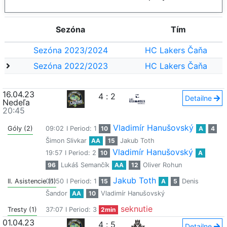
Sezóna
Tím
Sezóna 2023/2024
HC Lakers Čaňa
Sezóna 2022/2023
HC Lakers Čaňa
16.04.23
4
:
2
Detailne
Nedeľa
20:45
Vladimír Hanušovský
Góly (2)
09:02
I Period: 1
10
A
4
Šimon Slivkar
AA
15
Jakub Toth
Vladimír Hanušovský
19:57
I Period: 2
10
A
96
Lukáš Semančík
AA
12
Oliver Rohun
Jakub Toth
II. Asistencie (1)
06:50
I Period: 1
15
A
5
Denis
Šandor
AA
10
Vladimír Hanušovský
seknutie
Tresty (1)
37:07
I Period: 3
2min
01.04.23
4
:
5
Detailne