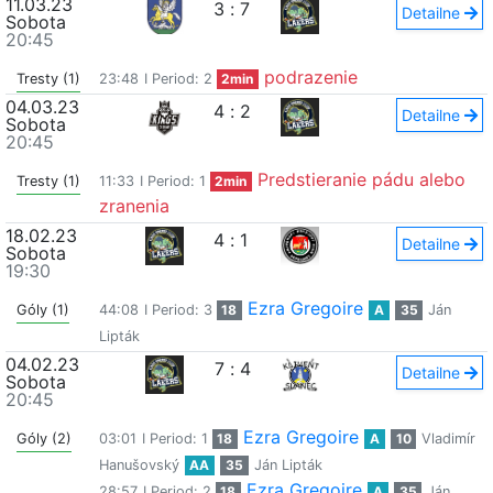
11.03.23
3
:
7
Detailne
Sobota
20:45
podrazenie
Tresty (1)
23:48
I Period: 2
2min
04.03.23
4
:
2
Detailne
Sobota
20:45
Predstieranie pádu alebo
Tresty (1)
11:33
I Period: 1
2min
zranenia
18.02.23
4
:
1
Detailne
Sobota
19:30
Ezra Gregoire
Góly (1)
44:08
I Period: 3
18
A
35
Ján
Lipták
04.02.23
7
:
4
Detailne
Sobota
20:45
Ezra Gregoire
Góly (2)
03:01
I Period: 1
18
A
10
Vladimír
Hanušovský
AA
35
Ján Lipták
Ezra Gregoire
28:57
I Period: 2
18
A
35
Ján