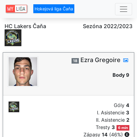
Hokejová liga Čaňa
HC Lakers Čaňa
Sezóna 2022/2023
Ezra Gregoire
18
Body 9
Góly
4
I. Asistencie
3
II. Asistencie
2
Tresty
3
6 min
Zápasy
14
(46%)