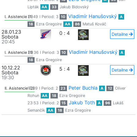
Lipták
AA
33
Jakub Bidovský
Vladimír Hanušovský
I. Asistencie (1)
31:49
I Period: 3
10
A
18
Ezra Gregoire
AA
86
Matuš Kováč
28.01.23
0
:
4
Detailne
Sobota
20:45
Vladimír Hanušovský
I. Asistencie (1)
34:36
I Period: 3
10
A
18
Ezra Gregoire
10.12.22
5
:
4
Detailne
Sobota
19:30
Peter Buchla
II. Asistencie (2)
17:09
I Period: 2
23
A
12
Oliver
Rohun
AA
18
Ezra Gregoire
Jakub Toth
23:53
I Period: 2
15
A
96
Lukáš
Semančík
AA
18
Ezra Gregoire