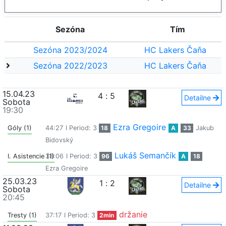
Sezóna
Tím
Sezóna 2023/2024
HC Lakers Čaňa
Sezóna 2022/2023
HC Lakers Čaňa
15.04.23
4
:
5
Detailne
Sobota
19:30
Ezra Gregoire
Góly (1)
44:27
I Period: 3
18
A
33
Jakub
Bidovský
Lukáš Semančík
I. Asistencie (1)
38:06
I Period: 3
96
A
18
Ezra Gregoire
25.03.23
1
:
2
Detailne
Sobota
20:45
držanie
Tresty (1)
37:17
I Period: 3
2min