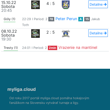
15.10.22
4
:
5
Detailne
Sobota
20:45
Peter Perun
Góly (1)
22:29
I Period: 2
78
A
15
Jakub
Toth
08.10.22
2
:
5
Detailne
Sobota
19:30
Vrazenie na mantinel
Tresty (1)
24:01
I Period: 2
2min
myliga.cloud
Od roku 2017 portál myliga.cloud pomáha hokejovým
fanúšikom na Slovensku vytvárať turnaje a ligy.