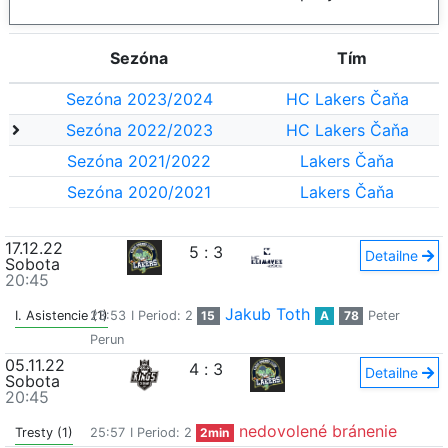
Sezóna
Tím
Sezóna 2023/2024
HC Lakers Čaňa
Sezóna 2022/2023
HC Lakers Čaňa
Sezóna 2021/2022
Lakers Čaňa
Sezóna 2020/2021
Lakers Čaňa
17.12.22
5
:
3
Detailne
Sobota
20:45
Jakub Toth
I. Asistencie (1)
23:53
I Period: 2
15
A
78
Peter
Perun
05.11.22
4
:
3
Detailne
Sobota
20:45
nedovolené bránenie
Tresty (1)
25:57
I Period: 2
2min