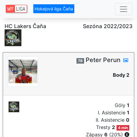
Hokejová liga Čaňa
HC Lakers Čaňa
Sezóna 2022/2023
Peter Perun
78
Body 2
Góly
1
I. Asistencie
1
II. Asistencie
0
Tresty
2
4 min
Zápasy
6
(20%)