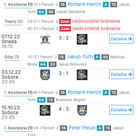
Richard Herich
I. Asistencie (1)
20:12
I Period: 2
16
A
15
Jakub
Toth
AA
96
Lukáš Semančík
nedovolené bránenie
Tresty (2)
29:51
I Period: 2
2min
nedovolené bránenie
40:37
I Period: 3
2min
07.12.22
3
:
2
Detailne
Streda
18:15
Jakub Toth
Góly (1)
15:17
I Period: 2
15
A
90
Mathias
Binda
AA
33
Jakub Bidovský
03.12.22
3
:
1
Detailne
Sobota
20:45
Richard Herich
I. Asistencie (1)
19:40
I Period: 2
16
A
15
Jakub
Toth
AA
13
Branislav Begáni
15.10.22
4
:
5
Detailne
Sobota
20:45
Peter Perun
I. Asistencie (1)
22:29
I Period: 2
78
A
15
Jakub
Toth