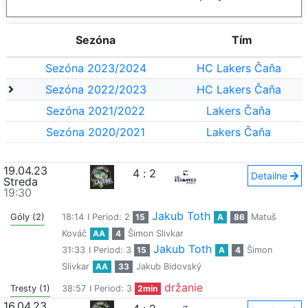
Sezóna
Tím
Sezóna 2023/2024
HC Lakers Čaňa
Sezóna 2022/2023
HC Lakers Čaňa
Sezóna 2021/2022
Lakers Čaňa
Sezóna 2020/2021
Lakers Čaňa
19.04.23
4
:
2
Detailne
Streda
19:30
Jakub Toth
Góly (2)
18:14
I Period: 2
15
A
86
Matuš
Kováč
AA
4
Šimon Slivkar
Jakub Toth
31:33
I Period: 3
15
A
4
Šimon
Slivkar
AA
33
Jakub Bidovský
držanie
Tresty (1)
38:57
I Period: 3
2min
16.04.23