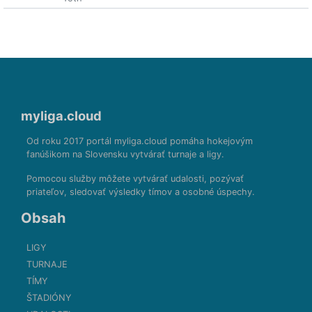
myliga.cloud
Od roku 2017 portál myliga.cloud pomáha hokejovým
fanúšikom na Slovensku vytvárať turnaje a ligy.
Pomocou služby môžete vytvárať udalosti, pozývať
priateľov, sledovať výsledky tímov a osobné úspechy.
Obsah
LIGY
TURNAJE
TÍMY
ŠTADIÓNY