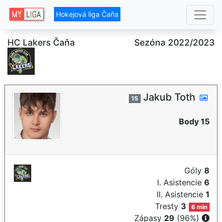
Hokejová liga Čaňa
HC Lakers Čaňa
Sezóna 2022/2023
Jakub Toth
15
Body 15
Góly
8
I. Asistencie
6
II. Asistencie
1
Tresty
3
6 min
Zápasy
29
(96%)