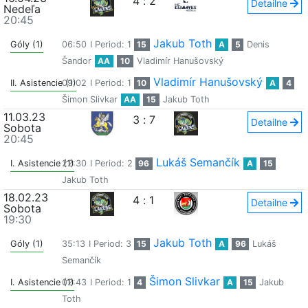
4
:
2
Detailne
Nedeľa
20:45
Jakub Toth
Góly (1)
06:50
I Period: 1
15
A
5
Denis
Šandor
AA
10
Vladimír Hanušovský
Vladimír Hanušovský
II. Asistencie (1)
09:02
I Period: 1
10
A
4
Šimon Slivkar
AA
15
Jakub Toth
11.03.23
3
:
7
Detailne
Sobota
20:45
Lukáš Semančík
I. Asistencie (1)
22:30
I Period: 2
96
A
15
Jakub Toth
18.02.23
4
:
1
Detailne
Sobota
19:30
Jakub Toth
Góly (1)
35:13
I Period: 3
15
A
96
Lukáš
Semančík
Šimon Slivkar
I. Asistencie (1)
02:43
I Period: 1
4
A
15
Jakub
Toth