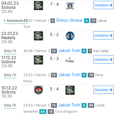
04.02.23
7
:
4
Detailne
Sobota
20:45
Šimon Slivkar
I. Asistencie (1)
02:02
I Period: 1
4
A
15
Jakub
Toth
22.01.23
5
:
2
Detailne
Nedeľa
20:45
Jakub Toth
Góly (1)
39:08
I Period: 3
15
A
7
Ivan Salák
17.12.22
5
:
3
Detailne
Sobota
20:45
Jakub Toth
Góly (1)
23:53
I Period: 2
15
A
78
Peter
Perun
10.12.22
5
:
4
Detailne
Sobota
19:30
Jakub Toth
Góly (1)
23:53
I Period: 2
15
A
96
Lukáš
Semančík
AA
18
Ezra Gregoire