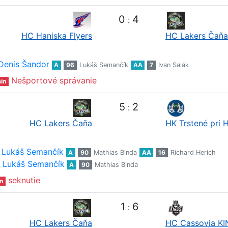
0
4
:
HC Haniska Flyers
HC Lakers Čaňa
Denis Šandor
A
96
Lukáš Semančík
AA
7
Ivan Salák
Nešportové správanie
in
5
2
:
HC Lakers Čaňa
HK Trstené pri 
Lukáš Semančík
A
90
Mathias Binda
AA
16
Richard Herich
Lukáš Semančík
A
90
Mathias Binda
seknutie
n
1
6
:
HC Lakers Čaňa
HC Cassovia K