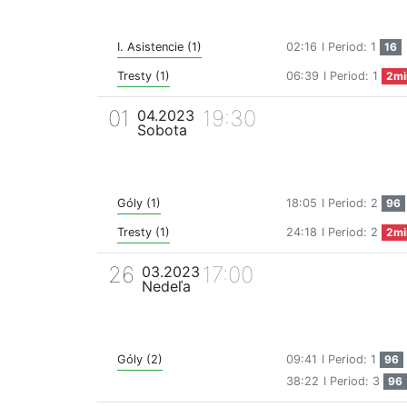
I. Asistencie (1)
02:16
I Period: 1
16
Tresty (1)
06:39
I Period: 1
2mi
01
19:30
04.2023
Sobota
Góly (1)
18:05
I Period: 2
96
Tresty (1)
24:18
I Period: 2
2mi
26
17:00
03.2023
Nedeľa
Góly (2)
09:41
I Period: 1
96
38:22
I Period: 3
96