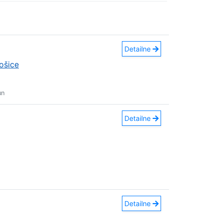
Detailne
ošice
un
Detailne
Detailne