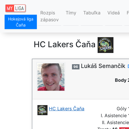
Rozpis
Tímy
Tabuľka
Videá
Hokejová liga
zápasov
Čaňa
HC Lakers Čaňa
Lukáš Semančík
96
Body 
HC Lakers Čaňa
Góly
I. Asistencie
II. Asistenci