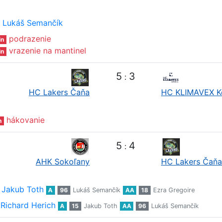
Lukáš Semančík
podrazenie
in
vrazenie na mantinel
in
5
3
:
HC Lakers Čaňa
HC KLIMAVEX K
hákovanie
n
5
4
:
AHK Sokoľany
HC Lakers Čaňa
Jakub Toth
A
96
Lukáš Semančík
AA
18
Ezra Gregoire
Richard Herich
A
15
Jakub Toth
AA
96
Lukáš Semančík