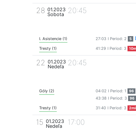
28
20:45
01.2023
Sobota
I. Asistencie (1)
27:03
I Period: 2
5
Tresty (1)
41:29
I Period: 3
10m
22
20:45
01.2023
Nedeľa
Góly (2)
04:02
I Period: 1
96
43:38
I Period: 3
96
Tresty (1)
31:40
I Period: 3
2mi
15
17:00
01.2023
Nedeľa