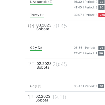
I. Asistencie (2)
16:30
I Period: 2
33
41:40
I Period: 3
90
Tresty (1)
37:07
I Period: 3
2mi
04
20:45
03.2023
Sobota
Góly (2)
06:56
I Period: 1
96
12:42
I Period: 1
96
25
20:45
02.2023
Sobota
Góly (1)
03:47
I Period: 1
96
18
19:30
02.2023
Sobota