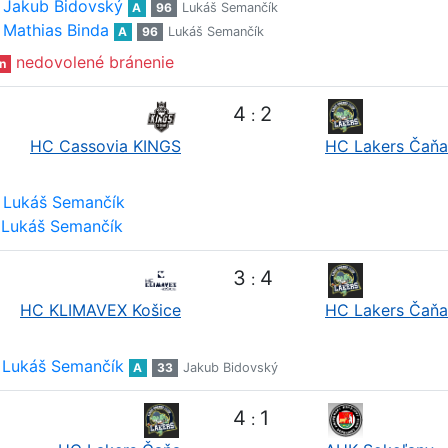
Jakub Bidovský
A
96
Lukáš Semančík
Mathias Binda
A
96
Lukáš Semančík
nedovolené bránenie
n
4
2
:
HC Cassovia KINGS
HC Lakers Čaňa
Lukáš Semančík
Lukáš Semančík
3
4
:
HC KLIMAVEX Košice
HC Lakers Čaňa
Lukáš Semančík
A
33
Jakub Bidovský
4
1
: