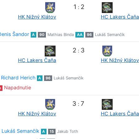
1
2
:
HK Nižný Klátov
HC Lakers Čaňa
Denis Šandor
A
90
Mathias Binda
AA
96
Lukáš Semančík
2
3
:
HC Lakers Čaňa
HK Nižný Klátov
Richard Herich
A
96
Lukáš Semančík
Napadnutie
n
3
7
:
HK Nižný Klátov
HC Lakers Čaňa
Lukáš Semančík
A
15
Jakub Toth