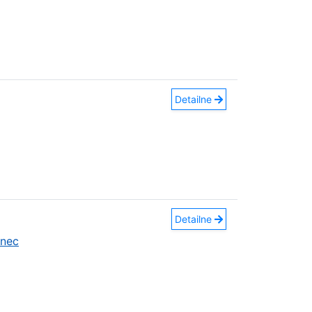
Detailne
Detailne
anec