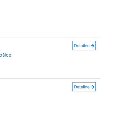
Detailne
ošice
Detailne