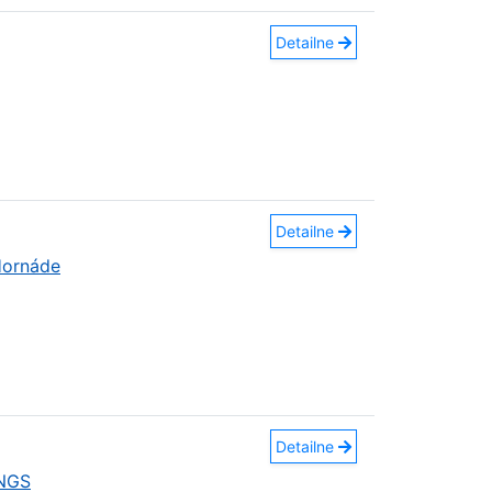
Detailne
Detailne
Hornáde
Detailne
INGS