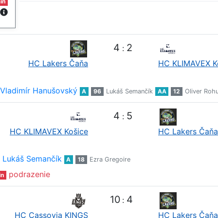
in
4
2
:
HC Lakers Čaňa
HC KLIMAVEX K
Vladimír Hanušovský
A
96
Lukáš Semančík
AA
12
Oliver Roh
4
5
:
HC KLIMAVEX Košice
HC Lakers Čaňa
Lukáš Semančík
A
18
Ezra Gregoire
podrazenie
in
10
4
:
HC Cassovia KINGS
HC Lakers Čaňa