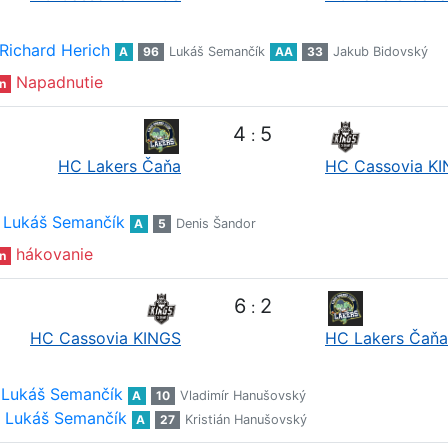
Richard Herich
A
96
Lukáš Semančík
AA
33
Jakub Bidovský
Napadnutie
n
4
5
:
HC Lakers Čaňa
HC Cassovia K
Lukáš Semančík
A
5
Denis Šandor
hákovanie
n
6
2
:
HC Cassovia KINGS
HC Lakers Čaňa
Lukáš Semančík
A
10
Vladimír Hanušovský
Lukáš Semančík
A
27
Kristián Hanušovský