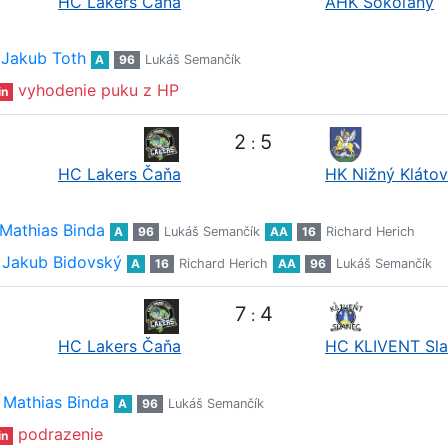
HC Lakers Čaňa
AHK Sokoľany
Jakub Toth
A
96
Lukáš Semančík
vyhodenie puku z HP
in
2
5
:
HC Lakers Čaňa
HK Nižný Klátov
Mathias Binda
A
96
Lukáš Semančík
AA
16
Richard Herich
Jakub Bidovský
A
16
Richard Herich
AA
96
Lukáš Semančík
7
4
:
HC Lakers Čaňa
HC KLIVENT Sl
Mathias Binda
A
96
Lukáš Semančík
podrazenie
in