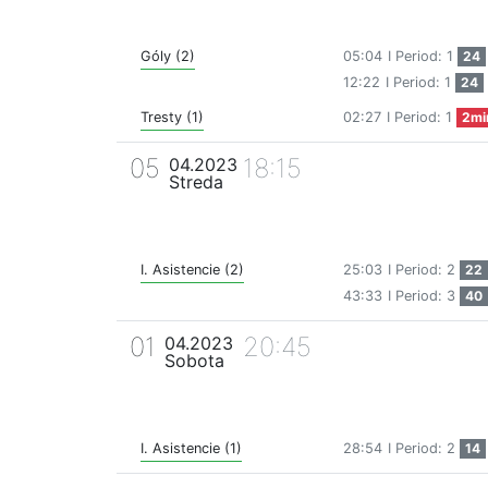
Góly (2)
05:04
I Period: 1
24
12:22
I Period: 1
24
Tresty (1)
02:27
I Period: 1
2mi
05
18:15
04.2023
Streda
I. Asistencie (2)
25:03
I Period: 2
22
43:33
I Period: 3
40
01
20:45
04.2023
Sobota
I. Asistencie (1)
28:54
I Period: 2
14