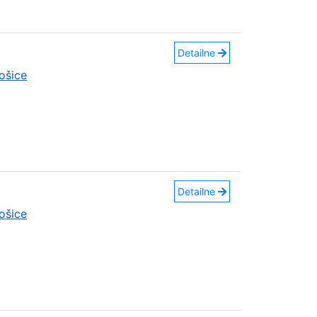
Detailne
ošice
Detailne
ošice