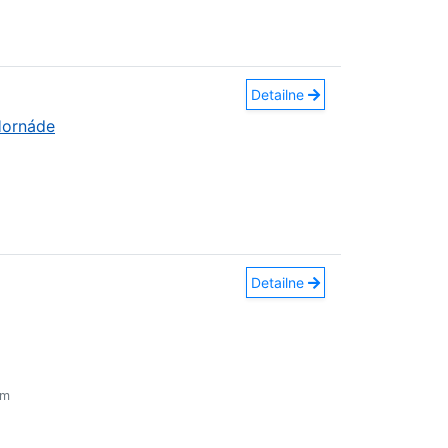
Detailne
Hornáde
Detailne
em