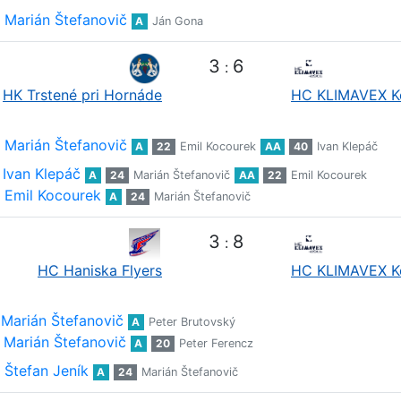
Marián Štefanovič
A
Ján Gona
3
6
:
HK Trstené pri Hornáde
HC KLIMAVEX K
Marián Štefanovič
A
22
Emil Kocourek
AA
40
Ivan Klepáč
Ivan Klepáč
A
24
Marián Štefanovič
AA
22
Emil Kocourek
Emil Kocourek
A
24
Marián Štefanovič
3
8
:
HC Haniska Flyers
HC KLIMAVEX K
Marián Štefanovič
A
Peter Brutovský
Marián Štefanovič
A
20
Peter Ferencz
Štefan Jeník
A
24
Marián Štefanovič