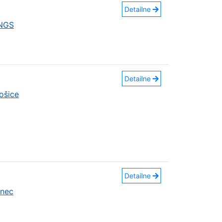
Detailne
INGS
Detailne
ošice
Detailne
anec