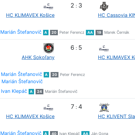
2
3
:
HC KLIMAVEX Košice
HC Cassovia K
Marián Štefanovič
A
20
Peter Ferencz
AA
19
Marek Černák
6
5
:
AHK Sokoľany
HC KLIMAVEX K
Marián Štefanovič
A
20
Peter Ferencz
Marián Štefanovič
Ivan Klepáč
A
24
Marián Štefanovič
7
4
:
HC KLIMAVEX Košice
HC KLIVENT Sl
Marián Štefanovič
A
40
Ivan Klepáč
AA
Ján Gona