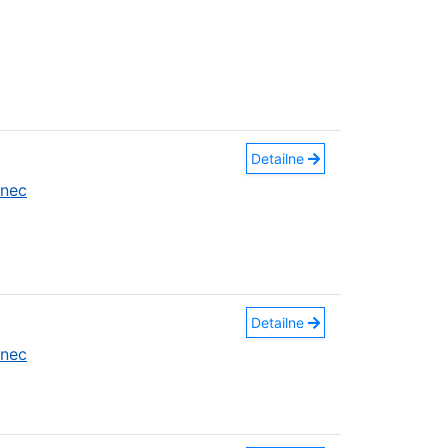
Detailne
anec
Detailne
anec