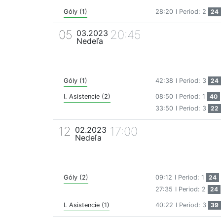
Góly (1)
28:20
I Period: 2
24
05
20:45
03.2023
Nedeľa
Góly (1)
42:38
I Period: 3
24
I. Asistencie (2)
08:50
I Period: 1
40
33:50
I Period: 3
22
12
17:00
02.2023
Nedeľa
Góly (2)
09:12
I Period: 1
24
27:35
I Period: 2
24
I. Asistencie (1)
40:22
I Period: 3
39