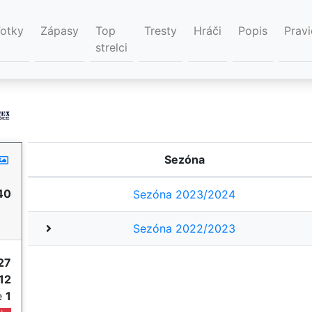
Fotky
Zápasy
Top
Tresty
Hráči
Popis
Pravi
strelci
Sezóna
40
Sezóna 2023/2024
Sezóna 2022/2023
27
12
ie
1