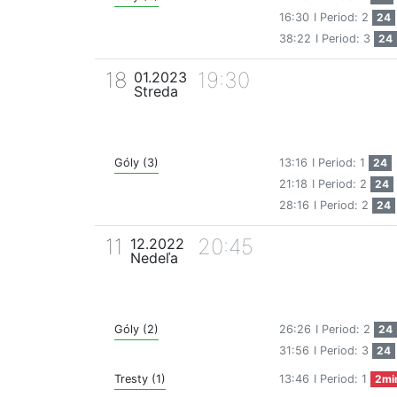
16:30
I Period: 2
24
38:22
I Period: 3
24
18
19:30
01.2023
Streda
Góly (3)
13:16
I Period: 1
24
21:18
I Period: 2
24
28:16
I Period: 2
24
11
20:45
12.2022
Nedeľa
Góly (2)
26:26
I Period: 2
24
31:56
I Period: 3
24
Tresty (1)
13:46
I Period: 1
2mi