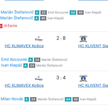
Marián Štefanovič
A
22
Emil Kocourek
AA
40
Ivan Klepáč
Marián Štefanovič
A
40
Ivan Klepáč
držanie
n
2
8
:
HC KLIMAVEX Košice
HC KLIVENT Sl
Emil Kocourek
A
24
Marián Štefanovič
Ivan Klepáč
A
24
Marián Štefanovič
3
4
:
HC KLIMAVEX Košice
HC KLIVENT Sl
Milan Novák
A
24
Marián Štefanovič
AA
40
Ivan Klepáč