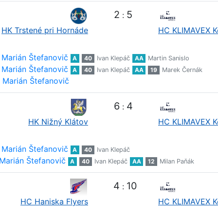
2
5
:
HK Trstené pri Hornáde
HC KLIMAVEX K
Marián Štefanovič
A
40
Ivan Klepáč
AA
Martin Sanislo
Marián Štefanovič
A
40
Ivan Klepáč
AA
19
Marek Černák
Marián Štefanovič
6
4
:
HK Nižný Klátov
HC KLIMAVEX K
Marián Štefanovič
A
40
Ivan Klepáč
Marián Štefanovič
A
40
Ivan Klepáč
AA
12
Milan Paňák
4
10
:
HC Haniska Flyers
HC KLIMAVEX K