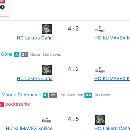
in
4
2
:
HC Lakers Čaňa
HC KLIMAVEX K
 Gona
A
24
Marián Štefanovič
4
2
:
HC Lakers Čaňa
HC KLIMAVEX K
Marián Štefanovič
A
22
Emil Kocourek
AA
Ján Gona
podrazenie
in
4
5
:
HC KLIMAVEX Košice
HC Lakers Čaňa