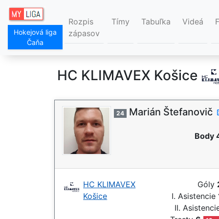
Rozpis
Tímy
Tabuľka
Videá
Hokejová liga
zápasov
Čaňa
HC KLIMAVEX Košice
Marián Štefanovič
24
Body 
HC KLIMAVEX
Góly
Košice
I. Asistencie
II. Asistenc