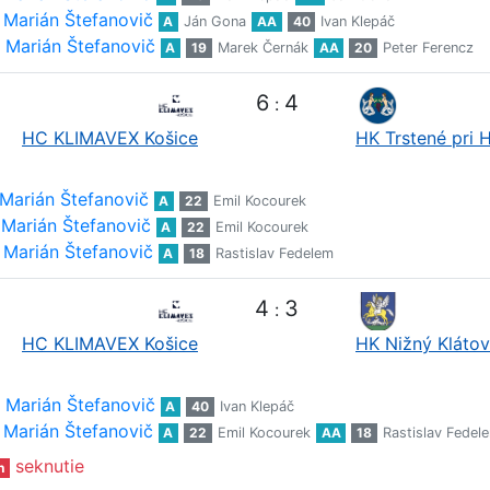
Marián Štefanovič
A
Ján Gona
AA
40
Ivan Klepáč
Marián Štefanovič
A
19
Marek Černák
AA
20
Peter Ferencz
6
4
:
HC KLIMAVEX Košice
HK Trstené pri 
Marián Štefanovič
A
22
Emil Kocourek
Marián Štefanovič
A
22
Emil Kocourek
Marián Štefanovič
A
18
Rastislav Fedelem
4
3
:
HC KLIMAVEX Košice
HK Nižný Klátov
Marián Štefanovič
A
40
Ivan Klepáč
Marián Štefanovič
A
22
Emil Kocourek
AA
18
Rastislav Fedel
seknutie
n