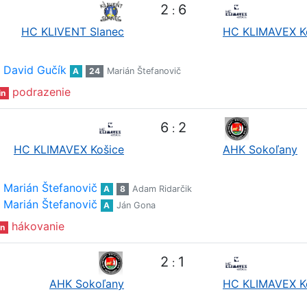
2
6
:
HC KLIVENT Slanec
HC KLIMAVEX K
David Gučík
A
24
Marián Štefanovič
podrazenie
in
6
2
:
HC KLIMAVEX Košice
AHK Sokoľany
Marián Štefanovič
A
8
Adam Ridarčik
Marián Štefanovič
A
Ján Gona
hákovanie
n
2
1
:
AHK Sokoľany
HC KLIMAVEX K