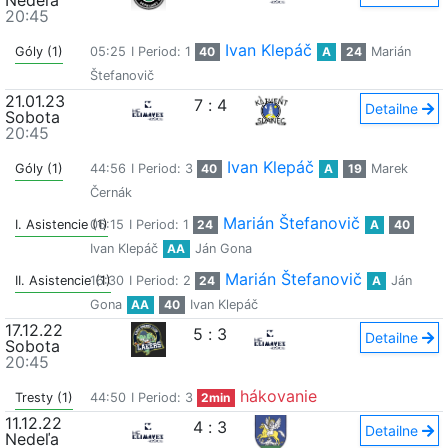
Nedeľa
20:45
Ivan Klepáč
Góly (1)
05:25
I Period: 1
40
A
24
Marián
Štefanovič
21.01.23
7
:
4
Detailne
Sobota
20:45
Ivan Klepáč
Góly (1)
44:56
I Period: 3
40
A
19
Marek
Černák
Marián Štefanovič
I. Asistencie (1)
06:15
I Period: 1
24
A
40
Ivan Klepáč
AA
Ján Gona
Marián Štefanovič
II. Asistencie (1)
16:30
I Period: 2
24
A
Ján
Gona
AA
40
Ivan Klepáč
17.12.22
5
:
3
Detailne
Sobota
20:45
hákovanie
Tresty (1)
44:50
I Period: 3
2min
11.12.22
4
:
3
Detailne
Nedeľa