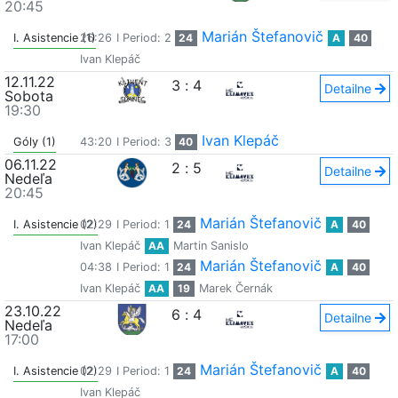
20:45
Marián Štefanovič
I. Asistencie (1)
26:26
I Period: 2
24
A
40
Ivan Klepáč
12.11.22
3
:
4
Detailne
Sobota
19:30
Ivan Klepáč
Góly (1)
43:20
I Period: 3
40
06.11.22
2
:
5
Detailne
Nedeľa
20:45
Marián Štefanovič
I. Asistencie (2)
02:29
I Period: 1
24
A
40
Ivan Klepáč
AA
Martin Sanislo
Marián Štefanovič
04:38
I Period: 1
24
A
40
Ivan Klepáč
AA
19
Marek Černák
23.10.22
6
:
4
Detailne
Nedeľa
17:00
Marián Štefanovič
I. Asistencie (2)
02:29
I Period: 1
24
A
40
Ivan Klepáč