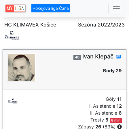
Hokejová liga Čaňa
HC KLIMAVEX Košice
Sezóna 2022/2023
Ivan Klepáč
40
Body 29
Góly
11
I. Asistencie
12
II. Asistencie
6
Tresty
5
8 min
Zápasy
26
(83%)