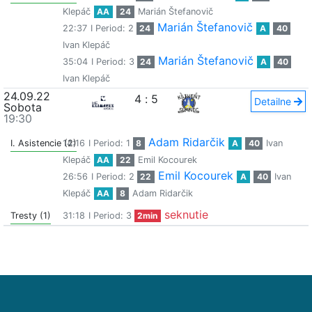
Klepáč
AA
24
Marián Štefanovič
Marián Štefanovič
22:37
I Period: 2
24
A
40
Ivan Klepáč
Marián Štefanovič
35:04
I Period: 3
24
A
40
Ivan Klepáč
24.09.22
4
:
5
Detailne
Sobota
19:30
Adam Ridarčik
I. Asistencie (2)
14:16
I Period: 1
8
A
40
Ivan
Klepáč
AA
22
Emil Kocourek
Emil Kocourek
26:56
I Period: 2
22
A
40
Ivan
Klepáč
AA
8
Adam Ridarčik
seknutie
Tresty (1)
31:18
I Period: 3
2min