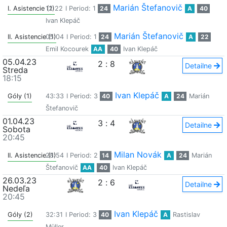
Marián Štefanovič
I. Asistencie (1)
12:22
I Period: 1
24
A
40
Ivan Klepáč
Marián Štefanovič
II. Asistencie (1)
05:04
I Period: 1
24
A
22
Emil Kocourek
AA
40
Ivan Klepáč
05.04.23
2
:
8
Detailne
Streda
18:15
Ivan Klepáč
Góly (1)
43:33
I Period: 3
40
A
24
Marián
Štefanovič
01.04.23
3
:
4
Detailne
Sobota
20:45
Milan Novák
II. Asistencie (1)
28:54
I Period: 2
14
A
24
Marián
Štefanovič
AA
40
Ivan Klepáč
26.03.23
2
:
6
Detailne
Nedeľa
20:45
Ivan Klepáč
Góly (2)
32:31
I Period: 3
40
A
Rastislav
Müller