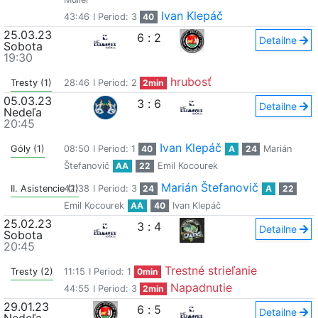
Ivan Klepáč
43:46
I Period: 3
40
25.03.23
6
:
2
Detailne
Sobota
19:30
hrubosť
Tresty (1)
28:46
I Period: 2
2min
05.03.23
3
:
6
Detailne
Nedeľa
20:45
Ivan Klepáč
Góly (1)
08:50
I Period: 1
40
A
24
Marián
Štefanovič
AA
22
Emil Kocourek
Marián Štefanovič
II. Asistencie (1)
42:38
I Period: 3
24
A
22
Emil Kocourek
AA
40
Ivan Klepáč
25.02.23
3
:
4
Detailne
Sobota
20:45
Trestné strieľanie
Tresty (2)
11:15
I Period: 1
0min
Napadnutie
44:55
I Period: 3
2min
29.01.23
6
:
5
Detailne