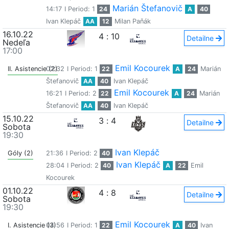
Marián Štefanovič
14:17
I Period: 1
24
A
40
Ivan Klepáč
AA
12
Milan Paňák
16.10.22
4
:
10
Detailne
Nedeľa
17:00
Emil Kocourek
II. Asistencie (2)
02:32
I Period: 1
22
A
24
Marián
Štefanovič
AA
40
Ivan Klepáč
Emil Kocourek
16:21
I Period: 2
22
A
24
Marián
Štefanovič
AA
40
Ivan Klepáč
15.10.22
3
:
4
Detailne
Sobota
19:30
Ivan Klepáč
Góly (2)
21:36
I Period: 2
40
Ivan Klepáč
28:04
I Period: 2
40
A
22
Emil
Kocourek
01.10.22
4
:
8
Detailne
Sobota
19:30
Emil Kocourek
I. Asistencie (3)
04:56
I Period: 1
22
A
40
Ivan