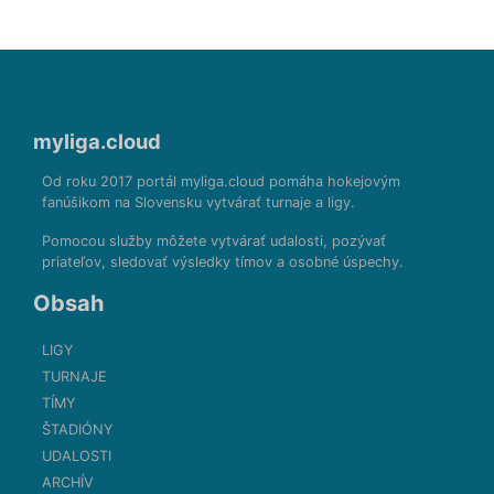
myliga.cloud
Od roku 2017 portál myliga.cloud pomáha hokejovým
fanúšikom na Slovensku vytvárať turnaje a ligy.
Pomocou služby môžete vytvárať udalosti, pozývať
priateľov, sledovať výsledky tímov a osobné úspechy.
Obsah
LIGY
TURNAJE
TÍMY
ŠTADIÓNY
UDALOSTI
ARCHÍV