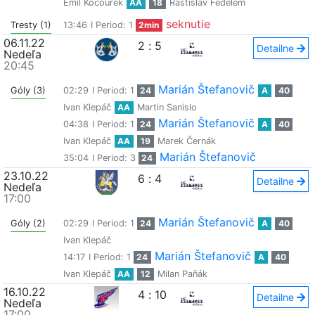
Emil Kocourek
AA
18
Rastislav Fedelem
seknutie
Tresty (1)
13:46
I Period: 1
2min
06.11.22
2
:
5
Detailne
Nedeľa
20:45
Marián Štefanovič
Góly (3)
02:29
I Period: 1
24
A
40
Ivan Klepáč
AA
Martin Sanislo
Marián Štefanovič
04:38
I Period: 1
24
A
40
Ivan Klepáč
AA
19
Marek Černák
Marián Štefanovič
35:04
I Period: 3
24
23.10.22
6
:
4
Detailne
Nedeľa
17:00
Marián Štefanovič
Góly (2)
02:29
I Period: 1
24
A
40
Ivan Klepáč
Marián Štefanovič
14:17
I Period: 1
24
A
40
Ivan Klepáč
AA
12
Milan Paňák
16.10.22
4
:
10
Detailne
Nedeľa
17:00