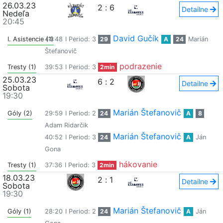
26.03.23
2
:
6
Detailne
Nedeľa
20:45
David Gučík
I. Asistencie (1)
44:48
I Period: 3
29
A
24
Marián
Štefanovič
podrazenie
Tresty (1)
39:53
I Period: 3
2min
25.03.23
6
:
2
Detailne
Sobota
19:30
Marián Štefanovič
Góly (2)
29:59
I Period: 2
24
A
8
Adam Ridarčik
Marián Štefanovič
40:52
I Period: 3
24
A
Ján
Gona
hákovanie
Tresty (1)
37:36
I Period: 3
2min
18.03.23
2
:
1
Detailne
Sobota
19:30
Marián Štefanovič
Góly (1)
28:20
I Period: 2
24
A
Ján