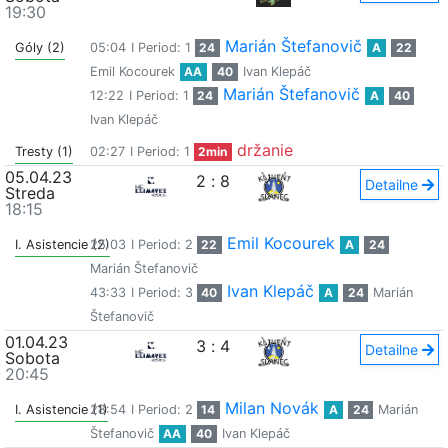
19:30
Marián Štefanovič
Góly (2)
05:04
I Period: 1
24
A
22
Emil Kocourek
AA
40
Ivan Klepáč
Marián Štefanovič
12:22
I Period: 1
24
A
40
Ivan Klepáč
držanie
Tresty (1)
02:27
I Period: 1
2min
05.04.23
2
:
8
Detailne
Streda
18:15
Emil Kocourek
I. Asistencie (2)
25:03
I Period: 2
22
A
24
Marián Štefanovič
Ivan Klepáč
43:33
I Period: 3
40
A
24
Marián
Štefanovič
01.04.23
3
:
4
Detailne
Sobota
20:45
Milan Novák
I. Asistencie (1)
28:54
I Period: 2
14
A
24
Marián
Štefanovič
AA
40
Ivan Klepáč