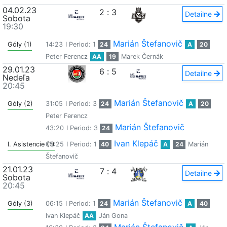
04.02.23
2
:
3
Detailne
Sobota
19:30
Marián Štefanovič
Góly (1)
14:23
I Period: 1
24
A
20
Peter Ferencz
AA
19
Marek Černák
29.01.23
6
:
5
Detailne
Nedeľa
20:45
Marián Štefanovič
Góly (2)
31:05
I Period: 3
24
A
20
Peter Ferencz
Marián Štefanovič
43:20
I Period: 3
24
Ivan Klepáč
I. Asistencie (1)
05:25
I Period: 1
40
A
24
Marián
Štefanovič
21.01.23
7
:
4
Detailne
Sobota
20:45
Marián Štefanovič
Góly (3)
06:15
I Period: 1
24
A
40
Ivan Klepáč
AA
Ján Gona