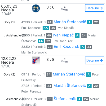
Gona
05.03.23
3
:
6
Detailne
Nedeľa
20:45
Marián Štefanovič
Góly (1)
42:38
I Period: 3
24
A
22
Emil Kocourek
AA
40
Ivan Klepáč
Ivan Klepáč
I. Asistencie (2)
08:50
I Period: 1
40
A
24
Marián
Štefanovič
AA
22
Emil Kocourek
Emil Kocourek
33:50
I Period: 3
22
A
24
Marián Štefanovič
12.02.23
3
:
8
Detailne
Nedeľa
17:00
Marián Štefanovič
Góly (2)
09:12
I Period: 1
24
A
Peter
Brutovský
Marián Štefanovič
27:35
I Period: 2
24
A
20
Peter Ferencz
Štefan Jeník
I. Asistencie (1)
40:22
I Period: 3
39
A
24
Marián
Štefanovič