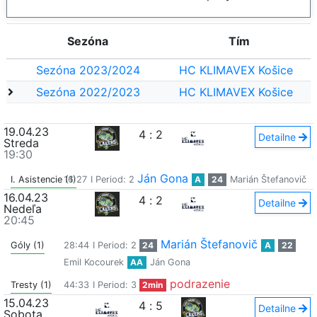
Sezóna
Tím
Sezóna 2023/2024
HC KLIMAVEX Košice
Sezóna 2022/2023
HC KLIMAVEX Košice
19.04.23
4
:
2
Detailne
Streda
19:30
Ján Gona
I. Asistencie (1)
16:27
I Period: 2
A
24
Marián Štefanovič
16.04.23
4
:
2
Detailne
Nedeľa
20:45
Marián Štefanovič
Góly (1)
28:44
I Period: 2
24
A
22
Emil Kocourek
AA
Ján Gona
podrazenie
Tresty (1)
44:33
I Period: 3
2min
15.04.23
4
:
5
Detailne
Sobota