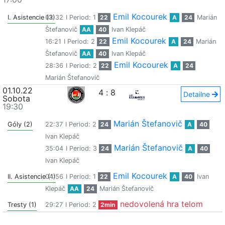
Emil Kocourek
I. Asistencie (3)
02:32
I Period: 1
22
A
24
Marián
Štefanovič
AA
40
Ivan Klepáč
Emil Kocourek
16:21
I Period: 2
22
A
24
Marián
Štefanovič
AA
40
Ivan Klepáč
Emil Kocourek
28:36
I Period: 2
22
A
24
Marián Štefanovič
01.10.22
4
:
8
Detailne
Sobota
19:30
Marián Štefanovič
Góly (2)
22:37
I Period: 2
24
A
40
Ivan Klepáč
Marián Štefanovič
35:04
I Period: 3
24
A
40
Ivan Klepáč
Emil Kocourek
II. Asistencie (1)
04:56
I Period: 1
22
A
40
Ivan
Klepáč
AA
24
Marián Štefanovič
nedovolená hra telom
Tresty (1)
29:27
I Period: 2
2min