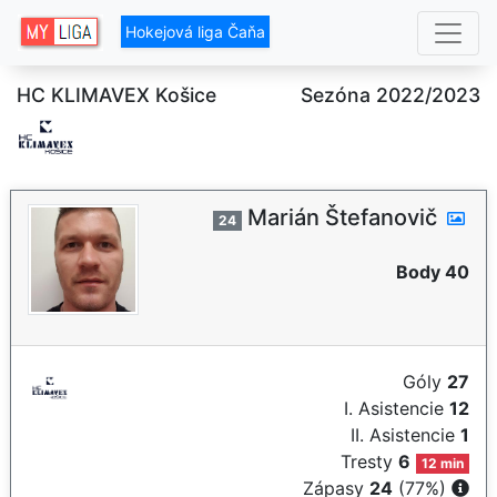
Hokejová liga Čaňa
HC KLIMAVEX Košice
Sezóna 2022/2023
Marián Štefanovič
24
Body 40
Góly
27
I. Asistencie
12
II. Asistencie
1
Tresty
6
12 min
Zápasy
24
(77%)