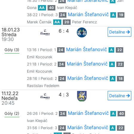
Marián Štefanovič
16:30
I Period: 2
24
A
Ján
Gona
AA
40
Ivan Klepáč
Marián Štefanovič
38:22
I Period: 3
24
A
19
Marek Černák
AA
20
Peter Ferencz
18.01.23
6
:
4
Detailne
Streda
19:30
Marián Štefanovič
Góly (3)
13:16
I Period: 1
24
A
22
Emil Kocourek
Marián Štefanovič
21:18
I Period: 2
24
A
22
Emil Kocourek
Marián Štefanovič
28:16
I Period: 2
24
A
18
Rastislav Fedelem
11.12.22
4
:
3
Detailne
Nedeľa
20:45
Marián Štefanovič
Góly (2)
26:26
I Period: 2
24
A
40
Ivan Klepáč
Marián Štefanovič
31:56
I Period: 3
24
A
22