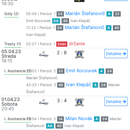
19:30
Marián Štefanovič
Góly (2)
05:04
I Period: 1
24
A
22
Emil Kocourek
AA
40
Ivan Klepáč
Marián Štefanovič
12:22
I Period: 1
24
A
40
Ivan Klepáč
držanie
Tresty (1)
02:27
I Period: 1
2min
05.04.23
2
:
8
Detailne
Streda
18:15
Emil Kocourek
I. Asistencie (2)
25:03
I Period: 2
22
A
24
Marián Štefanovič
Ivan Klepáč
43:33
I Period: 3
40
A
24
Marián
Štefanovič
01.04.23
3
:
4
Detailne
Sobota
20:45
Milan Novák
I. Asistencie (1)
28:54
I Period: 2
14
A
24
Marián
Štefanovič
AA
40
Ivan Klepáč