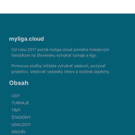
myliga.cloud
Od roku 2017 portál myliga.cloud pomáha hokejovým
fanúšikom na Slovensku vytvárať turnaje a ligy.
Pomocou služby môžete vytvárať udalosti, pozývať
priateľov, sledovať výsledky tímov a osobné úspechy.
Obsah
LIGY
TURNAJE
TÍMY
ŠTADIÓNY
UDALOSTI
ARCHÍV