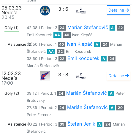
Gona
05.03.23
3
:
6
Detailne
Nedeľa
20:45
Marián Štefanovič
Góly (1)
42:38
I Period: 3
24
A
22
Emil Kocourek
AA
40
Ivan Klepáč
Ivan Klepáč
I. Asistencie (2)
08:50
I Period: 1
40
A
24
Marián
Štefanovič
AA
22
Emil Kocourek
Emil Kocourek
33:50
I Period: 3
22
A
24
Marián Štefanovič
12.02.23
3
:
8
Detailne
Nedeľa
17:00
Marián Štefanovič
Góly (2)
09:12
I Period: 1
24
A
Peter
Brutovský
Marián Štefanovič
27:35
I Period: 2
24
A
20
Peter Ferencz
Štefan Jeník
I. Asistencie (1)
40:22
I Period: 3
39
A
24
Marián
Štefanovič