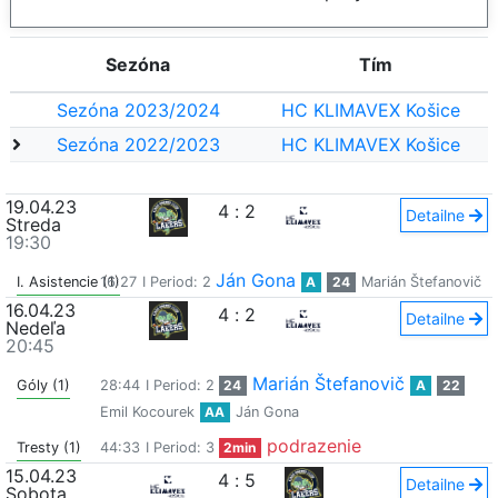
Sezóna
Tím
Sezóna 2023/2024
HC KLIMAVEX Košice
Sezóna 2022/2023
HC KLIMAVEX Košice
19.04.23
4
:
2
Detailne
Streda
19:30
Ján Gona
I. Asistencie (1)
16:27
I Period: 2
A
24
Marián Štefanovič
16.04.23
4
:
2
Detailne
Nedeľa
20:45
Marián Štefanovič
Góly (1)
28:44
I Period: 2
24
A
22
Emil Kocourek
AA
Ján Gona
podrazenie
Tresty (1)
44:33
I Period: 3
2min
15.04.23
4
:
5
Detailne
Sobota