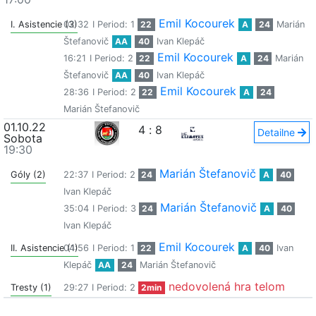
Emil Kocourek
I. Asistencie (3)
02:32
I Period: 1
22
A
24
Marián
Štefanovič
AA
40
Ivan Klepáč
Emil Kocourek
16:21
I Period: 2
22
A
24
Marián
Štefanovič
AA
40
Ivan Klepáč
Emil Kocourek
28:36
I Period: 2
22
A
24
Marián Štefanovič
01.10.22
4
:
8
Detailne
Sobota
19:30
Marián Štefanovič
Góly (2)
22:37
I Period: 2
24
A
40
Ivan Klepáč
Marián Štefanovič
35:04
I Period: 3
24
A
40
Ivan Klepáč
Emil Kocourek
II. Asistencie (1)
04:56
I Period: 1
22
A
40
Ivan
Klepáč
AA
24
Marián Štefanovič
nedovolená hra telom
Tresty (1)
29:27
I Period: 2
2min