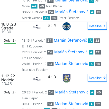
Marián Štefanovič
16:30
I Period: 2
24
A
Ján
Gona
AA
40
Ivan Klepáč
Marián Štefanovič
38:22
I Period: 3
24
A
19
Marek Černák
AA
20
Peter Ferencz
18.01.23
6
:
4
Detailne
Streda
19:30
Marián Štefanovič
Góly (3)
13:16
I Period: 1
24
A
22
Emil Kocourek
Marián Štefanovič
21:18
I Period: 2
24
A
22
Emil Kocourek
Marián Štefanovič
28:16
I Period: 2
24
A
18
Rastislav Fedelem
11.12.22
4
:
3
Detailne
Nedeľa
20:45
Marián Štefanovič
Góly (2)
26:26
I Period: 2
24
A
40
Ivan Klepáč
Marián Štefanovič
31:56
I Period: 3
24
A
22