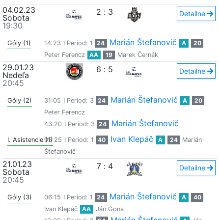
04.02.23
2
:
3
Detailne
Sobota
19:30
Marián Štefanovič
Góly (1)
14:23
I Period: 1
24
A
20
Peter Ferencz
AA
19
Marek Černák
29.01.23
6
:
5
Detailne
Nedeľa
20:45
Marián Štefanovič
Góly (2)
31:05
I Period: 3
24
A
20
Peter Ferencz
Marián Štefanovič
43:20
I Period: 3
24
Ivan Klepáč
I. Asistencie (1)
05:25
I Period: 1
40
A
24
Marián
Štefanovič
21.01.23
7
:
4
Detailne
Sobota
20:45
Marián Štefanovič
Góly (3)
06:15
I Period: 1
24
A
40
Ivan Klepáč
AA
Ján Gona