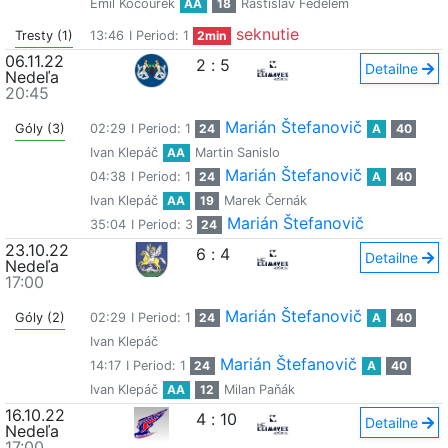
Emil Kocourek
AA
18
Rastislav Fedelem
seknutie
Tresty (1)
13:46
I Period: 1
2min
06.11.22
2
:
5
Detailne
Nedeľa
20:45
Marián Štefanovič
Góly (3)
02:29
I Period: 1
24
A
40
Ivan Klepáč
AA
Martin Sanislo
Marián Štefanovič
04:38
I Period: 1
24
A
40
Ivan Klepáč
AA
19
Marek Černák
Marián Štefanovič
35:04
I Period: 3
24
23.10.22
6
:
4
Detailne
Nedeľa
17:00
Marián Štefanovič
Góly (2)
02:29
I Period: 1
24
A
40
Ivan Klepáč
Marián Štefanovič
14:17
I Period: 1
24
A
40
Ivan Klepáč
AA
12
Milan Paňák
16.10.22
4
:
10
Detailne
Nedeľa
17:00