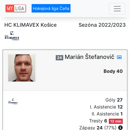
Hokejová liga Čaňa
HC KLIMAVEX Košice
Sezóna 2022/2023
Marián Štefanovič
24
Body 40
Góly
27
I. Asistencie
12
II. Asistencie
1
Tresty
6
12 min
Zápasy
24
(77%)