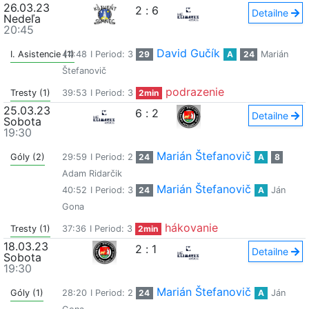
26.03.23
2
:
6
Detailne
Nedeľa
20:45
David Gučík
I. Asistencie (1)
44:48
I Period: 3
29
A
24
Marián
Štefanovič
podrazenie
Tresty (1)
39:53
I Period: 3
2min
25.03.23
6
:
2
Detailne
Sobota
19:30
Marián Štefanovič
Góly (2)
29:59
I Period: 2
24
A
8
Adam Ridarčik
Marián Štefanovič
40:52
I Period: 3
24
A
Ján
Gona
hákovanie
Tresty (1)
37:36
I Period: 3
2min
18.03.23
2
:
1
Detailne
Sobota
19:30
Marián Štefanovič
Góly (1)
28:20
I Period: 2
24
A
Ján