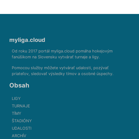
myliga.cloud
Od roku 2017 portál myliga.cloud pomáha hokejovým
fanúšikom na Slovensku vytvárať turnaje a ligy.
Pomocou služby môžete vytvárať udalosti, pozývať
priateľov, sledovať výsledky tímov a osobné úspechy.
Obsah
LIGY
TURNAJE
TÍMY
ŠTADIÓNY
UDALOSTI
ARCHÍV