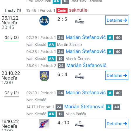
Emil Kocourek
AA
18
Rastislav Fedelem
seknutie
Tresty (1)
13:46
I Period: 1
2min
06.11.22
2
:
5
Detailne
Nedeľa
20:45
Marián Štefanovič
Góly (3)
02:29
I Period: 1
24
A
40
Ivan Klepáč
AA
Martin Sanislo
Marián Štefanovič
04:38
I Period: 1
24
A
40
Ivan Klepáč
AA
19
Marek Černák
Marián Štefanovič
35:04
I Period: 3
24
23.10.22
6
:
4
Detailne
Nedeľa
17:00
Marián Štefanovič
Góly (2)
02:29
I Period: 1
24
A
40
Ivan Klepáč
Marián Štefanovič
14:17
I Period: 1
24
A
40
Ivan Klepáč
AA
12
Milan Paňák
16.10.22
4
:
10
Detailne
Nedeľa
17:00