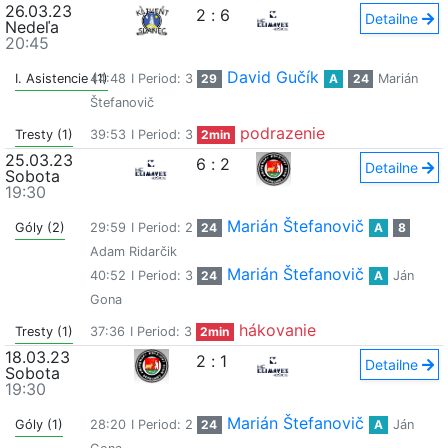
26.03.23
2
:
6
Detailne
Nedeľa
20:45
David Gučík
I. Asistencie (1)
44:48
I Period: 3
29
A
24
Marián
Štefanovič
podrazenie
Tresty (1)
39:53
I Period: 3
2min
25.03.23
6
:
2
Detailne
Sobota
19:30
Marián Štefanovič
Góly (2)
29:59
I Period: 2
24
A
8
Adam Ridarčik
Marián Štefanovič
40:52
I Period: 3
24
A
Ján
Gona
hákovanie
Tresty (1)
37:36
I Period: 3
2min
18.03.23
2
:
1
Detailne
Sobota
19:30
Marián Štefanovič
Góly (1)
28:20
I Period: 2
24
A
Ján