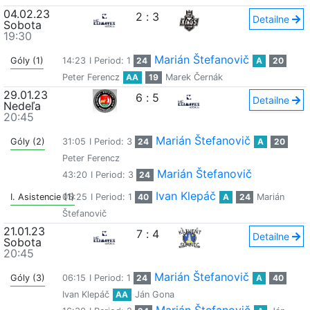
04.02.23
2
:
3
Detailne
Sobota
19:30
Marián Štefanovič
Góly (1)
14:23
I Period: 1
24
A
20
Peter Ferencz
AA
19
Marek Černák
29.01.23
6
:
5
Detailne
Nedeľa
20:45
Marián Štefanovič
Góly (2)
31:05
I Period: 3
24
A
20
Peter Ferencz
Marián Štefanovič
43:20
I Period: 3
24
Ivan Klepáč
I. Asistencie (1)
05:25
I Period: 1
40
A
24
Marián
Štefanovič
21.01.23
7
:
4
Detailne
Sobota
20:45
Marián Štefanovič
Góly (3)
06:15
I Period: 1
24
A
40
Ivan Klepáč
AA
Ján Gona