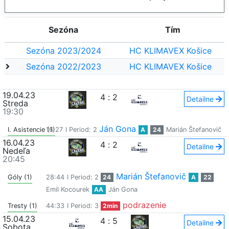
Sezóna
Tím
Sezóna 2023/2024
HC KLIMAVEX Košice
Sezóna 2022/2023
HC KLIMAVEX Košice
19.04.23
4
:
2
Detailne
Streda
19:30
Ján Gona
I. Asistencie (1)
16:27
I Period: 2
A
24
Marián Štefanovič
16.04.23
4
:
2
Detailne
Nedeľa
20:45
Marián Štefanovič
Góly (1)
28:44
I Period: 2
24
A
22
Emil Kocourek
AA
Ján Gona
podrazenie
Tresty (1)
44:33
I Period: 3
2min
15.04.23
4
:
5
Detailne
Sobota