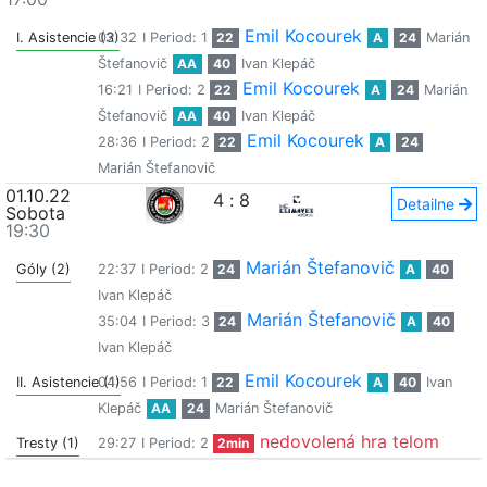
Emil Kocourek
I. Asistencie (3)
02:32
I Period: 1
22
A
24
Marián
Štefanovič
AA
40
Ivan Klepáč
Emil Kocourek
16:21
I Period: 2
22
A
24
Marián
Štefanovič
AA
40
Ivan Klepáč
Emil Kocourek
28:36
I Period: 2
22
A
24
Marián Štefanovič
01.10.22
4
:
8
Detailne
Sobota
19:30
Marián Štefanovič
Góly (2)
22:37
I Period: 2
24
A
40
Ivan Klepáč
Marián Štefanovič
35:04
I Period: 3
24
A
40
Ivan Klepáč
Emil Kocourek
II. Asistencie (1)
04:56
I Period: 1
22
A
40
Ivan
Klepáč
AA
24
Marián Štefanovič
nedovolená hra telom
Tresty (1)
29:27
I Period: 2
2min