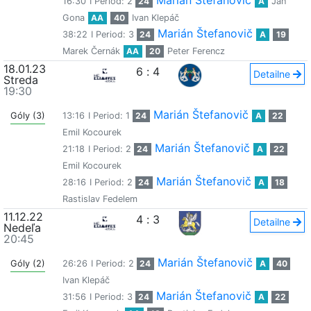
Marián Štefanovič
16:30
I Period: 2
24
A
Ján
Gona
AA
40
Ivan Klepáč
Marián Štefanovič
38:22
I Period: 3
24
A
19
Marek Černák
AA
20
Peter Ferencz
18.01.23
6
:
4
Detailne
Streda
19:30
Marián Štefanovič
Góly (3)
13:16
I Period: 1
24
A
22
Emil Kocourek
Marián Štefanovič
21:18
I Period: 2
24
A
22
Emil Kocourek
Marián Štefanovič
28:16
I Period: 2
24
A
18
Rastislav Fedelem
11.12.22
4
:
3
Detailne
Nedeľa
20:45
Marián Štefanovič
Góly (2)
26:26
I Period: 2
24
A
40
Ivan Klepáč
Marián Štefanovič
31:56
I Period: 3
24
A
22