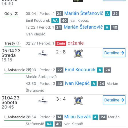
19:30
Marián Štefanovič
Góly (2)
05:04
I Period: 1
24
A
22
Emil Kocourek
AA
40
Ivan Klepáč
Marián Štefanovič
12:22
I Period: 1
24
A
40
Ivan Klepáč
držanie
Tresty (1)
02:27
I Period: 1
2min
05.04.23
2
:
8
Detailne
Streda
18:15
Emil Kocourek
I. Asistencie (2)
25:03
I Period: 2
22
A
24
Marián Štefanovič
Ivan Klepáč
43:33
I Period: 3
40
A
24
Marián
Štefanovič
01.04.23
3
:
4
Detailne
Sobota
20:45
Milan Novák
I. Asistencie (1)
28:54
I Period: 2
14
A
24
Marián
Štefanovič
AA
40
Ivan Klepáč