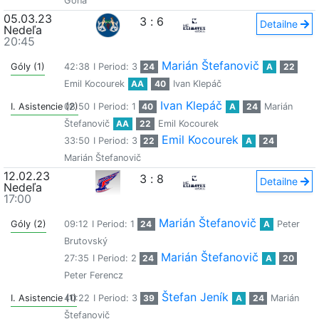
Gona
05.03.23
3
:
6
Detailne
Nedeľa
20:45
Marián Štefanovič
Góly (1)
42:38
I Period: 3
24
A
22
Emil Kocourek
AA
40
Ivan Klepáč
Ivan Klepáč
I. Asistencie (2)
08:50
I Period: 1
40
A
24
Marián
Štefanovič
AA
22
Emil Kocourek
Emil Kocourek
33:50
I Period: 3
22
A
24
Marián Štefanovič
12.02.23
3
:
8
Detailne
Nedeľa
17:00
Marián Štefanovič
Góly (2)
09:12
I Period: 1
24
A
Peter
Brutovský
Marián Štefanovič
27:35
I Period: 2
24
A
20
Peter Ferencz
Štefan Jeník
I. Asistencie (1)
40:22
I Period: 3
39
A
24
Marián
Štefanovič