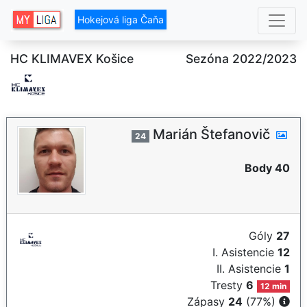
Hokejová liga Čaňa
HC KLIMAVEX Košice
Sezóna 2022/2023
Marián Štefanovič
24
Body 40
Góly
27
I. Asistencie
12
II. Asistencie
1
Tresty
6
12 min
Zápasy
24
(77%)