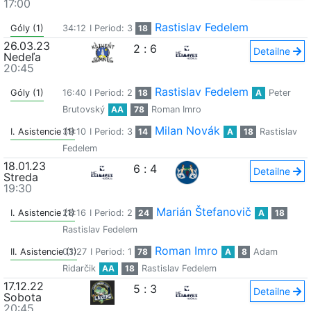
17:00
Rastislav Fedelem
Góly (1)
34:12
I Period: 3
18
26.03.23
2
:
6
Detailne
Nedeľa
20:45
Rastislav Fedelem
Góly (1)
16:40
I Period: 2
18
A
Peter
Brutovský
AA
78
Roman Imro
Milan Novák
I. Asistencie (1)
39:10
I Period: 3
14
A
18
Rastislav
Fedelem
18.01.23
6
:
4
Detailne
Streda
19:30
Marián Štefanovič
I. Asistencie (1)
28:16
I Period: 2
24
A
18
Rastislav Fedelem
Roman Imro
II. Asistencie (1)
03:27
I Period: 1
78
A
8
Adam
Ridarčik
AA
18
Rastislav Fedelem
17.12.22
5
:
3
Detailne
Sobota
20:45