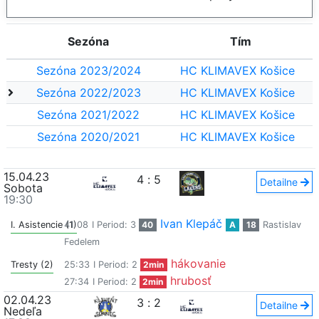
Sezóna
Tím
Sezóna 2023/2024
HC KLIMAVEX Košice
Sezóna 2022/2023
HC KLIMAVEX Košice
Sezóna 2021/2022
HC KLIMAVEX Košice
Sezóna 2020/2021
HC KLIMAVEX Košice
15.04.23
4
:
5
Detailne
Sobota
19:30
Ivan Klepáč
I. Asistencie (1)
41:08
I Period: 3
40
A
18
Rastislav
Fedelem
hákovanie
Tresty (2)
25:33
I Period: 2
2min
hrubosť
27:34
I Period: 2
2min
02.04.23
3
:
2
Detailne
Nedeľa