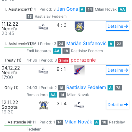
Ján Gona
II. Asistencie (1)
41:14
I Period: 3
A
14
Milan Novák
AA
18
Rastislav Fedelem
11.12.22
4
:
3
Detailne
Nedeľa
20:45
Marián Štefanovič
II. Asistencie (1)
31:56
I Period: 3
24
A
22
Emil Kocourek
AA
18
Rastislav Fedelem
podrazenie
Tresty (1)
44:36
I Period: 3
2min
04.12.22
9
:
1
Detailne
Nedeľa
17:00
Rastislav Fedelem
Góly (1)
24:03
I Period: 2
18
A
78
Roman Imro
AA
14
Milan Novák
12.11.22
3
:
4
Detailne
Sobota
19:30
Milan Novák
I. Asistencie (1)
04:11
I Period: 1
14
A
18
Rastislav
Fedelem