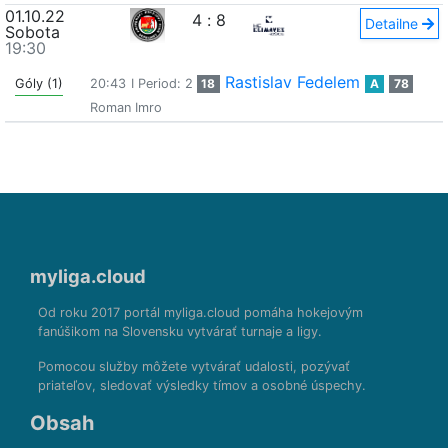
01.10.22
4
:
8
Detailne
Sobota
19:30
Rastislav Fedelem
Góly (1)
20:43
I Period: 2
18
A
78
Roman Imro
myliga.cloud
Od roku 2017 portál myliga.cloud pomáha hokejovým
fanúšikom na Slovensku vytvárať turnaje a ligy.
Pomocou služby môžete vytvárať udalosti, pozývať
priateľov, sledovať výsledky tímov a osobné úspechy.
Obsah