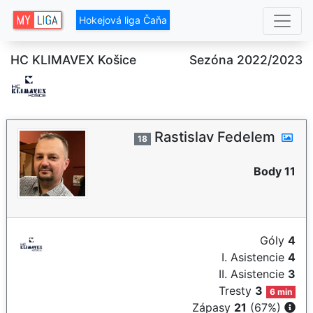
Hokejová liga Čaňa
HC KLIMAVEX Košice
Sezóna 2022/2023
Rastislav Fedelem
18
Body 11
Góly
4
I. Asistencie
4
II. Asistencie
3
Tresty
3
6 min
Zápasy
21
(67%)