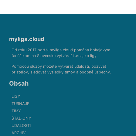
myliga.cloud
Od roku 2017 portál myliga.cloud pomáha hokejovým
fanúšikom na Slovensku vytvárať turnaje a ligy.
Pomocou služby môžete vytvárať udalosti, pozývať
priateľov, sledovať výsledky tímov a osobné úspechy.
Obsah
LIGY
TURNAJE
TÍMY
ŠTADIÓNY
UDALOSTI
ARCHÍV