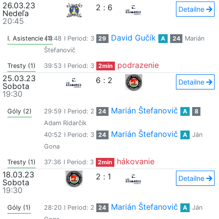
26.03.23
2
:
6
Detailne
Nedeľa
20:45
David Gučík
I. Asistencie (1)
44:48
I Period: 3
29
A
24
Marián
Štefanovič
podrazenie
Tresty (1)
39:53
I Period: 3
2min
25.03.23
6
:
2
Detailne
Sobota
19:30
Marián Štefanovič
Góly (2)
29:59
I Period: 2
24
A
8
Adam Ridarčik
Marián Štefanovič
40:52
I Period: 3
24
A
Ján
Gona
hákovanie
Tresty (1)
37:36
I Period: 3
2min
18.03.23
2
:
1
Detailne
Sobota
19:30
Marián Štefanovič
Góly (1)
28:20
I Period: 2
24
A
Ján