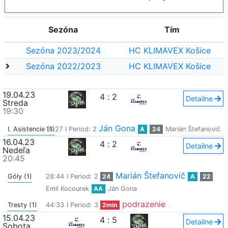
Sezóna
Tím
Sezóna 2023/2024
HC KLIMAVEX Košice
Sezóna 2022/2023
HC KLIMAVEX Košice
19.04.23
4
:
2
Detailne
Streda
19:30
Ján Gona
I. Asistencie (1)
16:27
I Period: 2
A
24
Marián Štefanovič
16.04.23
4
:
2
Detailne
Nedeľa
20:45
Marián Štefanovič
Góly (1)
28:44
I Period: 2
24
A
22
Emil Kocourek
AA
Ján Gona
podrazenie
Tresty (1)
44:33
I Period: 3
2min
15.04.23
4
:
5
Detailne
Sobota