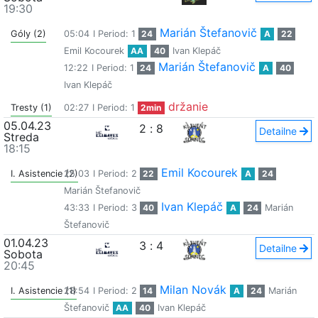
19:30
Marián Štefanovič
Góly (2)
05:04
I Period: 1
24
A
22
Emil Kocourek
AA
40
Ivan Klepáč
Marián Štefanovič
12:22
I Period: 1
24
A
40
Ivan Klepáč
držanie
Tresty (1)
02:27
I Period: 1
2min
05.04.23
2
:
8
Detailne
Streda
18:15
Emil Kocourek
I. Asistencie (2)
25:03
I Period: 2
22
A
24
Marián Štefanovič
Ivan Klepáč
43:33
I Period: 3
40
A
24
Marián
Štefanovič
01.04.23
3
:
4
Detailne
Sobota
20:45
Milan Novák
I. Asistencie (1)
28:54
I Period: 2
14
A
24
Marián
Štefanovič
AA
40
Ivan Klepáč