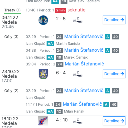
Emil Kocourek
AA
18
Rastislav Fedelem
seknutie
Tresty (1)
13:46
I Period: 1
2min
06.11.22
2
:
5
Detailne
Nedeľa
20:45
Marián Štefanovič
Góly (3)
02:29
I Period: 1
24
A
40
Ivan Klepáč
AA
Martin Sanislo
Marián Štefanovič
04:38
I Period: 1
24
A
40
Ivan Klepáč
AA
19
Marek Černák
Marián Štefanovič
35:04
I Period: 3
24
23.10.22
6
:
4
Detailne
Nedeľa
17:00
Marián Štefanovič
Góly (2)
02:29
I Period: 1
24
A
40
Ivan Klepáč
Marián Štefanovič
14:17
I Period: 1
24
A
40
Ivan Klepáč
AA
12
Milan Paňák
16.10.22
4
:
10
Detailne
Nedeľa
17:00