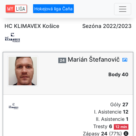
Hokejová liga Čaňa
HC KLIMAVEX Košice
Sezóna 2022/2023
Marián Štefanovič
24
Body 40
Góly
27
I. Asistencie
12
II. Asistencie
1
Tresty
6
12 min
Zápasy
24
(77%)