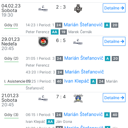
04.02.23
2
:
3
Detailne
Sobota
19:30
Marián Štefanovič
Góly (1)
14:23
I Period: 1
24
A
20
Peter Ferencz
AA
19
Marek Černák
29.01.23
6
:
5
Detailne
Nedeľa
20:45
Marián Štefanovič
Góly (2)
31:05
I Period: 3
24
A
20
Peter Ferencz
Marián Štefanovič
43:20
I Period: 3
24
Ivan Klepáč
I. Asistencie (1)
05:25
I Period: 1
40
A
24
Marián
Štefanovič
21.01.23
7
:
4
Detailne
Sobota
20:45
Marián Štefanovič
Góly (3)
06:15
I Period: 1
24
A
40
Ivan Klepáč
AA
Ján Gona