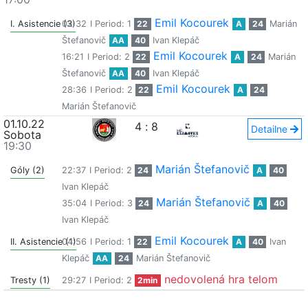
Emil Kocourek
I. Asistencie (3)
02:32
I Period: 1
22
A
24
Marián
Štefanovič
AA
40
Ivan Klepáč
Emil Kocourek
16:21
I Period: 2
22
A
24
Marián
Štefanovič
AA
40
Ivan Klepáč
Emil Kocourek
28:36
I Period: 2
22
A
24
Marián Štefanovič
01.10.22
4
:
8
Detailne
Sobota
19:30
Marián Štefanovič
Góly (2)
22:37
I Period: 2
24
A
40
Ivan Klepáč
Marián Štefanovič
35:04
I Period: 3
24
A
40
Ivan Klepáč
Emil Kocourek
II. Asistencie (1)
04:56
I Period: 1
22
A
40
Ivan
Klepáč
AA
24
Marián Štefanovič
nedovolená hra telom
Tresty (1)
29:27
I Period: 2
2min