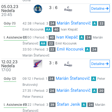
Gona
05.03.23
3
:
6
Detailne
Nedeľa
20:45
Marián Štefanovič
Góly (1)
42:38
I Period: 3
24
A
22
Emil Kocourek
AA
40
Ivan Klepáč
Ivan Klepáč
I. Asistencie (2)
08:50
I Period: 1
40
A
24
Marián
Štefanovič
AA
22
Emil Kocourek
Emil Kocourek
33:50
I Period: 3
22
A
24
Marián Štefanovič
12.02.23
3
:
8
Detailne
Nedeľa
17:00
Marián Štefanovič
Góly (2)
09:12
I Period: 1
24
A
Peter
Brutovský
Marián Štefanovič
27:35
I Period: 2
24
A
20
Peter Ferencz
Štefan Jeník
I. Asistencie (1)
40:22
I Period: 3
39
A
24
Marián
Štefanovič