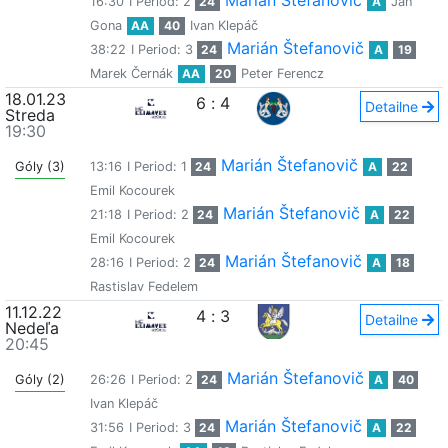
Marián Štefanovič
16:30
I Period: 2
24
A
Ján
Gona
AA
40
Ivan Klepáč
Marián Štefanovič
38:22
I Period: 3
24
A
19
Marek Černák
AA
20
Peter Ferencz
18.01.23
6
:
4
Detailne
Streda
19:30
Marián Štefanovič
Góly (3)
13:16
I Period: 1
24
A
22
Emil Kocourek
Marián Štefanovič
21:18
I Period: 2
24
A
22
Emil Kocourek
Marián Štefanovič
28:16
I Period: 2
24
A
18
Rastislav Fedelem
11.12.22
4
:
3
Detailne
Nedeľa
20:45
Marián Štefanovič
Góly (2)
26:26
I Period: 2
24
A
40
Ivan Klepáč
Marián Štefanovič
31:56
I Period: 3
24
A
22